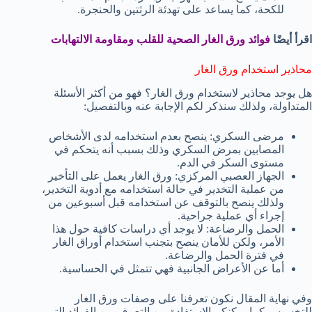
للكحة، كما يساعد على تهدئة الرثتين والحنجرة.
اقرأ أيضًا
فوائد ورق الغار الصحية للقلب ومقاومة الالتهابات
محاذير استخدام ورق الغار
هل يوجد محاذير لاستخدام ورق الغار؟ فهو من أكثر الأسئلة
المتداولة، ولذلك سنذكر لكم الإجابة عنه وبالتفصيل:
مرضى السكري: ينصح بعدم استخدامه لدى الأشخاص
المصابين بمرض السكري وذلك بسبب أنه يتحكم في
مستوى السكر في الدم.
الجهاز العصبي المركزي: ورق الغار يعمل على التأخير
من عملية التخدير في حالة استخدامه مع أدوية التخدير،
ولذلك ينصح بالتوقف عن استخدامه قبل أسبوعين من
إجراء أي عملية جراحية.
الحمل والرضاعة: لا يوجد أي دراسات كافية حول هذا
الأمر، ولكن للأمان ينصح بتجنب استخدام أوراق الغار
في فترة الحمل والرضاعة.
أما عن الأعراض الجانبية فهي تتمثل في الحساسية.
وفي نهاية المقال نكون تعرفنا على وصفات ورق الغار
للتخسيس كما يمكنكم الاستفادة من التعرف من الفوائد التي