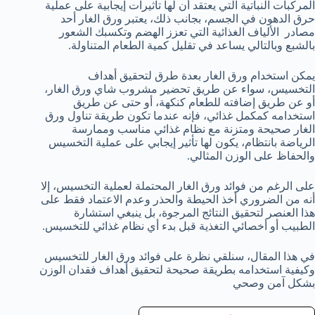
المركبات النباتية التي يعتقد أن لها تأثيرات إيجابية على عملية
حرق الدهون في الجسم، بجانب ذلك، يعتبر ورق الغار أحد
مصادر الألياف الغذائية التي تعزز الهضم وتكسبك الشعور
بالشبع وبالتالي يساعد في تقليل كمية الطعام المتناولة.
يمكن استخدام ورق الغار بعدة طرق لتحقيق أهداف
التخسيس، سواء عن طريق تحضير مشروب شاي ورق الغار،
أو عن طريق إضافته للطعام كنكهة، أو حتى عن طريق
استخدامه كمكمل غذائي، فإنه عندما تكون طريقة تناول ورق
الغار صحيحة ومتزنة مع نظام غذائي مناسب وممارسة
الرياضة بانتظام، يكون لها تأثير إيجابي على عملية التخسيس
والحفاظ على الوزن المثالي.
على الرغم من فوائد ورق الغار المحتملة لعملية التخسيس، إلا
أنه من الضروري أخذ الحيطة والحذر وعدم الاعتماد فقط على
هذا العنصر لتحقيق النتائج المرجوة، بل ينبغي استشارة
الطبيب أو أخصائي التغذية قبل بدء أي نظام غذائي للتخسيس.
في هذا المقال، سنلقي نظرة على فوائد ورق الغار للتخسيس
وكيفية استخدامه بطريقة صحيحة لتحقيق أهداف فقدان الوزن
بشكل آمن وصحي