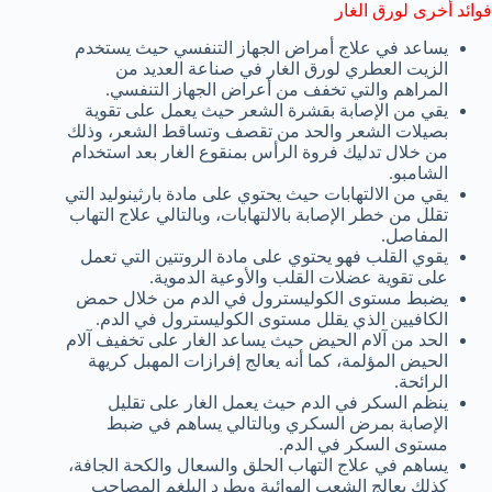
فوائد أخرى لورق الغار
يساعد في علاج أمراض الجهاز التنفسي حيث يستخدم
الزيت العطري لورق الغار في صناعة العديد من
المراهم والتي تخفف من أعراض الجهاز التنفسي.
يقي من الإصابة بقشرة الشعر حيث يعمل على تقوية
بصيلات الشعر والحد من تقصف وتساقط الشعر، وذلك
من خلال تدليك فروة الرأس بمنقوع الغار بعد استخدام
الشامبو.
يقي من الالتهابات حيث يحتوي على مادة بارثينوليد التي
تقلل من خطر الإصابة بالالتهابات، وبالتالي علاج التهاب
المفاصل.
يقوي القلب فهو يحتوي على مادة الروتتين التي تعمل
على تقوية عضلات القلب والأوعية الدموية.
يضبط مستوى الكوليسترول في الدم من خلال حمض
الكافيين الذي يقلل مستوى الكوليسترول في الدم.
الحد من آلام الحيض حيث يساعد الغار على تخفيف آلام
الحيض المؤلمة، كما أنه يعالج إفرازات المهبل كريهة
الرائحة.
ينظم السكر في الدم حيث يعمل الغار على تقليل
الإصابة بمرض السكري وبالتالي يساهم في ضبط
مستوى السكر في الدم.
يساهم في علاج التهاب الحلق والسعال والكحة الجافة،
كذلك يعالج الشعب الهوائية ويطرد البلغم المصاحب