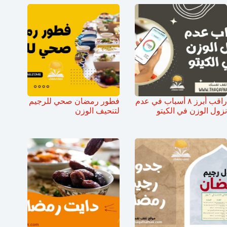
راقب أبرز ٨ أسباب في عدم
فطور رمضان صحي للرجيم
نزول الوزن في الكيتو
لتنحيف الوزن