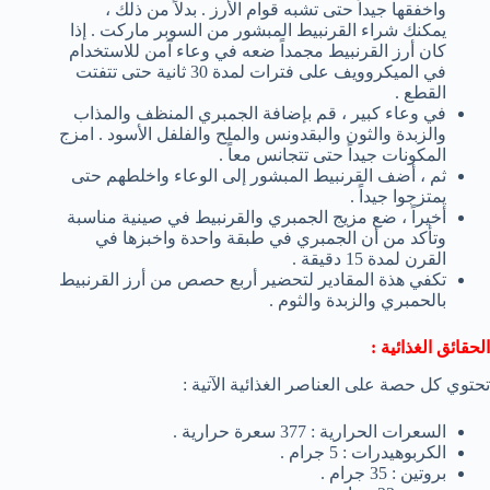
واخفقها جيداً حتى تشبه قوام الأرز . بدلاً من ذلك ،
يمكنك شراء القرنبيط المبشور من السوبر ماركت . إذا
كان أرز القرنبيط مجمداً ضعه في وعاء آمن للاستخدام
في الميكروويف على فترات لمدة 30 ثانية حتى تتفتت
القطع .
في وعاء كبير ، قم بإضافة الجمبري المنظف والمذاب
والزبدة والثون والبقدونس والملح والفلفل الأسود . امزج
المكونات جيداً حتى تتجانس معاً .
ثم ، أضف القرنبيط المبشور إلى الوعاء واخلطهم حتى
يمتزجوا جيداً .
أخيراً ، ضع مزيج الجمبري والقرنبيط في صينية مناسبة
وتأكد من أن الجمبري في طبقة واحدة واخبزها في
القرن لمدة 15 دقيقة .
تكفي هذة المقادير لتحضير أربع حصص من أرز القرنبيط
بالحمبري والزبدة والثوم .
الحقائق الغذائية :
تحتوي كل حصة على العناصر الغذائية الآتية :
السعرات الحرارية : 377 سعرة حرارية .
الكربوهيدرات : 5 جرام .
بروتين : 35 جرام .