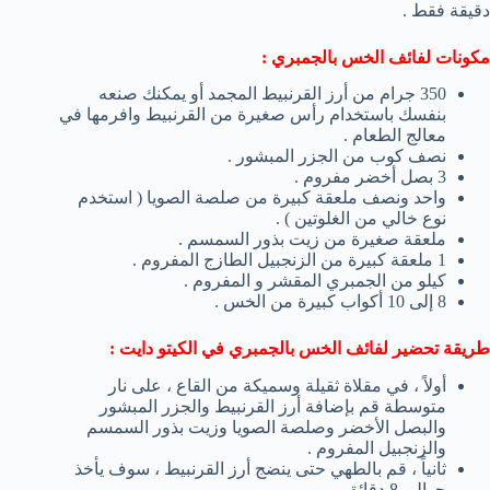
دقيقة فقط .
مكونات لفائف الخس بالجمبري :
350 جرام من أرز القرنبيط المجمد أو يمكنك صنعه
بنفسك باستخدام رأس صغيرة من القرنبيط وافرمها في
معالج الطعام .
نصف كوب من الجزر المبشور .
3 بصل أخضر مفروم .
واحد ونصف ملعقة كبيرة من صلصة الصويا ( استخدم
نوع خالي من الغلوتين ) .
ملعقة صغيرة من زيت بذور السمسم .
1 ملعقة كبيرة من الزنجبيل الطازج المفروم .
كيلو من الجمبري المقشر و المفروم .
8 إلى 10 أكواب كبيرة من الخس .
طريقة تحضير لفائف الخس بالجمبري في الكيتو دايت :
أولاً ، في مقلاة ثقيلة وسميكة من القاع ، على نار
متوسطة قم بإضافة أرز القرنبيط والجزر المبشور
والبصل الأخضر وصلصة الصويا وزيت بذور السمسم
والزنجبيل المفروم .
ثانياً ، قم بالطهي حتى ينضج أرز القرنبيط ، سوف يأخذ
حوالي 8 دقائق .