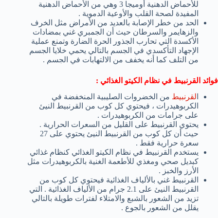
للأحماض الدهنية أوميجا 3 وهي من الأحماض الدهنية
المفيدة لصحة القلب والأوعية الدموية .
الحد من خطر الإصابة بالعديد من الأمراض مثل الخرف
والزهايمر والسرطان حيث أن الجمبري غني بمضادات
الأكسدة التي تحارب الجذور الحرة الضارة وتمنع عملية
الإجهاد التأكسدي في الجسم بالتالي يحمي خلايا الجسم
من التلف كما أنه يخفف من الالتهابات في الجسم .
فوائد القرنبيط في نظام الكيتو الغذائي :
ا
لقرنبيط
من الخضروات الصليبية المنخفضة في
الكربوهيدرات ، فيحتوي كل كوب من القرنبيط النيئ
على جرامات من الكربوهيدرات .
يحتوي القرنبيط على القليل من السعرات الحرارية .
حيث أن كل كوب من القرنبيط النيئ يحتوي على 27
سعرة حرارية فقط .
يستخدم القرنبيط في نظام الكيتو الغذائي كنظام غذائي
كبديل صحي ومغذي للأطعمة الغنية بالكربوهيدرات مثل
الأرز والخبز .
القرنبيط غني بالألياف الغذائية فيحتوي كل كوب من
القرنبيط النيئ على 2.1 جرام من الألياف الغذائية . التي
تزيد من الشعور بالشبع والامتلاء لفترات طويلة بالتالي
يقلل من الشعور بالجوع .