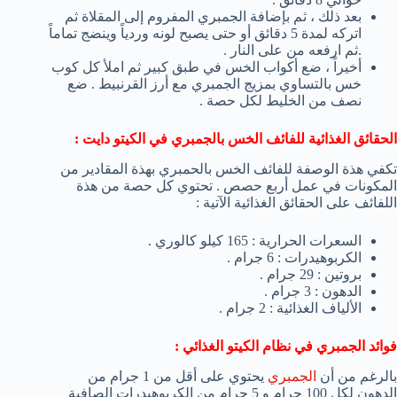
بعد ذلك ، ثم بإضافة الجمبري المفروم إلى المقلاة ثم
اتركه لمدة 5 دقائق أو حتى يصبح لونه وردياً وينضج تماماً
.ثم ارفعه من على النار .
أخيراً ، ضع أكواب الخس في طبق كبير ثم املأ كل كوب
خس بالتساوي بمزيج الجمبري مع أرز القرنبيط . ضع
نصف من الخليط لكل حصة .
الحقائق الغذائية للفائف الخس بالجمبري في الكيتو دايت :
تكفي هذة الوصفة للفائف الخس بالحمبري بهذة المقادير من
المكونات في عمل أربع حصص . تحتوي كل حصة من هذة
اللفائف على الحقائق الغذائية الآتية :
السعرات الحرارية : 165 كيلو كالوري .
الكربوهيدرات : 6 جرام .
بروتين : 29 جرام .
الدهون : 3 جرام .
الألياف الغذائية : 2 جرام .
فوائد الجمبري في نظام الكيتو الغذائي :
بالرغم من أن
الجمبري
يحتوي على أقل من 1 جرام من
الدهون لكل 100 جرام و 5 جرام من الكربوهيدرات الصافية