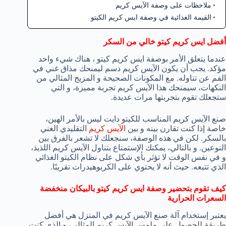
ملاحظات على وصفة الآيس كريم
القيمة الغذائية في وصفة ايس كريم الكيتو
أفضل ايس كريم كيتو خالي من السكر
عندما يتعلق الأمر بوصفة ايس كريم كيتو ، هناك شيء واحد
مؤكد. يجب أن يكون الآيس كريم دسم ليمنحك مذاق غني في
الفم عن تناوله. مع المكونات الصحيحة و المزيج المثالي من
النكهات، سيمنحك هذا الآيس كريم تجربة مميزة، و التي
ستجعلك تقوم بتجربتها مرات عديدة.
صنع الآيس كريم المناسب للكيتو دايت ليس بالأمر الهين،
خاصة إذا كنت تقارن بينه و بين
الآيس كريم
التقليدي الغني
بالسكر. لكن في هذه الوصفة، سنجعلك لا تشعر بالفرق بين
النوعين. و بالتالي، يمكنك الإستمتاع بتناول الآيس كريم اللذيذ،
و في نفس الوقت لا تؤثر بأي شكل على نظام الكيتو الغذائي
الذي تتبعه. حيث أنه لا يحتوي على الكربوهيدرات تقريبًا.
كيف تقوم بتحضير وصفة ايس كريم كيتو بالبيكان منخفضة
السعرات الحرارية
يعتبر إستخدام آلة صنع الآيس كريم في المنزل هي أفضل
طريقة للحصول على ملمس الآيس كريم المثالي، و الذي كنت