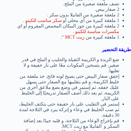
نصف ملعقة صغيرة من الملح.
2 صفار بيض.
2 ملعقة صغيرة من الفانيلا بدون سكر .
1 ملعقة كبيرة من أي محلى أو
سكر مناسب للكيتو
.
2 ملعقة كبيرة من جوز البيكان المحمص المفروم أو اي
مكسرات مناسبة للكيتو
.
1 ملعقة كبيرة من
زيت MCT
“.
طريقة التحضير
ضع الزبدة و الكريمة الثقيلة والحليب و الملح في قدر
صغير. قم بتسخين المكونات معًا على نار خفيفة و لا
تغليها.
إخفق صفار البيض حتى يصبح لونه فاتح. خذ ملعقة من
خليط الكريمة، و قم بتقليبها مع الصفار حتى يسهل
عليك خفقه. ثم إستمر في وضع بضع ملاعق أخرى من
الكريمة، ثم بعد ذلك أضف الصفار تدريجيًا إلى الخليط
على النار.
إستمر في التقليب على نار خفيفة حتى يتكثف الخليط،
ثم صب الخليط في وعاء و إتركه يبرد في الثلاجة لمدة
30 دقيقة.
قم بإخراج الوعاء من الثلاجة، و قلبه جيدًا بعد إضافة
السكر و الفانيلا مع زيت MCT.