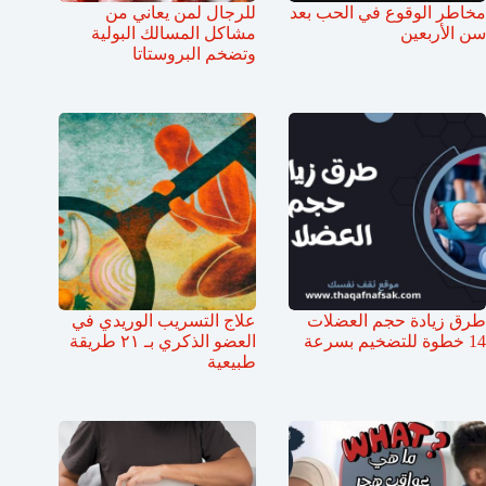
مخاطر الوقوع في الحب بعد
للرجال لمن يعاني من
سن الأربعين
مشاكل المسالك البولية
وتضخم البروستاتا
طرق زيادة حجم العضلات
علاج التسريب الوريدي في
14 خطوة للتضخيم بسرعة
العضو الذكري بـ ٢١ طريقة
طبيعية