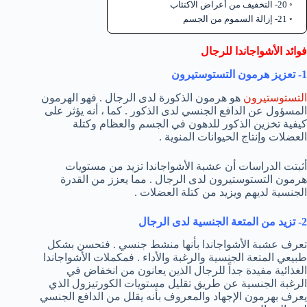
20- التخفيف من أعراض الاكتئاب
21- إزالة السموم من الجسم
فوائد الأشواجاندا للرجال
1- تعزيز هرمون التستوستيرون
التستوستيرون
هو هرمون الذكورة لدى الرجال . فهو الهرمون
المسؤول عن الدافع الجنسي لدى الذكور . كما ، أنه يؤثر على
كيفية تخزين الذكور للدهون في الجسم والعظام وكتلة
العضلات وإنتاج الحيوانات المنوية .
أثبتت الدراسات أن عشبة الأشواجاندا تزيد من مستويات
هرمون التستوستيرون لدى الرجال . مما يعزز من القدرة
الجنسية لديهم ويزيد من كتلة العضلات .
2- تزيد من المتعة الجنسية لدى الرجال
تعرف عشبة الأشواجاندا بأنها منشط جنسي . فتحسن بشكل
طبيعي المتعة الجنسية والرغبة والأداء . فمكملات الأشواجاندا
الغذائية مفيدة جداً للرجال الذين يعانون من انخفاض في
الرغبة الجنسية عن طريق تقليل مستويات الكورتيزول الذي
يعرف بهرمون الإجهاد والمعروف بأنه يقلل من الدافع الجنسي