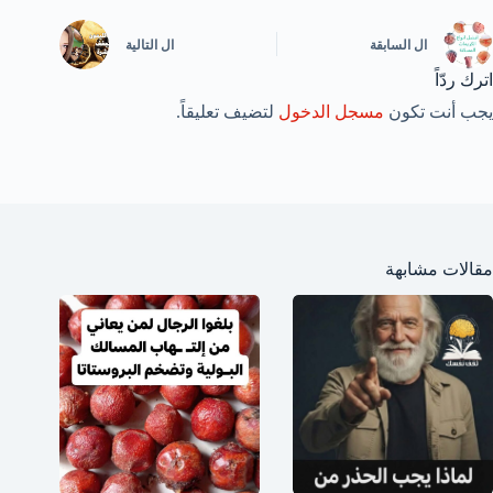
ال
السابقة
ال
التالية
اترك ردّاً
يجب أنت تكون
مسجل الدخول
لتضيف تعليقاً.
مقالات مشابهة