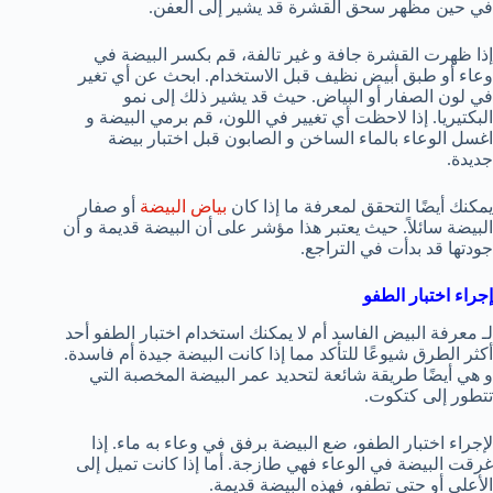
في حين مظهر سحق القشرة قد يشير إلى العفن.
إذا ظهرت القشرة جافة و غير تالفة، قم بكسر البيضة في
وعاء أو طبق أبيض نظيف قبل الاستخدام. ابحث عن أي تغير
في لون الصفار أو البياض. حيث قد يشير ذلك إلى نمو
البكتيريا. إذا لاحظت أي تغيير في اللون، قم برمي البيضة و
اغسل الوعاء بالماء الساخن و الصابون قبل اختبار بيضة
جديدة.
يمكنك أيضًا التحقق لمعرفة ما إذا كان
بياض البيضة
أو صفار
البيضة سائلاً. حيث يعتبر هذا مؤشر على أن البيضة قديمة و أن
جودتها قد بدأت في التراجع.
إجراء اختبار الطفو
لـ معرفة البيض الفاسد أم لا يمكنك استخدام اختبار الطفو أحد
أكثر الطرق شيوعًا للتأكد مما إذا كانت البيضة جيدة أم فاسدة.
و هي أيضًا طريقة شائعة لتحديد عمر البيضة المخصبة التي
تتطور إلى كتكوت.
لإجراء اختبار الطفو، ضع البيضة برفق في وعاء به ماء. إذا
غرقت البيضة في الوعاء فهي طازجة. أما إذا كانت تميل إلى
الأعلى أو حتى تطفو، فهذه البيضة قديمة.