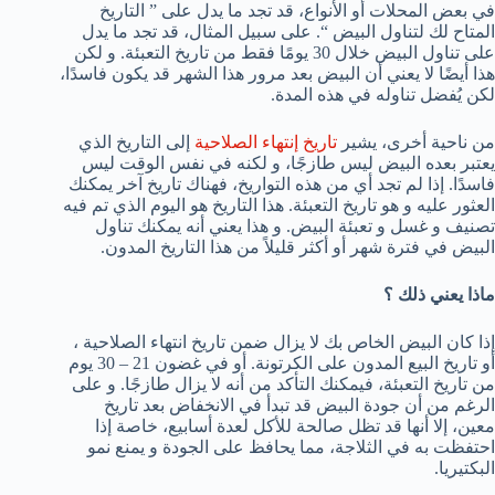
في بعض المحلات أو الأنواع، قد تجد ما يدل على ” التاريخ
المتاح لك لتناول البيض “. على سبيل المثال، قد تجد ما يدل
على تناول البيض خلال 30 يومًا فقط من تاريخ التعبئة. و لكن
هذا أيضًا لا يعني أن البيض بعد مرور هذا الشهر قد يكون فاسدًا،
لكن يُفضل تناوله في هذه المدة.
من ناحية أخرى، يشير
تاريخ إنتهاء الصلاحية
إلى التاريخ الذي
يعتبر بعده البيض ليس طازجًا، و لكنه في نفس الوقت ليس
فاسدًا. إذا لم تجد أي من هذه التواريخ، فهناك تاريخ آخر يمكنك
العثور عليه و هو تاريخ التعبئة. هذا التاريخ هو اليوم الذي تم فيه
تصنيف و غسل و تعبئة البيض. و هذا يعني أنه يمكنك تناول
البيض في فترة شهر أو أكثر قليلاً من هذا التاريخ المدون.
ماذا يعني ذلك ؟
إذا كان البيض الخاص بك لا يزال ضمن تاريخ انتهاء الصلاحية ،
أو تاريخ البيع المدون على الكرتونة. أو في غضون 21 – 30 يوم
من تاريخ التعبئة، فيمكنك التأكد من أنه لا يزال طازجًا. و على
الرغم من أن جودة البيض قد تبدأ في الانخفاض بعد تاريخ
معين، إلا أنها قد تظل صالحة للأكل لعدة أسابيع، خاصة إذا
احتفظت به في الثلاجة، مما يحافظ على الجودة و يمنع نمو
البكتيريا.