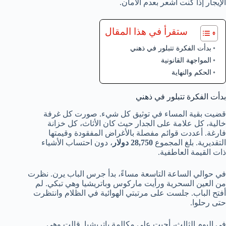
الإيجار إذا كنت أشعر بعدم الأمان.
ستقرأ في هذا المقال
بدأت الفكرة تتبلور في ذهني
المواجهة القانونية
الحكم والنهاية
بدأت الفكرة تتبلور في ذهني
قضيت بقية المساء في توثيق كل شيء. صورت كل غرفة
خالية، كل علامة على الجدار حيث كان الأثاث، كل خزانة
فارغة. أعددت قوائم مفصلة بالأغراض المفقودة وقيمتها
التقديرية. بلغ المجموع
28,750 دولار
، دون احتساب الأشياء
ذات القيمة العاطفية.
في حوالي الساعة التاسعة مساءً، بدأ جرس الباب يرن. نظرت
من العين السحرية ورأيت ماركوس وباتريشيا وهي تبكي. لم
أفتح الباب. جلست على مرتبتي الهوائية في الظلام وانتظرت
حتى رحلوا.
في اليوم الثالث، أجبت على مكالمة باتريشيا. قالت وهي