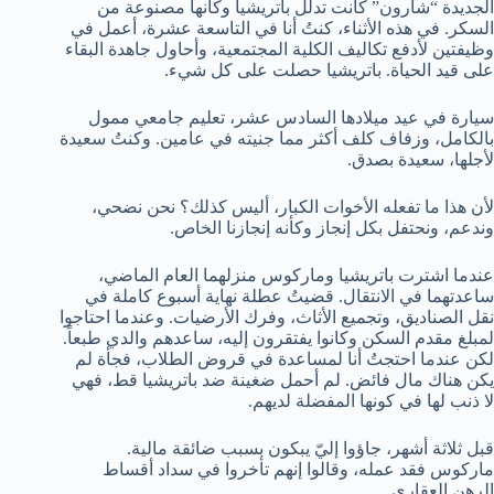
الجديدة “شارون” كانت تدلل باتريشيا وكأنها مصنوعة من
السكر. في هذه الأثناء، كنتُ أنا في التاسعة عشرة، أعمل في
وظيفتين لأدفع تكاليف الكلية المجتمعية، وأحاول جاهدة البقاء
على قيد الحياة. باتريشيا حصلت على كل شيء.
سيارة في عيد ميلادها السادس عشر، تعليم جامعي ممول
بالكامل، وزفاف كلف أكثر مما جنيته في عامين. وكنتُ سعيدة
لأجلها، سعيدة بصدق.
لأن هذا ما تفعله الأخوات الكبار، أليس كذلك؟ نحن نضحي،
وندعم، ونحتفل بكل إنجاز وكأنه إنجازنا الخاص.
عندما اشترت باتريشيا وماركوس منزلهما العام الماضي،
ساعدتهما في الانتقال. قضيتُ عطلة نهاية أسبوع كاملة في
نقل الصناديق، وتجميع الأثاث، وفرك الأرضيات. وعندما احتاجوا
لمبلغ مقدم السكن وكانوا يفتقرون إليه، ساعدهم والدي طبعاً.
لكن عندما احتجتُ أنا لمساعدة في قروض الطلاب، فجأة لم
يكن هناك مال فائض. لم أحمل ضغينة ضد باتريشيا قط، فهي
لا ذنب لها في كونها المفضلة لديهم.
قبل ثلاثة أشهر، جاؤوا إليّ يبكون بسبب ضائقة مالية.
ماركوس فقد عمله، وقالوا إنهم تأخروا في سداد أقساط
الرهن العقاري.