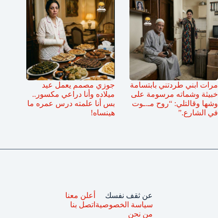
مرات ابني طردتني بابتسامة
جوزي مصمم يعمل عيد
خبيثة وشماته مرسومة على
ميلاده وأنا دراعي مكسور..
وشها وقالتلي: “روح مـ.ـوت
بس أنا علمته درس عمره ما
في الشارع.”
هينساه!
عن ثقف نفسك
أعلن معنا
سياسة الخصوصية
اتصل بنا
من نحن