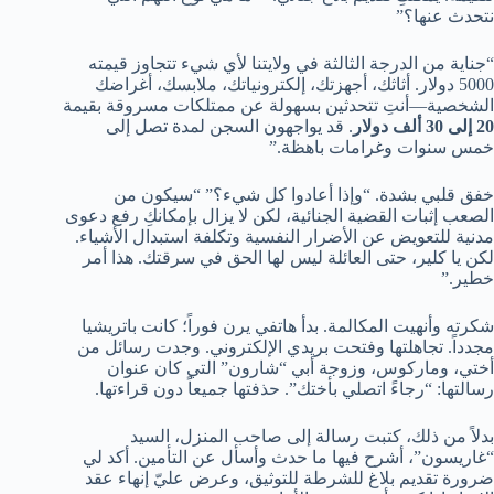
نتحدث عنها؟”
“جناية من الدرجة الثالثة في ولايتنا لأي شيء تتجاوز قيمته
5000 دولار. أثاثك، أجهزتك، إلكترونياتك، ملابسك، أغراضك
الشخصية—أنتِ تتحدثين بسهولة عن ممتلكات مسروقة بقيمة
20 إلى 30 ألف دولار
. قد يواجهون السجن لمدة تصل إلى
خمس سنوات وغرامات باهظة.”
خفق قلبي بشدة. “وإذا أعادوا كل شيء؟” “سيكون من
الصعب إثبات القضية الجنائية، لكن لا يزال بإمكانكِ رفع دعوى
مدنية للتعويض عن الأضرار النفسية وتكلفة استبدال الأشياء.
لكن يا كلير، حتى العائلة ليس لها الحق في سرقتك. هذا أمر
خطير.”
شكرته وأنهيت المكالمة. بدأ هاتفي يرن فوراً؛ كانت باتريشيا
مجدداً. تجاهلتها وفتحت بريدي الإلكتروني. وجدت رسائل من
أختي، وماركوس، وزوجة أبي “شارون” التي كان عنوان
رسالتها: “رجاءً اتصلي بأختك”. حذفتها جميعاً دون قراءتها.
بدلاً من ذلك، كتبت رسالة إلى صاحب المنزل، السيد
“غاريسون”، أشرح فيها ما حدث وأسأل عن التأمين. أكد لي
ضرورة تقديم بلاغ للشرطة للتوثيق، وعرض عليّ إنهاء عقد