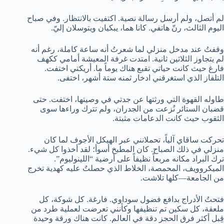
لم أتصل، ولم أرسل رسالة نصية. اكتفيت بالانتظار. وفي صباح
اليوم الثالث، رنّ هاتفي. كانا هما، يبكيان ويتوسلان إليّ.
وقفتُ عند مدخل منزلي لما شعرتُ أنه ساعة كاملة، رغم أنه
لم يتجاوز الثلاثين ثانية. امتدت غرفة المعيشة أمامي ككهف
فارغ حيث كانت حياتي تقبع هناك يوماً ما. أريكتي اختفت.
التلفاز الذي استغرقني ادخار ثمنه ستة أشهر، اختفى.
طاوله القهوة التي ورثتها عن جدتي في وصيتها، اختفت. حتى
قضبان الستائر نُزعت من الجدران، ولم تترك وراءها سوى
الثقوب حيث كانت الدعامات مثبتة.
تحركت ساقاي آلياً، تحملانني عبر الهيكل الأجوف لما كان
منزلي في ذلك الصباح. كان المطبخ أسوأ؛ لقد أخذوا كل شيء.
ترك البراد مكانه مربعاً نظيفاً على أرضية “اللينوليوم”.
الميكروويف، المحمصة، الخلاط الذي حصلتُ عليه كهدية تخرج
من الجامعة—كلها تلاشت.
فتحتُ الأدراج بدافع فضول سوداوي. فارغة. كل شوكة، كل
ملعقة، كل سكين تم تنظيفها وكأنني تعرضت لعملية طرد من
قِبل أكثر فرق الحجز دقة في العالم. كانت هناك ورقة وحيدة