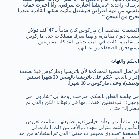
برسالة واحدة:
“باتريشيا اختارت سرقتي، وأنا اخترت حماية
نفسي. من لديه اعتراض فليتفضل بتأثيث شقتها القادمة عندما
تخرج من السجن.”
اكتشفت المحققة أن ماركوس كان مديناً بـ
47 ألف دولار
بسبب ديون مقامرة، وأنهما سرقا ممتلكات جدة ماركوس
سابقاً بينما كانت في المستشفى. لقد كانا مفترسين
يستهدفون الضعفاء من عائلتهم.
الحكم والنهاية
لم تصل القضية للمحاكمة لأن باتريشيا وماركوس قبلا بصفقة
إقرار بالذنب.
حُكم على باتريشيا بالسجن 30 شهراً (سنتين
ونصف)، وعلى ماركوس بـ 18 شهراً.
في جلسة النطق بالحكم، صرخت زوجة أبي “شارون” في
وجهي: “أنتِ تقتلين أختك! دمها في رقبتك!” لكن والدي لم
ينظر إليّ حتى.
بعد ستة أشهر، بدأت حياتي تعود لطبيعتها. استلمت تعويض
التأمين وأثثت منزلي مجدداً. والأهم من ذلك، أعادت لي
المحققة “صندوق مجوهرات جدتي” الذي تم استعادته من أحد