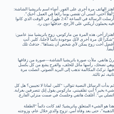
اهتز الهاتف مرة أخرى على الفور. أضاء اسم باتريشيا الشاشة:
“أهلاً أختي، أتمنى أن تقضي يوماً رائعاً في العمل. أحبكِ”.
أُرسلت الرسالة في الساعة 2:47 ظهراً، في الوقت الذي كانوا
فيه يحملون أريكتي على الأرجح. حذفتُها دون رد.
اهتزاز آخر، هذه المرة من ماركوس، زوج باتريشيا منذ عامين:
“شكراً لكِ مرة أخرى لأنكِ موجودة دائماً لأجلنا، كلير. أنتِ
أفضل أخت زوج يمكن لأي شخص أن يتمناها”. حذفتُ تلك
أيضاً.
رنّ هاتفي. ملأت صورة باتريشيا الشاشة—صورة من زفافها
وهي تضحك، رأسها مائل للخلف، والفرح يشع من كل بكسل
فيها. تركتُ المكالمة تذهب إلى البريد الصوتي. اتصلت مرة
ثانية، ثم ثالثة.
ثم بدأت الرسائل النصية تتوالى: “كلير، لماذا لا تجيبين؟ هل كل
شيء بخير؟ أنتِ تقلقينني. ماركوس يقول إنكِ تتصرفين بغرابة.
اتصلي بي”. أغلقتُ هاتفي وجلستُ في صمت منزلي الفارغ.
هذا هو الشيء المتعلق بباتريشيا؛ لقد كانت دائماً “الطفلة
الذهبية”، حتى بعد وفاة أمي. تزوج والدي خلال عام، وزوجته