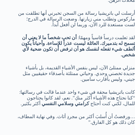
محلات الرهن.
أرسلت لي باتريشيا رسالة من السجن تخبرني أنها تطلقت من
ماركوس وتطلب مني زيارتها. وضعت الرسالة في الدرج؛
لست مستعدة للرد الآن، وربما لن أفعل أبداً.
لقد تعلمت درساً قاسياً ومهمًا:
أن تحب شخصاً ما لا يعني أن
تسمح له بتدميرك. العائلة ليست عذراً للإساءة. وأحياناً يكون
ألطف شيء تفعله لنفسك هو أن ترفض أن تكون ضحية لأي
شخص.
منزلي ممتلئ الآن، ليس بنفس الأشياء القديمة، بل بأشياء
جديدة تخصني وحدي. وحياتي ممتلئة بأصدقاء حقيقيين مثل
جيني، وليس بأقارب سامين.
كانت باتريشيا محقة في شيء واحد عندما قالت في رسالتها:
“كنا نحتاج هذه الأشياء أكثر منكِ”. نعم، لقد كانوا يحتاجون
للمال، لكني كنت أحتاج
كرامتي وسلامي النفسي
أكثر بكثير.
…ورفضتُ أن أُسلبَ أكثر من مجردِ أثاث. وفي نهاية المطاف،
كان ذلك هو كل الفارق.”