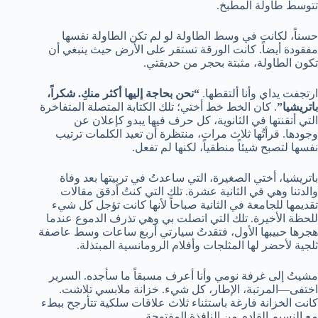
تتوسط طاولة المطبخ.
حسناً، لكانت في وسط الطاولة لو لم تكن الطاولة نفسها
مفقودة أيضاً. كانت الورقة تستقر على الأرض حيث ينبغي أن
تكون الطاولة، مثبتة بحجر من حديقتي.
ارتجفت يداي وأنا ألتقطها.
“نحن بحاجة إليها أكثر منكِ. شكراً،
باتريشيا”
. كان الخط خط أختي؛ تلك الكتابة المتصلة المتفاخرة
التي أتقنتها في الثانوية، كل حرف فيها يبدو كإعلان عن
وجودها. قرأتُها ثلاث مرات، منتظرة أن تعيد الكلمات ترتيب
نفسها لتصبح شيئاً منطقياً، لكنها لم تفعل.
باتريشيا، أختي الصغيرة، التي ساعدتُ في تربيتها بعد وفاة
والدتنا وهي في الثانية عشرة. تلك التي كنتُ أدقق مقالات
تقديمها للجامعة في الثانية صباحاً لأنها كانت تؤجل كل شيء
للحظة الأخيرة. تلك التي اتصلت بي وهي تذرف الدموع عندما
هجرها حبيبها الأول، فتقدتُ سيارتي أربع ساعات وسط عاصفة
ثلجية لأحضر لها المثلجات وأفلام الرومانسية المبتذلة.
مشيتُ إلى غرفة نومي وأنا أعرف مسبقاً ما سأجده. السرير
اختفى—المرتبة، الإطار، كل شيء. خزانة ملابسي تلاشت.
كانت الخزانة فارغة باستثناء ثلاث علاقات سلكية تتأرجح ببطء
مع النسيم القادم من النافذة المفتوحة.