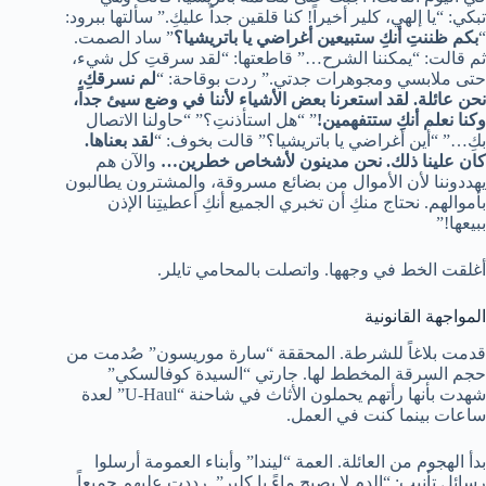
تبكي: “يا إلهي، كلير أخيراً! كنا قلقين جداً عليكِ.” سألتها ببرود:
“
بكم ظننتِ أنكِ ستبيعين أغراضي يا باتريشيا؟
” ساد الصمت.
ثم قالت: “يمكننا الشرح…” قاطعتها: “لقد سرقتِ كل شيء،
حتى ملابسي ومجوهرات جدتي.” ردت بوقاحة: “
لم نسرقكِ،
نحن عائلة. لقد استعرنا بعض الأشياء لأننا في وضع سيئ جداً،
وكنا نعلم أنكِ ستتفهمين!
” “هل استأذنتِ؟” “حاولنا الاتصال
بكِ…” “أين أغراضي يا باتريشيا؟” قالت بخوف: “
لقد بعناها.
كان علينا ذلك. نحن مدينون لأشخاص خطرين…
والآن هم
يهددوننا لأن الأموال من بضائع مسروقة، والمشترون يطالبون
بأموالهم. نحتاج منكِ أن تخبري الجميع أنكِ أعطيتِنا الإذن
ببيعها!”
أغلقت الخط في وجهها. واتصلت بالمحامي تايلر.
المواجهة القانونية
قدمت بلاغاً للشرطة. المحققة “سارة موريسون” صُدمت من
حجم السرقة المخطط لها. جارتي “السيدة كوفالسكي”
شهدت بأنها رأتهم يحملون الأثاث في شاحنة “U-Haul” لعدة
ساعات بينما كنت في العمل.
بدأ الهجوم من العائلة. العمة “ليندا” وأبناء العمومة أرسلوا
رسائل تأنيب: “الدم لا يصبح ماءً يا كلير”. رددت عليهم جميعاً