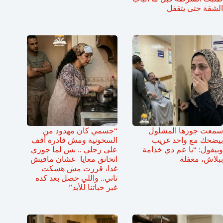
الشقة حتى يتقفل
سمعت جوزها المشلول
“جسمي كان مهدود من
بيضحك مع واحد غريب
السخونية ومش قادرة أقف
وبيقول: “يا عم دي خدامة
على رجلي .. بس لما جوزي
ببلاش، مغفلة
اتخانق معايا عشان مافيش
غدا، قررت مش هسكت
تاني.. واللي حصل بعد كده
غير حياتنا للأبد”