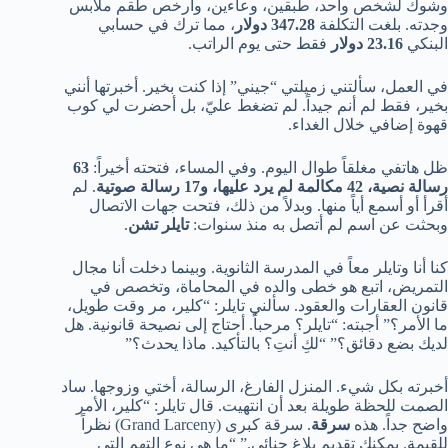
وشوك لشخص واحد، طبقين، وعاءين، وأرخص طقم ملابس
وجدته. بلغت التكلفة
347.28 دولار
، مما ترك في حسابي
البنكي
23.16 دولار
فقط حتى يوم الراتب.
في العمل، سألتني زميلتي “جيني” إذا كنت بخير. أخبرتها أنني
بخير، فقط لم أنم جيداً. لم تضغط عليّ، بل أحضرت لي كوب
قهوة إضافي خلال الغداء.
ظل هاتفي مغلقاً طوال اليوم. وفي المساء، فتحته أخيراً:
63
رسالة نصية، 42 مكالمة لم يرد عليها، و17 رسالة صوتية
. لم
أقرأ أو أسمع أياً منها. وبدلاً من ذلك، فتحت جهات الاتصال
وبحثت عن اسم لم أتصل به منذ سنوات:
تايلر تشن
.
كنا أنا وتايلر معاً في المدرسة الثانوية. وبينما دخلت أنا مجال
التمريض، اتبع هو خطى والده في المحاماة، وتخصص في
قانون العقارات والعقود. سألني تايلر: “كلير، مر وقت طويل،
ما الأمر؟” أجبته: “تايلر؟ مرحباً. أحتاج إلى نصيحة قانونية. هل
لديك بضع دقائق؟” “لكِ أنتِ؟ بالتأكيد. ماذا يحدث؟”
أخبرته بكل شيء. المنزل الفارغ، الرسالة، أختي وزوجها. ساد
الصمت للحظة طويلة بعد أن انتهيت. قال تايلر: “كلير، الأمر
واضح جداً. هذه
سرقة
. سرقة كبرى (Grand Larceny) نظراً
للقيمة. يمكنكِ تقديم بلاغ جنائي.” “ما هي نوع التهم التي