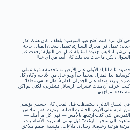
في كل مرة كنت أفتح فيها الموضوع بلطف، كان هناك عذر
جديد: عطل في محرك السيارة، تعطل سخان المياه، حاجة
باتريشيا لملابس جديدة لمقابلة عمل. في النهاية توقفت عن
السؤال، لكن ما حدث بعد ذلك كان أبعد من أي خيال.
قضيت تلك الليلة الأولى على الأرض مستخدمة سترة عملي
كوسادة. بدا المنزل ضخماً جداً وهو خالٍ من الأثاث، وكان كل
صوت يتردد صداه على الجدران العارية. ظل هاتفي مغلقاً؛
كنت أعرف أن هناك عشرات الرسائل تنتظرني، لكني لم أكن
مستعدة لمواجهتها.
في الصباح التالي، استيقظت قبل الفجر. كان جسدي يؤلمني
من النوم على الأرض الخشبية الصلبة. ارتديت نفس ملابس
التمريض التي كنت أرتديها بالأمس — فهي كل ما أملك —
وذهبت إلى متجر “تارغت” قبل نوبتي. اشتريت الأساسيات:
مرتبة هوائية رخيصة، وسادة، ملاءات، منشفة، طقم ملاعق