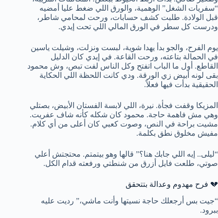
“سفريات الشغل” الوهمية، والورق اللي ضغط عليا أمضيه
قبل الولادة. طلبت كشف حسابات، ورحت لمحامي شاطر،
ودرست كل سطر في الورق المالي اللي تحت إيدي.
يوم الفرح، والجو بدأ يهدا شوية، لبست ونزلت، وشيلت ياسين
في الحمالة بتاعته، ورحت القاعة. في إيدي كان الدليل
القاطع. أول ما الباب اتفتح وكل الناس لفت تبص، وش محمود
بقى لونه أبيض زي الورقة. ودي كانت اللحظة اللي الحكاية
الحقيقية بدأت فيها فعلاً.
المزيكا وقفت فجأة. نيرة، اللي لابسة الفستان الأبيض، بصتلي
وهي مش فاهمة حاجة. محمود كان شكله كأنه شاف عفريت.
مشيت براحة في النص، وصوت كعبي كان أعلى من أي كلام.
مفيش مخلوق نطق بكلمة.
“ليلى.. إيه اللي جابك هنا؟” قالها وهو بيتمتم. محتجتش أعلي
صوتي، طلعت فايل أزرق من شنطتي ورفعته قدام الكل.
💔 فرح مهدوم وعدالة بتتحقق
“جيت بس أرجعلك حاجة نسيتها وأنت ماشي،” رديت عليه
ببرود.