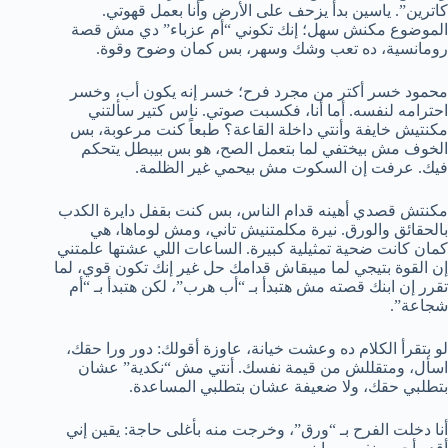
كاترين”. ياسين بدأ يزحف على الأرض وأنا بعمل قهوتي.
الموضوع مكنش سهل؛ إنك تكوني “أم عزباء” دي مش قصة
رومانسية، ده تعب وشك وسهر، بس كمان وضوح وقوة.
محمود خسر أكتر من مجرد فرح؛ خسر إنه يكون أب، وخسر
احترامه لنفسه. أما أنا، فكسبت صوتي. ناس كتير سألتني
مكنتيش خايفة وأنتي داخلة القاعة؟ طبعاً كنت مرعوبة، بس
الخوف مش بيختفي لما بتعمل الصح، هو بس بيبطل يتحكم
فيك. عرفت إن السكوت مش بيحمي غير الظلمة.
مكنتش قصدي أهينه قدام الناس، بس كنت بقفل دايرة الكدب
بالحقائق والورق. نيرة مكلمتنيش تاني، ومش لوماها، هي
كمان كانت ضحية تمثيلية كبيرة. الساعات اللي عشتها علمتني
إن القوة بتيجي لما ميبقاش قدامك حل غير إنك تكون قوي، لما
تقرر إن ابنك قصته مش هتبدأ بـ “أب هرب”، لكن هتبدأ بـ “أم
شجاعة”.
لو بتقرأ الكلام ده وعشت خيانة، عاوزة أقولك: دور ورا حقك،
اسأل، ومتقللش من قيمة نفسك. أنتي مش “نكدية” عشان
بتطلبي حقك، ولا ضعيفة عشان بتطلبي المساعدة.
أنا دخلت الفرح بـ “ورق”، وخرجت منه بأغلى حاجة: يقين إني