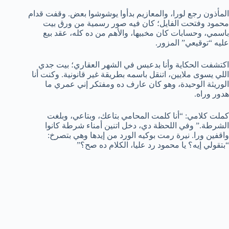
المأذون رجع لورا، والمعازيم بدأوا يوشوشوا بعض. وقفت قدام
محمود وفتحت الفايل؛ كان فيه صور رسمية من ورق بيت
باسمي، وحسابات كان مخبيها، والأهم من ده كله، عقد بيع
عليه “توقيعي” المزور.
اكتشفت الحكاية وأنا بدعبس في الشهر العقاري؛ بيت جدي
اللي يسوى ملايين، اتنقل باسمه بطريقة غير قانونية. وكنت أنا
الوريثة الوحيدة، وهو كان عارف ده ومفتكر إني عمري ما
هدور وراه.
كملت كلامي: “أنا كلمت المحامي بتاعك، وبتاعي، وبلغت
الشرطة.” وفي اللحظة دي، دخل اتنين أمناء شرطة كانوا
واقفين ورا. نيرة رمت بوكيه الورد من إيدها وهي بتصرخ:
“بتقولي إيه؟ يا محمود رد عليا، الكلام ده صح؟”