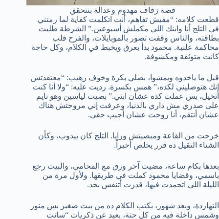
قصة زفاف مهدوم وعدالة بتتحقق
قطعت كلامه: “مفيش تفاهم، أنت اتكلمت كفاية لما رمتني
في التلج أنا وابنك اللي مكملش أسبوعين.” الشرطة طلبت
بطاقته، والناس وقفت تصور بالموبايلات، والفرح قلب
محاكمة علنية. محمود بدأ يعرق ويخبط في الكلام، وكل حاجة
كانت متوثقة ومكشوفة.
قبل ما ياخدوه ويمشوا، بصلي بكرة وخوف رهيب: “معتقدتش
إنك هتوصليني لكده،” همس بكسرة. رديت عليه: “ولا أنا كنت
أتخيل، بس عملت كده عشان ابني.” بصيت لياسين وهو نايم
على صدري مش داري بالدنيا، وعرفت إني مروحتش هناك
عشان أنتقم، أنا روحت عشان أجيب حقي.
خرجت من القاعة ومبصيتش ورايا. التلج كان بيدوب، وكأن
الشتاء التقيل ده قرر يخلص أخيراً.
بعدها بكام ساعة، مضيت آخر ورق مع المحامي، والبيت رجع
باسمي، وقضايا محمود كملت في طريقها. ولأول مرة من
الليلة اللي اتجمدت فيها، قدرت أتنفس بجد.
النهاردة، وبعد شهور، بكتب الكلام ده من بيت صغير بس منور
وشمس داخلة فيه من كل حتة، بعيد عن ذكريات “سانت