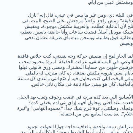
ومغمتش عيني من أيام.
في الليلة دي، ومن غير ما يبص في عيني، قال إنه “نازل
دقيقة” ومش راجع. وفعلاً مرجعش. على الصبح، البيت بقى
تلج لأن الدفاية عطلت، والعربية مكنتش موجودة، ومفيش
شبكة موبايل أصلاً. قضيت ساعات وأنا حاضنة ياسين، بغطيه
ببطانية فوق بطانية، وبسخن مياه بأي طريقة عشان ندفى
ونعيش.
لما الجار لمح إن مفيش حركة وجه ينقذني، كنت خلاص فاقدة
الوعي. في المستشفى، عرفت الحقيقة المرة؛ محمود سحب
قرشين حلوين من حسابنا المشترك ومضى ورق قانوني قبلها
بأيام. يعني هروبه مكنش صدفة، ده كان مترتب له بالملي.
وفي الوقت اللي كنت بحاول فيه أرضّع ابني وأعدي كل ساعة
بالعافية، كان هو بيبني حياة تانية في مكان تاني خالص.
الأسابيع اللي بعد كده مرت في غضب وخوف وتعب يهد الحيل.
قعدت عند أختي وبحاول أفهم إزاي بني آدم يختفي كدة؟
وفجأة، وصلتني دعوة فرح شيك جداً؛ “محمود التهامي” و”نيرة
علام”. بعد ست أسابيع بس من اختفائه!
منزلتش دمعة واحدة، بالعافية حاجة جوايا اتحولت لجمود
وتفكير صافي. بدأت أربط الخيوط ببعض؛ المكالمات المريبة،