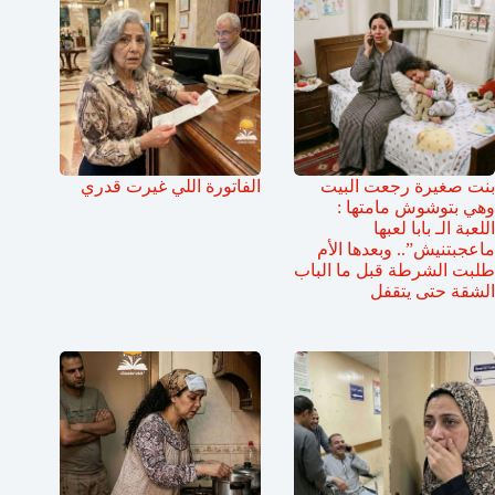
بنت صغيرة رجعت البيت
الفاتورة اللي غيرت قدري
وهي بتوشوش مامتها :
اللعبة الـ بابا لعبها
ماعجبتنيش”.. وبعدها الأم
طلبت الشرطة قبل ما الباب
الشقة حتى يتقفل