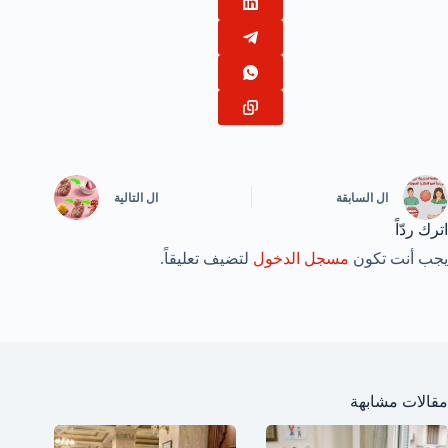
ال
السابقة
ال
التالية
اترك ردّاً
يجب أنت تكون
مسجل الدخول
لتضيف تعليقاً.
مقالات مشابهة