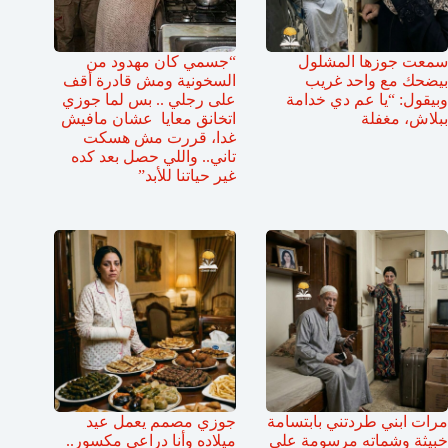
سمعت جوزها المشلول
“جسمي كان مهدود من
بيضحك مع واحد غريب
السخونية ومش قادرة أقف
وبيقول: “يا عم دي خدامة
على رجلي .. بس لما جوزي
ببلاش، مغفلة
اتخانق معايا عشان مافيش
غدا، قررت مش هسكت
تاني.. واللي حصل بعد كده
غير حياتنا للأبد”
مرات ابني طردتني بابتسامة
جوزي مصمم يعمل عيد
خبيثة وشماته مرسومة على
ميلاده وأنا دراعي مكسور..