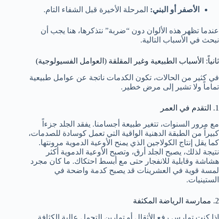
الأصفر أو البني:
المرحلة الأخيرة قبل الشفاء التام.
عندما تظهر هذه الألوان دون “ضربة” نتذكرها، هنا يجب أن
نبحث في الأسباب التالية.
ثانياً: الأسباب الطبيعية وغير المقلقة (العوامل الفسيولوجية)
في كثير من الحالات، تكون الكدمات ناتجة عن عوامل طبيعية
تماماً ولا تشير إلى مرض خطير.
1. التقدم في العمر
مع مرور السنوات، تتغير طبيعة أجسامنا. يفقد الجلد جزءاً
كبيراً من الطبقة الدهنية الواقية التي تعمل كوسادة للصدمات،
كما يقل إنتاج الكولاجين الذي يمنح الأوعية الدموية مرونتها.
نتيجة لذلك، يصبح الجلد أرق، وتصبح الأوعية الدموية أكثر
هشاشة وقابلية للانفجار حتى مع أبسط احتكاك. ما كان مجرد
لمسة قوية في العشرينات قد يصبح كدمة واضحة في
الستينيات.
2. ممارسة الرياضة المكثفة
إذا كنت تمارس رفع الأثقال أو تمارين التحمل عالية الكثافة