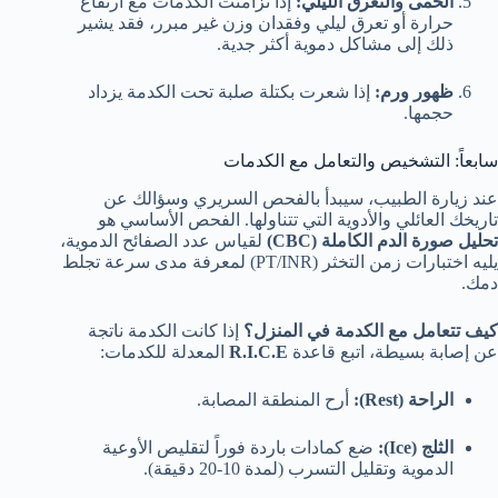
الحمى والتعرق الليلي:
إذا تزامنت الكدمات مع ارتفاع
حرارة أو تعرق ليلي وفقدان وزن غير مبرر، فقد يشير
ذلك إلى مشاكل دموية أكثر جدية.
ظهور ورم:
إذا شعرت بكتلة صلبة تحت الكدمة يزداد
حجمها.
سابعاً: التشخيص والتعامل مع الكدمات
عند زيارة الطبيب، سيبدأ بالفحص السريري وسؤالك عن
تاريخك العائلي والأدوية التي تتناولها. الفحص الأساسي هو
تحليل صورة الدم الكاملة (CBC)
لقياس عدد الصفائح الدموية،
يليه اختبارات زمن التخثر (PT/INR) لمعرفة مدى سرعة تجلط
دمك.
كيف تتعامل مع الكدمة في المنزل؟
إذا كانت الكدمة ناتجة
عن إصابة بسيطة، اتبع قاعدة
R.I.C.E
المعدلة للكدمات:
الراحة (Rest):
أرح المنطقة المصابة.
الثلج (Ice):
ضع كمادات باردة فوراً لتقليص الأوعية
الدموية وتقليل التسرب (لمدة 10-20 دقيقة).