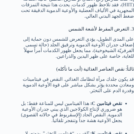
(HIIT)، فقد تلاحظ ظهور كدمات. يحدث هذا نتيجة التمزقات
المجهرية في الألياف العضلية والأوعية الدموية الدقيقة تحت
ضغط الجهد البدني العالي.
3. التعرض المفرط لأشعة الشمس
على المدى الطويل، يؤدي التعرض للشمس دون حماية إلى
إضعاف جدران الأوعية الدموية وترقيق الجلد (حالة تسمى
الفرفريّة الشيخوخية)، مما يجعل ظهور الكدمات أمراً سهلاً
للغاية، خاصة على ظهر اليدين والذراعين.
ثالثاً: نقص العناصر الغذائية (أنت ما تأكله)
قد يكون جلدك مرآة لنظامك الغذائي. النقص في فيتامينات
ومعادن محددة يؤثر بشكل مباشر على قوة الأوعية الدموية
وقدرة الدم على التخثر.
نقص فيتامين C:
هذا الفيتامين ليس للمناعة فقط؛ بل
هو ضروري لإنتاج الكولاجين الذي يبني جدران الأوعية
الدموية. النقص الحاد (الإسقربوط في حالاته القصوى)
يجعل الأوعية هشة جداً وتنفجر تلقائياً.
نقص فيتامين K:
يُلقب بـ “فيتامين التخثر”. بدونه، لا