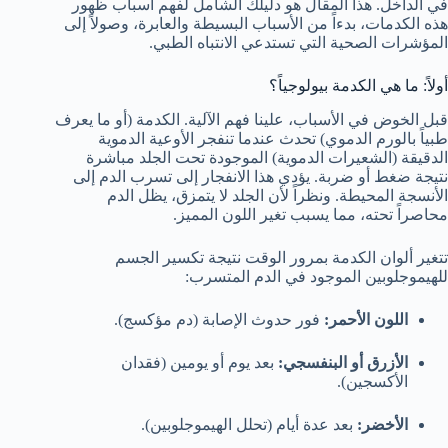
في الداخل. هذا المقال هو دليلك الشامل لفهم أسباب ظهور
هذه الكدمات، بدءاً من الأسباب البسيطة والعابرة، وصولاً إلى
المؤشرات الصحية التي تستدعي الانتباه الطبي.
أولاً: ما هي الكدمة بيولوجياً؟
قبل الخوض في الأسباب، علينا فهم الآلية. الكدمة (أو ما يعرف
طبياً بالورم الدموي) تحدث عندما تنفجر الأوعية الدموية
الدقيقة (الشعيرات الدموية) الموجودة تحت الجلد مباشرة
نتيجة ضغط أو ضربة. يؤدي هذا الانفجار إلى تسرب الدم إلى
الأنسجة المحيطة. ونظراً لأن الجلد لا يتمزق، يظل الدم
محاصراً تحته، مما يسبب تغير اللون المميز.
تتغير ألوان الكدمة بمرور الوقت نتيجة تكسير الجسم
للهيموجلوبين الموجود في الدم المتسرب:
اللون الأحمر:
فور حدوث الإصابة (دم مؤكسج).
الأزرق أو البنفسجي:
بعد يوم أو يومين (فقدان
الأكسجين).
الأخضر:
بعد عدة أيام (تحلل الهيموجلوبين).