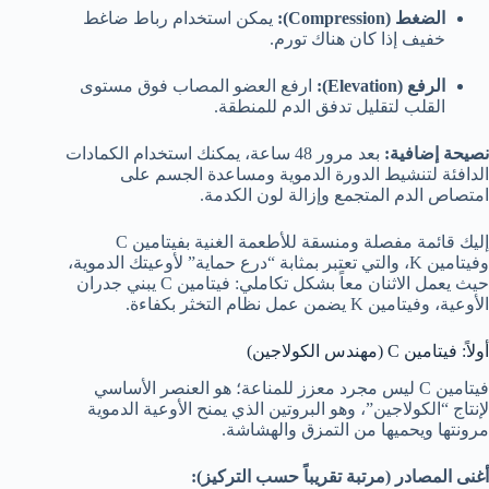
الضغط (Compression):
يمكن استخدام رباط ضاغط
خفيف إذا كان هناك تورم.
الرفع (Elevation):
ارفع العضو المصاب فوق مستوى
القلب لتقليل تدفق الدم للمنطقة.
نصيحة إضافية:
بعد مرور 48 ساعة، يمكنك استخدام الكمادات
الدافئة لتنشيط الدورة الدموية ومساعدة الجسم على
امتصاص الدم المتجمع وإزالة لون الكدمة.
إليك قائمة مفصلة ومنسقة للأطعمة الغنية بفيتامين C
وفيتامين K، والتي تعتبر بمثابة “درع حماية” لأوعيتك الدموية،
حيث يعمل الاثنان معاً بشكل تكاملي: فيتامين C يبني جدران
الأوعية، وفيتامين K يضمن عمل نظام التخثر بكفاءة.
أولاً: فيتامين C (مهندس الكولاجين)
فيتامين C ليس مجرد معزز للمناعة؛ هو العنصر الأساسي
لإنتاج “الكولاجين”، وهو البروتين الذي يمنح الأوعية الدموية
مرونتها ويحميها من التمزق والهشاشة.
أغنى المصادر (مرتبة تقريباً حسب التركيز):