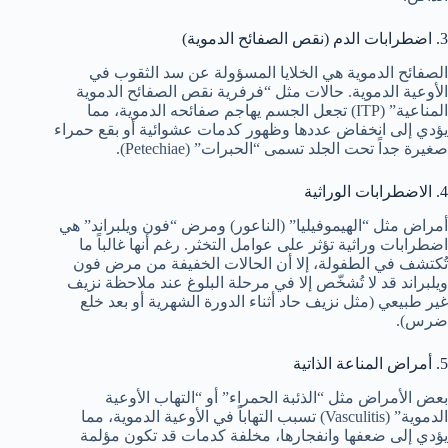
3. اضطرابات الدم (نقص الصفائح الدموية)
الصفائح الدموية هي الخلايا المسؤولة عن سد الثقوب في
الأوعية الدموية. حالات مثل “فرفرية نقص الصفائح الدموية
المناعية” (ITP) تجعل الجسم يهاجم صفائحه الدموية، مما
يؤدي إلى انخفاض عددها وظهور كدمات عشوائية أو بقع حمراء
صغيرة جداً تحت الجلد تسمى “الحبرات” (Petechiae).
4. الاضطرابات الوراثية
أمراض مثل “الهيموفيليا” (الناعور) ومرض “فون ويلبراند” هي
اضطرابات وراثية تؤثر على عوامل التخثر. رغم أنها غالباً ما
تُكتشف في الطفولة، إلا أن الحالات الخفيفة من مرض فون
ويلبراند قد لا تُشخّص إلا في مرحلة البلوغ عند ملاحظة نزيف
غير طبيعي (مثل نزيف حاد أثناء الدورة الشهرية أو بعد خلع
ضرس).
5. أمراض المناعة الذاتية
بعض الأمراض مثل “الذئبة الحمراء” أو “التهاب الأوعية
الدموية” (Vasculitis) تسبب التهاباً في الأوعية الدموية، مما
يؤدي إلى ضعفها وانفجارها، مخلفة كدمات قد تكون مؤلمة