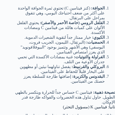
الجوافة:
(كنز فيتامين C) تحتوي ثمرة الجوافة الواحدة
على أكثر من ضعف احتياجك اليومي، وهي تتفوق
بمراحل على البرتقال.
الفلفل الرومي (خاصة الأحمر والأصفر):
يحتوي الفلفل
الألوان على كميات هائلة من فيتامين C ومضادات
الأكسدة.
الكيوي:
خيار ممتاز جداً لتقوية الشعيرات الدموية.
الحمضيات:
(البرتقال، الليمون، الجريب فروت،
اليوسفي) وهي الأشهر وتتميز بوجود “البيوفلافونويد”
الذي يعزز امتصاص الفيتامين.
الفراولة والتوتيات:
غنية بمضادات الأكسدة التي تحمي
جدران الأوعية من التلف.
البروكلي والقرنبيط:
يفضل تناولهما نيئين أو مطهوين
على البخار قليلاً للحفاظ على الفيتامين.
البقدونس والكزبرة:
إضافتها طازجة للسلطة يعزز
حصتك من الفيتامين.
نصيحة ذهبية:
فيتامين C حساس جداً للحرارة ويتكسر بالطهي
الطويل. حاول تناول هذه الخضروات والفواكه طازجة قدر
الإمكان.
ثانياً: فيتامين K (مسؤول التخثر)