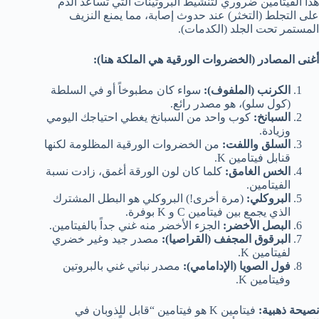
هذا الفيتامين ضروري لتنشيط البروتينات التي تساعد الدم
على التجلط (التخثر) عند حدوث إصابة، مما يمنع النزيف
المستمر تحت الجلد (الكدمات).
أغنى المصادر (الخضروات الورقية هي الملكة هنا):
الكرنب (الملفوف):
سواء كان مطبوخاً أو في السلطة
(كول سلو)، هو مصدر رائع.
السبانخ:
كوب واحد من السبانخ يغطي احتياجك اليومي
وزيادة.
السلق واللفت:
من الخضروات الورقية المظلومة لكنها
قنابل فيتامين K.
الخس الغامق:
كلما كان لون الورقة أغمق، زادت نسبة
الفيتامين.
البروكلي:
(مرة أخرى!) البروكلي هو البطل المشترك
الذي يجمع بين فيتامين C و K بوفرة.
البصل الأخضر:
الجزء الأخضر منه غني جداً بالفيتامين.
البرقوق المجفف (القراصيا):
مصدر جيد وغير خضري
لفيتامين K.
فول الصويا (الإدامامي):
مصدر نباتي غني بالبروتين
وفيتامين K.
نصيحة ذهبية:
فيتامين K هو فيتامين “قابل للذوبان في