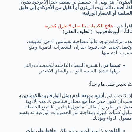
الدهون”. هذا يعني أن جسمك لن يمتصه جيداً إلا بوجود دهون.
لذا، أضف دائماً زيت الزيتون أو القليل من الأفوكادو إلى طبق
السلطة أو الخضار الورقية.
اقرأ عن :
علاج الكدمات بالبصل ٩ طرق مُجربة
ثالثاً: “البيوفلافونويد” (الحليف الخفي)
هذه مركبات توجد غالباً مصاحبة لفيتامين C في الطبيعة،
وتعمل تحديداً على تقوية جدران الشعيرات الدموية ومنع
تسرب الدم منها.
تجدها في:
القشرة البيضاء الداخلية للحمضيات (التي
نزيلها عادة)، العنب، التوت، والشاي الأخضر.
⚠️ تحذير طبي هام جداً:
إذا كنت تتناول
أدوية مميعة للدم (مثل الوارفارين/الكومادين)
،
يجب أن تكون حذراً جداً مع مصادر فيتامين K. هذه الأدوية
تعمل عن طريق “إبطال” مفعول فيتامين K لمنع الجلطات.
تناول كميات كبيرة ومفاجئة من الخضروات الورقية قد يفسد
مفعول الدواء ويؤذيك.
القاعدة:
لا تمنع الخضروات، ولكن
حافظ على ثبات