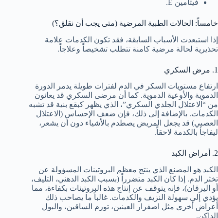
فيتامين E.
خامساً: الحالات الطبية المرضية (متى يجب أن نقلق؟)
إذا استبعدت الأسباب السابقة، فقد تكون الكدمات علامة
تحذيرية لحالة مرضية كامنة تتطلب تشخيصاً وعلاجاً.
1. مرض السكري
ارتفاع مستويات السكر في الدم لفترات طويلة يدمر الدورة
الدموية والأوعية الدموية. كما أن مرضى السكري قد يعانون
من “الاعتلال الجلدي السكري”، الذي يظهر كبقع بنية قد تشبه
الكدمات. بالإضافة إلى ذلك، فإن ضعف الإحساس (الاعتلال
العصبي) قد يجعل المريض يصطدم بالأشياء دون أن يشعر،
ليفاجأ بالكدمة لاحقاً.
2. أمراض الكبد
الكبد هو المصنع الذي ينتج معظم البروتينات المسؤولة عن
تخثر الدم. إذا كان الكبد متضرراً (بسبب الكبد الدهني، التليف،
أو اليرقان)، فإنه يتوقف عن إنتاج هذه البروتينات بكفاءة، مما
يؤدي إلى سهولة النزيف والكدمات. غالباً ما يصاحب ذلك
أعراض أخرى مثل اصفرار العينين، تورم الساقين، والبول
الداكن.