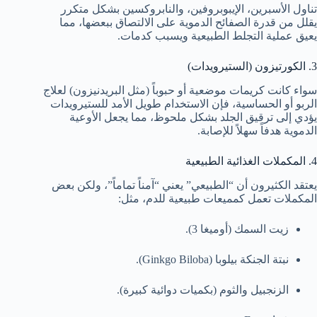
تناول الأسبرين، الإيبوبروفين، والنابروكسين بشكل متكرر
يقلل من قدرة الصفائح الدموية على الالتصاق ببعضها، مما
يعيق عملية التجلط الطبيعية ويسبب كدمات.
3. الكورتيزون (الستيرويدات)
سواء كانت كريمات موضعية أو حبوباً (مثل البريدنيزون) لعلاج
الربو أو الحساسية، فإن الاستخدام طويل الأمد للستيرويدات
يؤدي إلى ترقيق الجلد بشكل ملحوظ، مما يجعل الأوعية
الدموية هدفاً سهلاً للإصابة.
4. المكملات الغذائية الطبيعية
يعتقد الكثيرون أن “الطبيعي” يعني “آمناً تماماً”، ولكن بعض
المكملات تعمل كمميعات طبيعية للدم، مثل:
زيت السمك (أوميغا 3).
نبتة الجنكة بيلوبا (Ginkgo Biloba).
الزنجبيل والثوم (بكميات دوائية كبيرة).