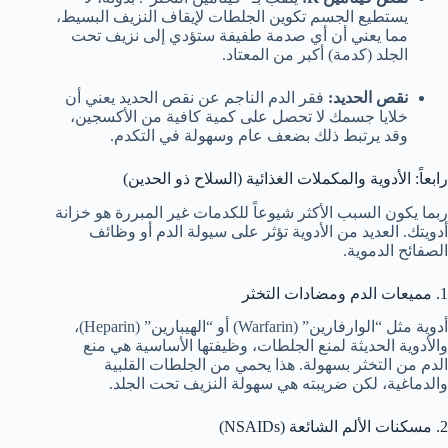
يستطيع الجسم تكوين الجلطات لإيقاف النزيف البسيط،
مما يعني أن أي صدمة طفيفة ستؤدي إلى نزيف تحت
الجلد (كدمة) أكبر من المعتاد.
نقص الحديد:
فقر الدم الناجم عن نقص الحديد يعني أن
خلايا جسمك لا تحصل على كمية كافية من الأكسجين،
وقد يرتبط ذلك بضعف عام وسهولة في التكدم.
رابعاً: الأدوية والمكملات الغذائية (السلاح ذو الحدين)
ربما يكون السبب الأكثر شيوعاً للكدمات غير المبررة هو خزانة
أدويتك. العديد من الأدوية تؤثر على سيولة الدم أو وظائف
الصفائح الدموية.
1. مميعات الدم ومضادات التخثر
أدوية مثل “الوارفارين” (Warfarin) أو “الهيبارين” (Heparin)،
والأدوية الحديثة لمنع الجلطات، وظيفتها الأساسية هي منع
الدم من التخثر بسهولة. هذا يحمي من الجلطات القلبية
والدماغية، لكن ضريبته هي سهولة النزيف تحت الجلد.
2. مسكنات الألم الشائعة (NSAIDs)