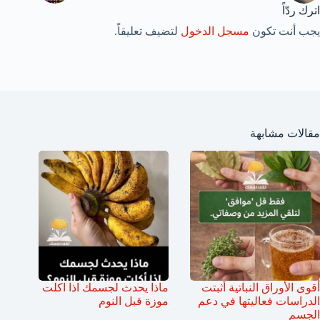
اترك ردّاً
يجب أنت تكون
مسجل الدخول
لتضيف تعليقاً.
مقالات مشابهة
أقوى الأوراق النباتية أثبتت
ماذا يحدث لجسمك اذا اكلت
الدراسات فعاليتها في دعم
موزة قبل النوم
الجسم