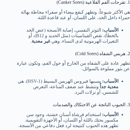
1. تقرحات الفم القلاعية (Canker Sores)
هي الأكثر شيوعاً، وتظهر كبقع بيضاء أو صفراء محاطة بهالة
حمراء داخل الخد، على اللسان، أو عند قاعدة اللثة.
الأسباب:
التوتر النفسي، إصابة الأنسجة (عض الخد
بالخطأ)، نقص الفيتامينات (مثل الحديد و B12)، أو
التغيرات الهرمونية لدى النساء. وهي
غير معدية
.
2. هربس الشفاه (Cold Sores)
تظهر عادة على الشفاه من الخارج أو حول الفم، وتكون عبارة
عن بثور مملوءة بالسوائل.
الأسباب:
يسببها فيروس الهربس البسيط (HSV-1). هي
معدية جداً
وتنشط عند ضعف المناعة، التعرض
للشمس، أو نزلات البرد.
3. الحبوب الناتجة عن الاحتكاك والصدمات
الأسباب:
استخدام فرشاة أسنان خشنة، وجود سن
مكسور يحتك باللثة أو اللسان، أو الأجهزة التقويمية.
تظهر هذه الحبوب كنتيجة لرد فعل دفاعي من الأنسجة.