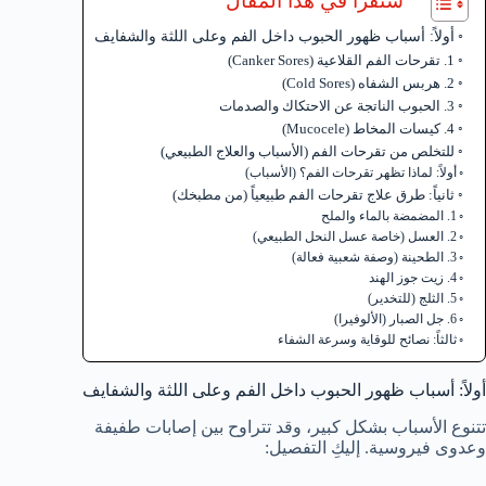
ستقرأ في هذا المقال
أولاً: أسباب ظهور الحبوب داخل الفم وعلى اللثة والشفايف
1. تقرحات الفم القلاعية (Canker Sores)
2. هربس الشفاه (Cold Sores)
3. الحبوب الناتجة عن الاحتكاك والصدمات
4. كيسات المخاط (Mucocele)
للتخلص من تقرحات الفم (الأسباب والعلاج الطبيعي)
أولاً: لماذا تظهر تقرحات الفم؟ (الأسباب)
ثانياً: طرق علاج تقرحات الفم طبيعياً (من مطبخك)
1. المضمضة بالماء والملح
2. العسل (خاصة عسل النحل الطبيعي)
3. الطحينة (وصفة شعبية فعالة)
4. زيت جوز الهند
5. الثلج (للتخدير)
6. جل الصبار (الألوفيرا)
ثالثاً: نصائح للوقاية وسرعة الشفاء
أولاً: أسباب ظهور الحبوب داخل الفم وعلى اللثة والشفايف
تتنوع الأسباب بشكل كبير، وقد تتراوح بين إصابات طفيفة
وعدوى فيروسية. إليكِ التفصيل: