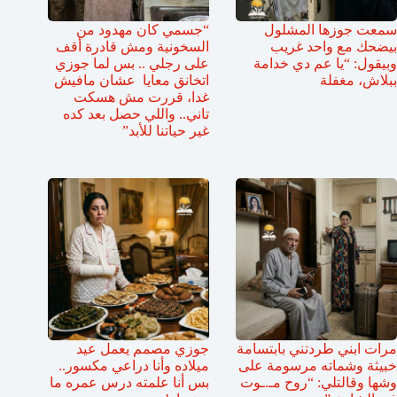
سمعت جوزها المشلول
“جسمي كان مهدود من
بيضحك مع واحد غريب
السخونية ومش قادرة أقف
وبيقول: “يا عم دي خدامة
على رجلي .. بس لما جوزي
ببلاش، مغفلة
اتخانق معايا عشان مافيش
غدا، قررت مش هسكت
تاني.. واللي حصل بعد كده
غير حياتنا للأبد”
مرات ابني طردتني بابتسامة
جوزي مصمم يعمل عيد
خبيثة وشماته مرسومة على
ميلاده وأنا دراعي مكسور..
وشها وقالتلي: “روح مـ.ـوت
بس أنا علمته درس عمره ما