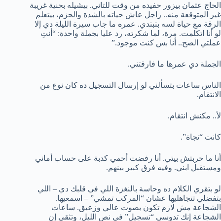
الحاج عثمان بيزور حفيده من وقت للتاني. بيشيله بحنية غريبة
غير المتوقعة منه.. راجل عاش حياته بالشدة والحزم، بيتعلم
الرقة مع حياة لسه بتبتدي. عمره ما جاب سيرة الليلة دي إلا
لو أنا اتكلمت. مرة، لما شكرته، رد عليا بجملة واحدة: “أنتِ
عملتي الصح.. أنا بس كنت موجود.”
الجملة دي عمرها ما فارقتني.
الناس ساعات بتسألني لو إرسال التسجيل ده كان نوع من
الانتقام.
لأ.. مكنش انتقام.
كانت “نجاة”.
أنا ما خربتش بيتي. أنا رفضت أحمي كدبة على حساب أماني
ومستقبل ابني. وفيه فرق كبير بينهم.
لو بتقري الكلام ده وحاسة بالنغزة اللي في قلبك دي – اللي
بتفضلي تتجاهليها عشان “المركب تمشي” – اسمعيها.
الشجاعة مش لازم تكون بصوت عالي وزعيق. ساعات
الشجاعة إنك تدوسي “تسجيل” في نص الليل، وتثقي إن