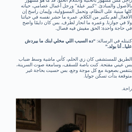
راجل مش مشهور بالحنية والكلام الحلو، قد ما هو مشهور
بالأصول والمبادئ. “كبير عيلة” ورجل أعمال عصامي، حياته
كلها مبنية على النظام، وتحمل المسؤولية، وإيمان راسخ إن
الأفعال أهم بكتير من الكلام. عمره ما حشر نفسه في حياتنا
ولا في جوازنا. وعمره ما انحاز لطرف. بس كان دايمًا واضح
في حاجة واحدة: الحق مفيش فيه فصال.
كتبتله في الرسالة:
“ده السبب اللي مخلي ابنك ما بيردش
عليا.. أنا بولد.”
الطريق للمستشفى كان زي الحلم، كأني ماشية وسط ضباب
بس عيني مفتحة. كنت باصة للسقف، وسامعة صوت السرينة،
بتنفس بصعوبة مع كل موجة وجع، بس حسيت بحاجة غير
متوقعة بدأت تسكن جوايا.
راحة.