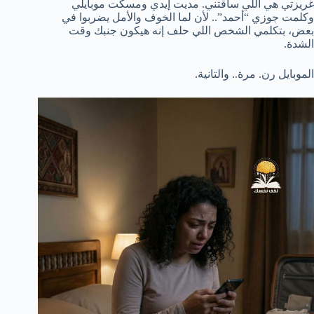
غريزتي هي اللي ساقتني. مديت إيدي ومسكت موبايلي
وكلمت جوزي “أحمد”.. لأن لما الخوف والأمل يضربوا في
بعض، بتكلمي الشخص اللي حلف إنه هيكون جنبك وقت
الشدة.
الموبايل رن. مرة.. والتانية.