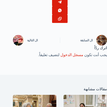
ال
السابقة
ال
التالية
اترك ردّاً
يجب أنت تكون
مسجل الدخول
لتضيف تعليقاً.
مقالات مشابهة