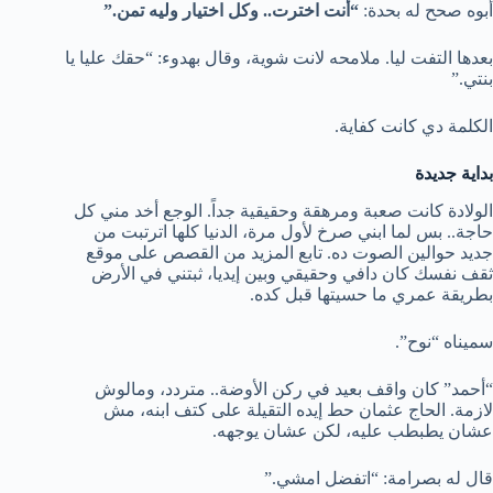
أبوه صحح له بحدة:
“أنت اخترت.. وكل اختيار وليه تمن.”
بعدها التفت ليا. ملامحه لانت شوية، وقال بهدوء: “حقك عليا يا
بنتي.”
الكلمة دي كانت كفاية.
بداية جديدة
الولادة كانت صعبة ومرهقة وحقيقية جداً. الوجع أخد مني كل
حاجة.. بس لما ابني صرخ لأول مرة، الدنيا كلها اترتبت من
جديد حوالين الصوت ده. تابع المزيد من القصص على موقع
ثقف نفسك كان دافي وحقيقي وبين إيديا، ثبتني في الأرض
بطريقة عمري ما حسيتها قبل كده.
سميناه “نوح”.
“أحمد” كان واقف بعيد في ركن الأوضة.. متردد، ومالوش
لازمة. الحاج عثمان حط إيده التقيلة على كتف ابنه، مش
عشان يطبطب عليه، لكن عشان يوجهه.
قال له بصرامة: “اتفضل امشي.”