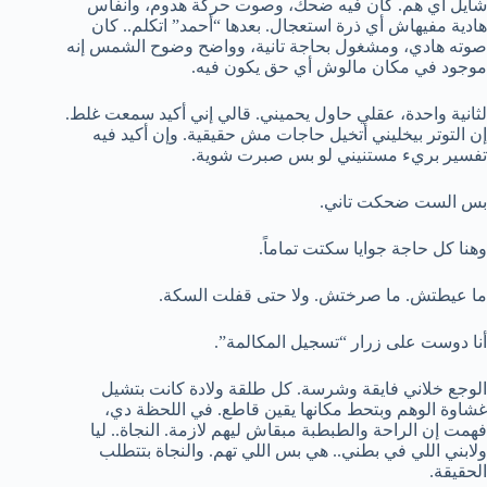
شايل أي هم. كان فيه ضحك، وصوت حركة هدوم، وأنفاس
هادية مفيهاش أي ذرة استعجال. بعدها “أحمد” اتكلم.. كان
صوته هادي، ومشغول بحاجة تانية، وواضح وضوح الشمس إنه
موجود في مكان مالوش أي حق يكون فيه.
لثانية واحدة، عقلي حاول يحميني. قالي إني أكيد سمعت غلط.
إن التوتر بيخليني أتخيل حاجات مش حقيقية. وإن أكيد فيه
تفسير بريء مستنيني لو بس صبرت شوية.
بس الست ضحكت تاني.
وهنا كل حاجة جوايا سكتت تماماً.
ما عيطتش. ما صرختش. ولا حتى قفلت السكة.
أنا دوست على زرار “تسجيل المكالمة”.
الوجع خلاني فايقة وشرسة. كل طلقة ولادة كانت بتشيل
غشاوة الوهم وبتحط مكانها يقين قاطع. في اللحظة دي،
فهمت إن الراحة والطبطبة مبقاش ليهم لازمة. النجاة.. ليا
ولابني اللي في بطني.. هي بس اللي تهم. والنجاة بتتطلب
الحقيقة.