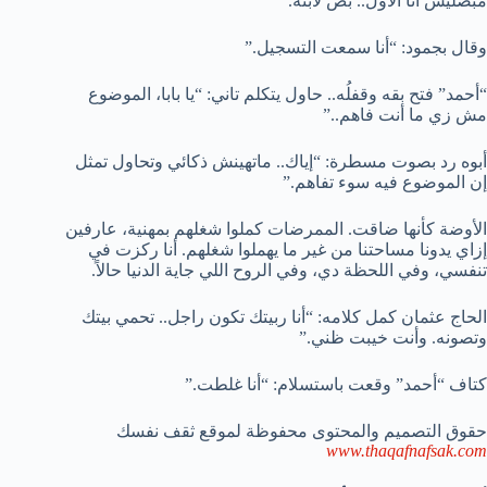
مبصليش أنا الأول.. بص لابنه.
وقال بجمود: “أنا سمعت التسجيل.”
“أحمد” فتح بقه وقفلُه.. حاول يتكلم تاني: “يا بابا، الموضوع
مش زي ما أنت فاهم..”
أبوه رد بصوت مسطرة: “إياك.. ماتهينش ذكائي وتحاول تمثل
إن الموضوع فيه سوء تفاهم.”
الأوضة كأنها ضاقت. الممرضات كملوا شغلهم بمهنية، عارفين
إزاي يدونا مساحتنا من غير ما يهملوا شغلهم. أنا ركزت في
تنفسي، وفي اللحظة دي، وفي الروح اللي جاية الدنيا حالاً.
الحاج عثمان كمل كلامه: “أنا ربيتك تكون راجل.. تحمي بيتك
وتصونه. وأنت خيبت ظني.”
كتاف “أحمد” وقعت باستسلام: “أنا غلطت.”
حقوق
التصميم
والمحتوى
محفوظة
لموقع
ثقف
نفسك
www.thaqafnafsak.com