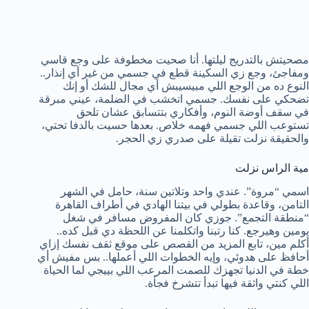
مصحيتش بالتدريج ليلتها. أنا صحيت مخطوفة على وجع قاسي
ومفاجئ، وجع زي السكينة قطع في جسمي من غير أي إنذار..
النوع ده من الوجع اللي مبيسيبش أي مجال للشك أو إنك
تضحكي على نفسك. جسمي اتخشب في الضلمة، عيني مبرقة
في سقف أوضة النوم، وأفكاري بتتسابق عشان تلحق
تستوعب اللي جسمي فهمه خلاص. بعدها حسيت بالدفا تحتي،
والحقيقة نزلت تقيلة على صدري زي الحجر.
مية الراس نزلت
اسمي “مروة”. عندي واحد وتلاتين سنة، حامل في الشهر
التامن، وقاعدة بطولي في بيتنا الهادي في أطراف القاهرة
“منطقة التجمع”. جوزي كان المفروض مسافر في شغل
يومين وهيرجع. كنا رتبنا واتكلمنا عن اللحظة دي قبل كده..
أكلم مين، تابع المزيد من القصص على موقع ثقف نفسك إزاي
أحافظ على هدوئي، وإيه الخطوات اللي أعملها.. بس مفيش أي
خطة في الدنيا تجهزك للصمت المرعب اللي بييجي لما الحياة
اللي كنتي واثقة فيها تبدأ تتشرخ فجأة.