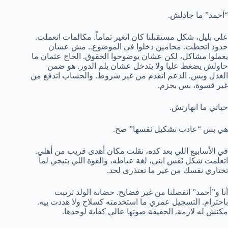
“أحمد” ما جادلش.
على بليل، شكل مستقبلنا كان اتغير تماماً. مكالمات اتعملت.
حدود اتحطت. محامين دخلوا في الموضوع.. مش عشان
يعملوا مشاكل، لكن عشان يوضوحوا الحقوق. الحاج عثمان ما
حاولش يضغط عليا ولا يتدخل عشان يلم الدور. هو ضمن
العدل وبس. الدعم اتقدم من غير شروط. والحساب اتدفع من
غير قسوة، بس بحزم.
حياتي ما انهارتش.
هي بس “عادت تشكيل نفسها” صح.
في الأسابيع اللي بعد كده، نقلت مكان أهدى قريب من أهلي.
اتعلمت شكل نَفَس ابني، لغة عياطه، والقوة اللي بتيجي لما
تختاري نفسك من غير ما تعتذري لحد.
أنا و”أحمد” انفصلنا من غير فضايح. حضانة الولد ترتبت
باحترام. التسجيل عمري ما استخدمته كسلاح ولا هددت بيه.
مكنش له لازمة. الحقيقة صوتها عالي كفاية لوحدها.