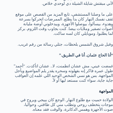
لأني مبقتش شايلة الشيلة دي لوحدي خلاص.
على ما وصلنا المستشفى، تابع المزيد من القصص على موقع
ثقف نفسك النهار كان بدأ يطلع. الممرضات اتحركوا بسرعة
وهدوء، بيسألوا، بيوصلوا الأجهزة، وبيدخلوني أوضة مليانة
أصوات تصفير وملايات بيضا. كنت بجاوب وقت اللزوم. بركز
لما يطلبوا. وموبايلي كان لسه ساكت.
وقبل شروق الشمس بلحظات، جتلي رسالة من رقم غريب.
“أنا الحاج عثمان. أنا في الطريق.”
غمضت عيني، مش عشان اتطمنت، لا.. عشان اتأكدت. “أحمد”
طول عمره فاكر إنه بفهلوته وسحره يقدر يلم المواضيع ويأجل
المواجهة. بس هو نسي الشخص الوحيد اللي علمه إن العواقب
جاية جاية، سواء كنت مستعد ليها أو لأ.
المواجهة
الولادة حميت مع طلوع النهار. الوجع كان بييجي ويروح في
موجات بتخطف روحي وتطلب مني كل طاقتي. وحواليا،
صوت الأجهزة وهمس الدكاترة، والوقت فقد معناه.