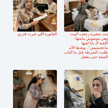
بنت صغيرة رجعت البيت
الفاتورة اللي غيرت قدري
وهي بتوشوش مامتها :
اللعبة الـ بابا لعبها
ماعجبتنيش”.. وبعدها الأم
طلبت الشرطة قبل ما الباب
الشقة حتى يتقفل