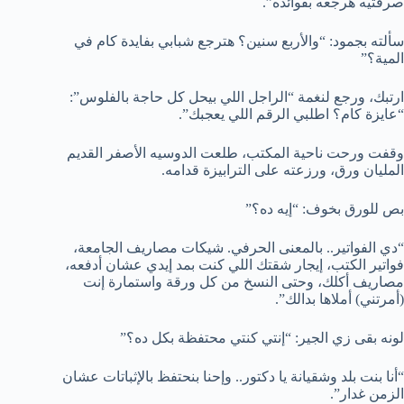
صرفتيه هرجعه بفوائده”.
سألته بجمود: “والأربع سنين؟ هترجع شبابي بفايدة كام في
المية؟”
ارتبك، ورجع لنغمة “الراجل اللي بيحل كل حاجة بالفلوس”:
“عايزة كام؟ اطلبي الرقم اللي يعجبك”.
وقفت ورحت ناحية المكتب، طلعت الدوسيه الأصفر القديم
المليان ورق، ورزعته على الترابيزة قدامه.
بص للورق بخوف: “إيه ده؟”
“دي الفواتير.. بالمعنى الحرفي. شيكات مصاريف الجامعة،
فواتير الكتب، إيجار شقتك اللي كنت بمد إيدي عشان أدفعه،
مصاريف أكلك، وحتى النسخ من كل ورقة واستمارة إنت
(أمرتني) أملاها بدالك”.
لونه بقى زي الجير: “إنتي كنتي محتفظة بكل ده؟”
“أنا بنت بلد وشقيانة يا دكتور.. وإحنا بنحتفظ بالإثباتات عشان
الزمن غدار”.