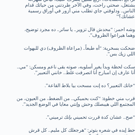
بشتغل، صحتي راحت، وفي الآخر طردتني من حياتك قدام
الناس.. ودلوقتي جاي تطلب مني أزور في أوراق رسمية
عشانك؟”
وشه احمر: “محدش قال تزوير.. يا ساتر.. ده مجرد توضيح،
وهما هيراعوا الظروف”.
ضحكت بسخرية: “أه طبعاً.. (مراعاة الظروف) دي للبهوات
اللي زيك بس”.
سكت لحظة وبدأ يغير أسلوبه، صوته بقى ناعم ومسكن: “مي..
أنا عارف إن امبارح أنا اتصرفت غلط.. خانني التعبير”.
“خانك التعبير؟ ده إنت مسحت بيا بلاط القاعة”.
قرب مني خطوة: “كنت بحميكي.. من الضغط، من العيون، من
المجتمع اللي هيبصلك وحش وإنتي معايا في الوضع الجديد”.
“صح.. عشان كدة قررت تحميني بإنك ترميني”.
حط إيده في شعره بتوتر: “هرجعلك كل مليم.. كل قرش