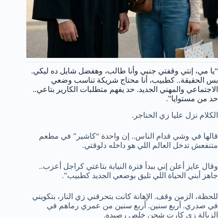
“يا مي، إنتي وقفتي جنبي وأنا طالب، وهفضل شايل ده ليكي.
بس الحقيقة.. كطبيب، أنا محتاج شريكة تناسب وضعي
الاجتماعي والمهني الجديد. حد يفهم متطلبات الكارير بتاعي..
حد من مستوايا”.
الكلام نزل عليا زي الخناجر.
قالها في وشي قدام الناس.. إن واحدة “كاشير” في مطعم
متنفعش تدخل العالم اللي هو داخله دلوقتي.
وقال عايز أعلن إني ببدأ فترة النيابة بتاعتي كراجل أعزب..
جاهز أبني الحياة اللي تليق بوضعي الجديد كطبيب”.
للحظة، الزمن وقف. الإهانة كانت بتحرقني زي النار، بتكويني
في صدري. أربع سنين. أربع سنين من عمري رماهم في
الزبالة زي كارت شحن خلص رصيده.