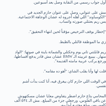
أول جواب رسمي من النقابة وصل بعد أسبوعين.
مش على عنواني، وصل على عنوان حازم الجديد في
“الكومباوند” اللي أهله أجروه له عشان الوجاهة الاجتماعية.
بس ريم بعتتلي صورته واتساب.
“إخطار بوقف الترخيص مؤقتاً لحين انتهاء التحقيق”.
زي ما الموظفة قالتلي بالظبط.
ريم قابلتني تاني يوم وحكتلي والشماتة باينة في صوتها: “الواد
منهار.. بيبيع عربيته الـ BMW عشان مش قادر يدفع أقساطها،
ورجع يركب عربية مامته القديمة”.
قلت لها وأنا بقلب الشاي: “أهو ده مقامه”.
في الوقت اللي حازم كان بيغرق فيه، أنا كنت بدأت أشم
نفسي.
المحامي بتاع حازم اضطر يتفاوض معايا عشان مسكتهوش
عن باقي الفلوس، ورجعلي جزء من المبلغ.. مش الـ ٥٣٤ ألف
كلهم، بس مبلغ محترم أبدأ بيه.