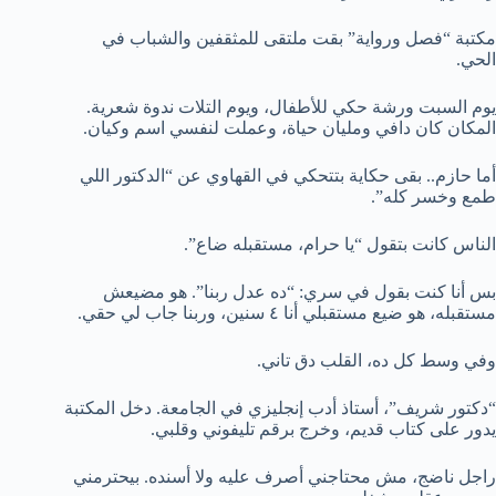
مكتبة “فصل ورواية” بقت ملتقى للمثقفين والشباب في
الحي.
يوم السبت ورشة حكي للأطفال، ويوم التلات ندوة شعرية.
المكان كان دافي ومليان حياة، وعملت لنفسي اسم وكيان.
أما حازم.. بقى حكاية بتتحكي في القهاوي عن “الدكتور اللي
طمع وخسر كله”.
الناس كانت بتقول “يا حرام، مستقبله ضاع”.
بس أنا كنت بقول في سري: “ده عدل ربنا”. هو مضيعش
مستقبله، هو ضيع مستقبلي أنا ٤ سنين، وربنا جاب لي حقي.
وفي وسط كل ده، القلب دق تاني.
“دكتور شريف”، أستاذ أدب إنجليزي في الجامعة. دخل المكتبة
يدور على كتاب قديم، وخرج برقم تليفوني وقلبي.
راجل ناضج، مش محتاجني أصرف عليه ولا أسنده. بيحترمني