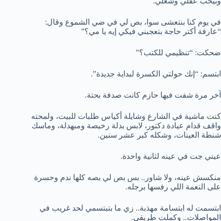
وبيحب عقلي وشغلي.
في يوم كنا بنتعشى سوا، بص لي في ضي الشموع وقال:
“عارفة أكتر حاجة بتعجبني فيكي إيه يا مي؟”
ضحكت: “تنظيمي للكتب؟”
ابتسم: “إنك حولتي الكسرة لبداية جديدة”.
آخر مرة شفت فيها حازم كانت صدفة بحتة.
كنت ماشية في الشارع وشايلة أكياس طلبات للبيت، ولمحته
واقف قدام عيادة دكتور، لابس بدلة رخيصة ومبهدلة، وماسك
شنطة العينات، وشكله كبر عشر سنين.
عيني جت في عينه لثانية واحدة.
منكسش عينه، ولا شاور.. بس بص لي بصه كلها ندم وحسرة
على النعمة اللي رفسها برجله.
ابتسمت له ابتسامة مهذبة.. زي ما بتبتسمي لحد غريب في
المواصلات.. وكملت طريقي.