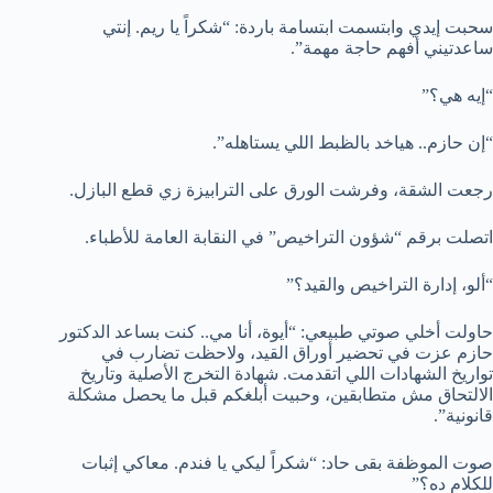
سحبت إيدي وابتسمت ابتسامة باردة: “شكراً يا ريم. إنتي
ساعدتيني أفهم حاجة مهمة”.
“إيه هي؟”
“إن حازم.. هياخد بالظبط اللي يستاهله”.
رجعت الشقة، وفرشت الورق على الترابيزة زي قطع البازل.
اتصلت برقم “شؤون التراخيص” في النقابة العامة للأطباء.
“ألو، إدارة التراخيص والقيد؟”
حاولت أخلي صوتي طبيعي: “أيوة، أنا مي.. كنت بساعد الدكتور
حازم عزت في تحضير أوراق القيد، ولاحظت تضارب في
تواريخ الشهادات اللي اتقدمت. شهادة التخرج الأصلية وتاريخ
الالتحاق مش متطابقين، وحبيت أبلغكم قبل ما يحصل مشكلة
قانونية”.
صوت الموظفة بقى حاد: “شكراً ليكي يا فندم. معاكي إثبات
للكلام ده؟”