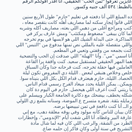
عايزين تعرفوا “تمن الحب” الحقيقي، أنا أقدر أقولكم الرقم
بالظبط: ٥٣٤ ألف جنيه وكسور.
ده المبلغ اللي أنا دفعته في تعليم “حازم” طول الأربع سنين
اللي فاتوا إيجار سكنه لما مصاريف أهله كانت بتقصر معاه ،
كتب ومراجع أغلى من دهبي اللي بعته، مصاريف أكله وشربه
لما كان بيبقى “مضغوط ومكتئب” ومش عارف يركز في
المذاكرة. حتى البدلة الشيك اللي هو لابسها في يوم تخرجه
واللي متفصلة عليه بالمللي نص تمنها مدفوع من “التبس” اللي
كنت بجمعه من وقفتي وتعبي في المطعم.
أنا اسمي “مي”. وأنا “الهبلة” اللي صدقت إن الحب والتضحية
هما المهر الحقيقي لمستقبل سعيد. كنت واقفة برا القاعة
العاملين فيها حفلة تخرجه، كنت فرحانه جدا وكأن السباق
خلص وخلاص هنبقي لبعض . الليلة دي المفروض تكون ليلة
الحصاد. الليلة، حازم هيعترف قدام الكل بكل اللي بنيناه سوا.
ويمكن.. يمكن الليلة يحدد ميعاد الفرح رسمي قدام الناس.
يا ريتني كنت أعرف اللي هيحصل. حازم في اليوم دة كان
شكله يخطف، بيضحك مع دكاترة الجامعة الكبار وبيسلم على
زمايله بثقة. شعره متسرح ع الموضة، وسنانه بتلمع زي اللولي
و الــ أنا كنت دافعة في تمن تبييضها برضه.
كان بيبان للناس كأنه مولود وفي بوقه معلقة دهب، مع إني
عارفة البير وغطاه. أنا اللي شفت أيام “الإندومي”، وإخطارات
الطرد من الشقة، والرعب اللي كان فيه لما شال مادة
التشريح في سنة أولى وكان فاكر إن حلمه ضاع.