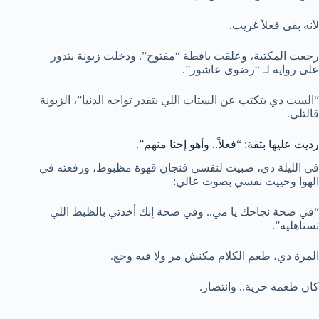
لأنه بقى فعلاً غريب.
رجعت المكتبة، وعلقت يافطة “مفتوح”. ودخلت زبونة بتدور
على رواية لـ “رضوى عاشور”.
“الست دي بتكتب عن الستات اللي بتقدر تواجه الدنيا”، الزبونة
قالتلي.
رديت عليها بثقة: “فعلاً.. وأهو إحنا منهم”.
في الليلة دي، صبيت لنفسي فنجان قهوة مظبوط، ورفعته في
الهوا وحييت نفسي بصوت عالي:
“في صحة نجاحك يا مي.. وفي صحة إنك أخدتي بالظبط اللي
تستاهليه”.
المرة دي، طعم الكلام مكنش مر ولا فيه وجع.
كان طعمه حرية.. وانتصار.