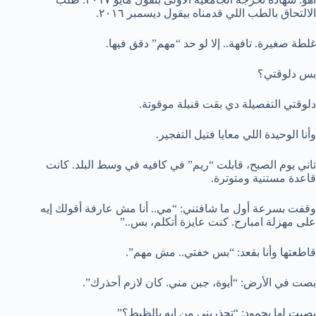
الالتحاق بالطب اللي قدمناه بيقول ديسمبر ٢٠١٦.
غلطة صغيرة. تافهة.. إلا لو حد “مهم” دقق فيها.
بس دلوقتي؟
دلوقتي التفصيلة دي بقت قنبلة موقوتة.
وأنا الوحيدة اللي معايا فتيل التفجير.
تاني يوم الصبح، قابلت “ريم” في كافيه في وسط البلد. كانت
قاعدة مستنية ومتوترة.
وقفت بسرعة أول ما شافتني: “مي.. أنا مش عارفة أقولك إيه
على مهزلة امبارح. كنت عايزة أتكلم، بس..”
قاطعتها وأنا بقعد: “بس خفتي.. مش مهم”.
بصت في الأرض: “أيوة، جبن مني. كان لازم أحذرك”.
بصيت لها بجمود: “تحذريني من إيه بالظبط؟”