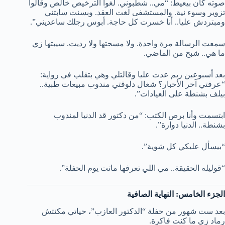
صوته كان بيعيط: “مي.. شطبوني. لغوا الترخيص خالص وقالوا
تزوير وسوء نية. والمستشفى لغت العقد. وبسنت سابتني
ومبتردش عليا.. أنا خسرت كل حاجة. أبوس رجلك ساعديني”.
سمعت الرسالة مرة واحدة. ولا مسحتها ولا رديت. سيبتها زي
ما هي.. شبح من الماضي.
بعد أسبوعين ريم عدت عليا وقالتلي وهي بتقلب في رواية:
“عرفتي آخر الأخبار؟ شغال دلوقتي مندوب مبيعات طبية..
بيلف بشنطة على العيادات”.
ابتسمت وأنا برص الكتب: “من دكتور قد الدنيا لمندوب
بشنطة.. الدنيا دوارة”.
“بيسأل عليكي كل شوية”.
“قوليله الحقيقة.. مي اللي تعرفها ماتت يوم الحفلة”.
الجزء الخامس: النهاية الصافية
بعد ست شهور من حفلة “الدكتور العازب”، حياتي مكنتش
رماد زي ما كنت فاكرة.