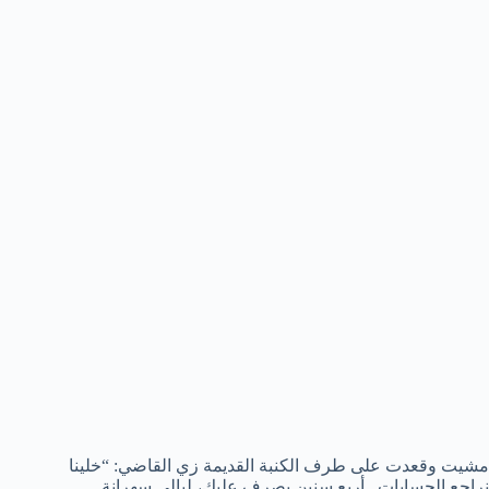
مشيت وقعدت على طرف الكنبة القديمة زي القاضي: “خلينا
نراجع الحسابات.. أربع سنين بصرف عليك، ليالي سهرانة