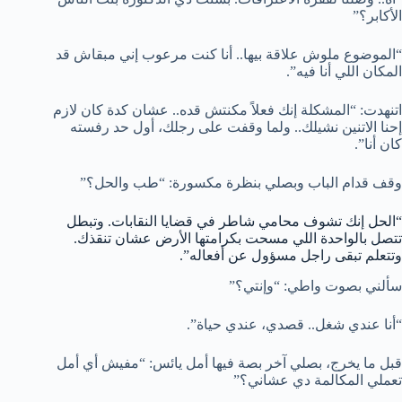
الأكابر؟”
“الموضوع ملوش علاقة بيها.. أنا كنت مرعوب إني مبقاش قد
المكان اللي أنا فيه”.
اتنهدت: “المشكلة إنك فعلاً مكنتش قده.. عشان كدة كان لازم
إحنا الاتنين نشيلك.. ولما وقفت على رجلك، أول حد رفسته
كان أنا”.
وقف قدام الباب وبصلي بنظرة مكسورة: “طب والحل؟”
“الحل إنك تشوف محامي شاطر في قضايا النقابات. وتبطل
تتصل بالواحدة اللي مسحت بكرامتها الأرض عشان تنقذك.
وتتعلم تبقى راجل مسؤول عن أفعاله”.
سألني بصوت واطي: “وإنتي؟”
“أنا عندي شغل.. قصدي، عندي حياة”.
قبل ما يخرج، بصلي آخر بصة فيها أمل يائس: “مفيش أي أمل
تعملي المكالمة دي عشاني؟”