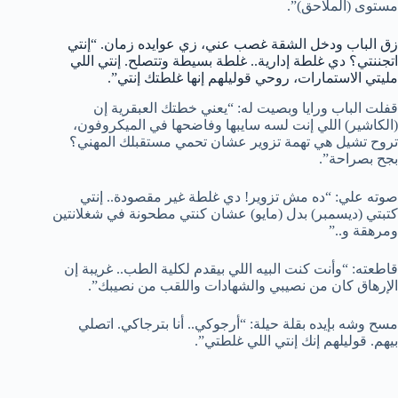
مستوى (الملاحق)”.
زق الباب ودخل الشقة غصب عني، زي عوايده زمان. “إنتي
اتجننتي؟ دي غلطة إدارية.. غلطة بسيطة وتتصلح. إنتي اللي
مليتي الاستمارات، روحي قوليلهم إنها غلطتك إنتي”.
قفلت الباب ورايا وبصيت له: “يعني خطتك العبقرية إن
(الكاشير) اللي إنت لسه سايبها وفاضحها في الميكروفون،
تروح تشيل هي تهمة تزوير عشان تحمي مستقبلك المهني؟
بجح بصراحة”.
صوته علي: “ده مش تزوير! دي غلطة غير مقصودة.. إنتي
كتبتي (ديسمبر) بدل (مايو) عشان كنتي مطحونة في شغلانتين
ومرهقة و..”
قاطعته: “وأنت كنت البيه اللي بيقدم لكلية الطب.. غريبة إن
الإرهاق كان من نصيبي والشهادات واللقب من نصيبك”.
مسح وشه بإيده بقلة حيلة: “أرجوكي.. أنا بترجاكي. اتصلي
بيهم. قوليلهم إنك إنتي اللي غلطتي”.