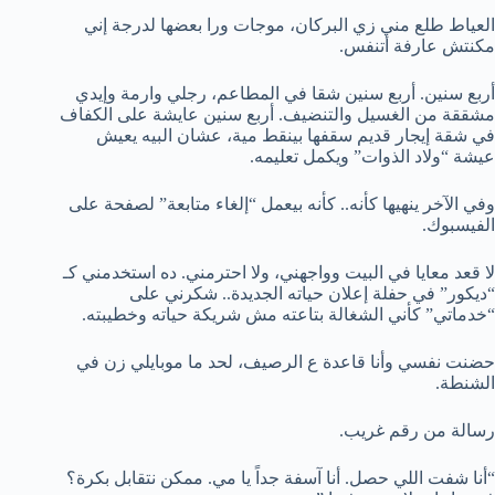
العياط طلع مني زي البركان، موجات ورا بعضها لدرجة إني
مكنتش عارفة أتنفس.
أربع سنين. أربع سنين شقا في المطاعم، رجلي وارمة وإيدي
مشققة من الغسيل والتنضيف. أربع سنين عايشة على الكفاف
في شقة إيجار قديم سقفها بينقط مية، عشان البيه يعيش
عيشة “ولاد الذوات” ويكمل تعليمه.
وفي الآخر ينهيها كأنه.. كأنه بيعمل “إلغاء متابعة” لصفحة على
الفيسبوك.
لا قعد معايا في البيت وواجهني، ولا احترمني. ده استخدمني كـ
“ديكور” في حفلة إعلان حياته الجديدة.. شكرني على
“خدماتي” كأني الشغالة بتاعته مش شريكة حياته وخطيبته.
حضنت نفسي وأنا قاعدة ع الرصيف، لحد ما موبايلي زن في
الشنطة.
رسالة من رقم غريب.
“أنا شفت اللي حصل. أنا آسفة جداً يا مي. ممكن نتقابل بكرة؟