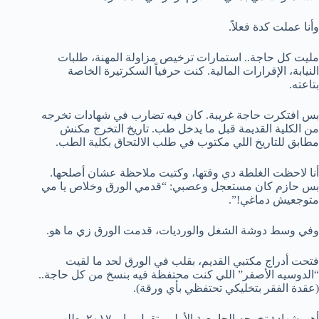
وأنا عملت كدة فعلاً.
مليت كل حاجة.. استمارات ترخيص مزاولة المهنة، طلبات
النيابة، الإقرارات المالية. كنت حرفياً السكرتيرة الخاصة
بتاعته.
بس افتكرت حاجة غريبة. كان فيه تضارب في شهادات تخرجه
من الكلية القديمة قبل ما يدخل طب. تاريخ التخرج مكنش
مطابق للتاريخ اللي مكتوب في طلب الالتحاق بكلية الطب.
أنا لاحظت الغلطة دي وقتها، وكتبت ملاحظة عشان أصلحها.
بس حازم كان مستعجل وعصبي: “قدمي الورق وخلاص يا مي
متوجعيش دماغي!”.
وفي وسط دوشة الشغل والورديات، قدمت الورق زي ما هو.
فتحت أدراج مكتبي القديم، بقلب في الورق لحد ما لقيت
“الدوسيه الأصفر” اللي كنت محتفظة فيه بنسخ من كل حاجة..
(عقدة الفقر بتخليكي تحتفظي بأي ورقة).
أهو. شهادة تخرجه الجامعية الأولى بتقول مايو ٢٠١٧. طلب