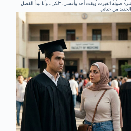
نبرة صوته اتغيرت وبقت أحد وأقسى: “لكن.. وأنا ببدأ الفصل
الجديد من حياتي