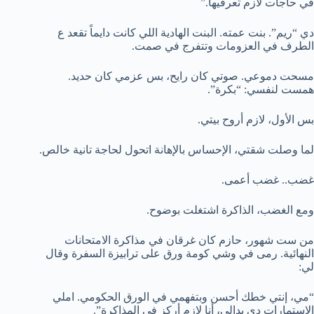
في حاجات لازم تعرفيها.”
دي “ريم”. بنت عمته. البنت الهادية اللي كانت دايماً تقعد ع
الطرف في العزومات وتتفرج في صمت.
مسحت دموعي. صوتي كان رايح، بس عزمي كان حديد.
همست لنفسي: “بكرة”.
بس الأول، لازم أروح بيتي.
لما وصلت شقتي، الإحساس بالإهانة اتحول لحاجة تانية خالص.
غضب.. غضب أعمى.
ومع الغضب، الذاكرة اشتغلت بوضوح.
من ست شهور، حازم كان غرقان في مذاكرة الامتحانات
النهائية. رمى في وشي كومة ورق على ترابيزة السفرة وقال
لي:
“مي، إنتي خطك أحسن وبتفهمي في الورق الحكومي. املي
الاستمارات دي بدالي، أنا لازم أركز في المذاكرة”.