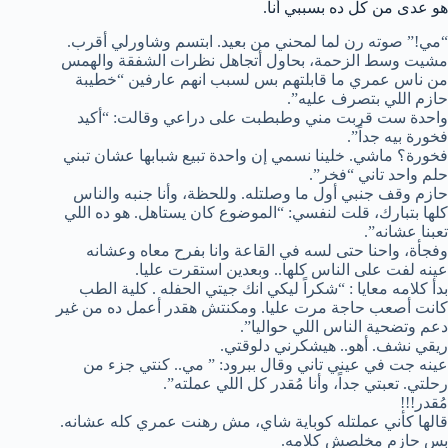
هو عدى من كل ده بسببي أنا.
“مي!” صوته رن لما لمحني من بعيد. ابتسم وشاورلي أقرب.
مشيت وسط الزحمة، بحاول أتجاهل نظرات الشفقة والهمس
من ناس عمري ما قابلتهم بس لسبب انهم عارفين “خطيبة
حازم اللي بتصرف عليه”.
واحدة ست قربت مني وطبطبت على دراعي وقالت: “أكيد
فخورة بيه جداً”.
فخورة؟ ماشي. خلينا نسمي إن واحدة تبيع شبابها عشان تبني
حلم واحد تاني “فخر”.
حازم وقف جنبي أول ما وصلتله. وللحظة، وأنا جنبه والناس
كلها بتبارك، قلت لنفسي: “الموضوع كان يستاهل. هو ده اللي
تعبنا عشانه”.
وفجأة، واحنا حتى لسه في القاعة وانا بفرح معاه وعشانه
عينه لفت على الناس كلها.. وبعدين استقرت عليا.
بدأ كلامه معايا : “شكراً ليكي انك جيتي الحفله . كلية الطب
كانت أصعب حاجة مرت عليا. ومكنتش هقدر أعمل ده من غير
دعم وتضحية الناس اللي حواليا”.
ريقي نشف. أهو.. هيشكرني دلوقتي.
عينه جت في عيني تاني وقال ببرود: ” مي.. كنتي جزء من
رحلتي. تعبتي جداً، وأنا مُقدر كل اللي عملته”.
مُقدر!!!
قالها كأني عملتله كوباية شاي، مش رهنت عمري كله عشانه.
بس حازم مخلصش كلامه.