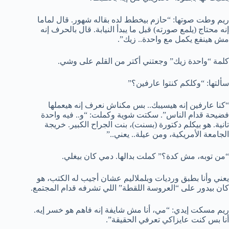
ريم وطت صوتها: “حازم بيخطط لده بقاله شهور. قال لماما
إنه محتاج (يلمع صورته) قبل ما يبدأ النيابة. قال بالحرف إنه
مش هينفع يكمل مع واحدة.. زيك”.
كلمة “واحدة زيك” وجعتني أكتر من القلم على وشي.
سألتها: “وكلكم كنتوا عارفين؟”
“كنا عارفين إنه هيسيبك.. بس مكناش نعرف إنه هيعملها
فضيحة قدام الناس”. سكتت شوية وكملت: “و.. فيه واحدة
تانية. هو بيكلم دكتورة (بسنت)، بنت الجراح الكبير. خريجة
الجامعة الأمريكية، ومن عيلة.. يعني..”
“من توبه، مش كدة؟” كملت بدالها. دمي كان بيغلي.
يعني وأنا بطبق ورديات وبلملاليم عشان أجيب له الكتب، هو
كان بيدور على “العروسة اللقطة” اللي تشرفه قدام المجتمع.
ريم مسكت إيدي: “مي، أنا مش شايفة إنه فاهم هو خسر إيه.
أنا بس كنت عايزاكي تعرفي الحقيقة”.