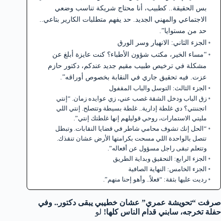
بس الحقيقة.. كطبيب، أنا محتاج شريكة تناسب وضعي
الاجتماعي والمهني الجديد. حد يفهم متطلبات الكارير بتاعي..
حد من مستوايا”.
الجزء الثاني: الانهيار وسر الورق
“مساء الخير، مكتب شؤون الأطباء؟ كنت عايزة أبلغ عن
مشكلة في ترخيص طبيب مقيم جديد عندكم، دكتور حازم
عزت. فيه تحقيق جاري في النقابة بخصوص أوراقه”.
الجزء الثالث: التوسل والباب المقفول
زق الباب ودخل الشقة غصب عني، زي عوايده زمان. “إنتي
اتجننتي؟ دي غلطة إدارية.. غلطة بسيطة وتتصلح. إنتي اللي
مليتي الاستمارات، روحي قوليلهم إنها غلطتك إنتي”.
“الحل إنك تشوف محامي شاطر في قضايا النقابات. وتبطل
تتصل بالواحدة اللي مسحت بكرامتها الأرض عشان تنقذك.
وتتعلم تبقى راجل مسؤول عن أفعاله”.
الجزء الرابع: التحقيق وبداية الطريق
الجزء الخامس: النهاية الصافية
رديت عليها بثقة: “فعلاً.. وأهو إحنا منهم”.
صرفت “تحويشة عمري” عشان خطيبي يبقى دكتور.. وفي
حفلة تخرجه، سابني قدام الناس كلها!
لو