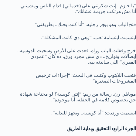
“يا حازم.. إنت شكرتني على (خدماتي) قدام الناس ومشيتني.
أنا مش هرتكب جريمة عشانك”.
فتح الباب وهو بيجر رجليه: “أنا كنت بحبك.. بطريقتي”.
ابتسمت ابتسامة تعب: “وهي دي كانت المشكلة”.
خرج وقفلت الباب وراه. قعدت على الأرض وسحبت الدوسيه..
إيصالات وتواريخ.. دي مش مجرد ورق، ده كان “عمودي
الفقري” اللي ساندته بيه.
فتحت اللابتوب وكتبت في البحث: “إجراءات ترخيص
المشروعات الصغيرة”.
موبايلي رن. رسالة من ريم: “إنتي كويسة؟ لو محتاجة شهادة
حق بخصوص كلامه في الحفلة، أنا موجودة”.
ابتسمت ورديت: “أنا كويسة.. وبجهز للبداية”.
الجزء الرابع: التحقيق وبداية الطريق