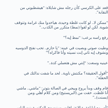
قعد على الكرسي كأن رجله مش شايلاه: “هيشطبوني من
النقابة”.
“ممكن لا.. لو كانت غلطة وحيدة، هياخدوا منك غرامة وتتوقف
شوية. لكن لو لقوا (نمط) متكرر من الكذب..”
رفع راسه برعب: “نمط إيه؟”
وطيت صوتي وبصيت في عينه: “يا حازم.. تحب نفتح الدوسيه
ونشوف إيه تاني إنت نسيته وأنا فاكراه؟”
عينيه وسعت: “إنتي مش هتعملي كدة..”
“أقول الحقيقة؟ مكنتش ناوية.. لحد ما شفت ندالتك في
الحفلة”.
قام وقف وبدأ يروح وييجي في الصالة بتوتر: “ماشي.. ماشي
أنا غلطت. خفت من (البريستيج) ومن كلام أهلي ومن
(بسنت)..”
“أه.. وصلنا لفقرة الاعترافات. بسنت دي الدكتورة بنت الناس