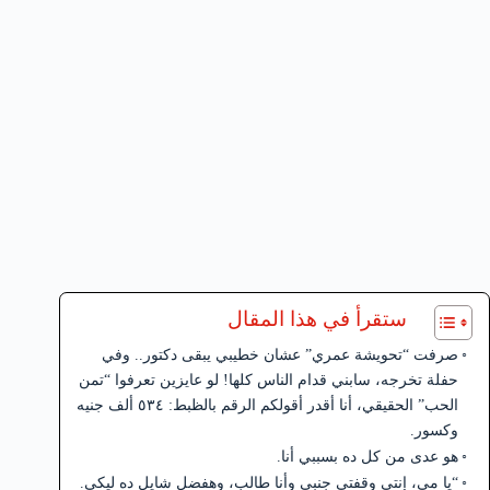
ستقرأ في هذا المقال
صرفت “تحويشة عمري” عشان خطيبي يبقى دكتور.. وفي
حفلة تخرجه، سابني قدام الناس كلها! لو عايزين تعرفوا “تمن
الحب” الحقيقي، أنا أقدر أقولكم الرقم بالظبط: ٥٣٤ ألف جنيه
وكسور.
هو عدى من كل ده بسببي أنا.
“يا مي، إنتي وقفتي جنبي وأنا طالب، وهفضل شايل ده ليكي.