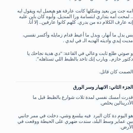
امه جت من بعيد وشكلها كانت عارفة هو هيعمل ايه ويقول ايه
.. لمحت أمه بتداري ابتسامة ورا المنديل. وأبوه كان باين عليه
إنه عارف الكلام ده من بدري. كلهم كانوا عارفين.. إلا أنا.
بس بدل ما أنهار، وبدل ما أعيط قدام زمايله وأكسر نفسي،
مديت إيدي واديته الهديه الـ في ايدي .
و صوتي طلع ثابت وعالي في القاعة: “دي هدية نجاحك يا
دكتور حازم.. ويارب إنك تاخد بالظبط اللي تستاهله”.
الصمت كان قاتل.
الجزء الثاني: الانهيار وسر الورق
قدرت أمسك نفسي لمدة تلات شوارع بالظبط قبل ما
الأدرينالين يخلص.
هو اليوم دة كان البرد فيه بيلسع وشي، دخلت في ممر جانبي
بين عماير وسط البلد، سندت ضهري على الحيطة ووقعت في
الأرض.