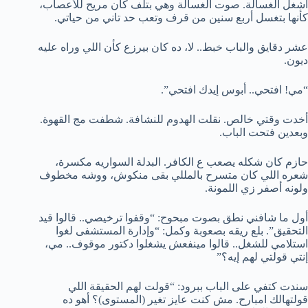
أشغل الغسالة. صوت الغسالة وهي بتلف كان مريح للأعصاب،
كأنها بتغسل أربع سنين من قرف وتعب حد تاني من حياتي.
عشر دقايق والباب خبط.. لا، ده كان بيرزع كأن اللي وراه عليه
ديون.
“مي! افتحي.. أبوس إيدك افتحي”.
أخدت وقتي خالص. نقلت الهدوم للنشافة. شطفت مج القهوة.
وبعدين فتحت الباب.
حازم كان شكله يصعب ع الكافر. البدلة السواريه مكسرة،
شعره اللي كان متسرح بالمللي بقى منكوش، ووشه مخطوف
ولونه أصفر زي اللمونة.
أول ما شافني نطق بصوت مبحوح: “وقفوا ترخيصي.. قالوا قيد
التحقيق”. بلع ريقه بصعوبة وكمل: “وإدارة المستشفى لغوا
استلامي للشغل.. قالوا مينفعش يشغلوا دكتور موقوف.. مي،
إنتي قولتي لهم إيه؟”
سندت كتفي على الباب ببرود: “قولت لهم الحقيقة اللي
قولتهالك امبارح. مش كنت عايز تغير (المستوى)؟ أهو ده