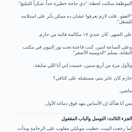
الموظفة سكتت لحظة: “دي حاجة خطيرة جداً. شكراً للتبليغ”.
“العفو.. قلت لازم تعرفوا عشان ده ممكن يأثر على استلامه
للشغل”.
على الضهر، كان عندي ١٧ مكالمة فائتة من حازم.
وعلى الساعة اتنين، كنت قاعدة تحت نور النيون في مكتب
النقابة، بسلم “الدوسيه الأصفر”.
ولأول مرة من أربع سنين، حسيت إني أنا اللي سايقة.
حازم كان عايز يبني مستقبله على كتافي؟
ماشي.
بس أنا هتأكد إن الأساس يتهد فوق دماغه الأول.
الجزء الثالث: التوسل والباب المقفول
لما رجعت البيت، حطيت موبايلي مقلوب على الرخامة وبدأت