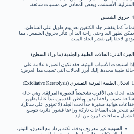
المنزلية، الأسمنت، وبعض المعادن هي مسببات شائعة.
4. حروق الشمس
تماماً كما يتقشر جلد الكتفين بعد يوم طويل على الشاطئ،
يمكن لظهر اليد وحتى راحة اليد أن تتأثر بحروق الشمس، مما
يؤدي لاحقاً إلى تقشر الجلد الميت.
الجزء الثاني: الحالات الطبية والجلدية (ما وراء السطح)
إذا استبعدت الأسباب البيئية، فقد تكون الصورة علامة على
حالة طبية محددة. إليك أبرز الحالات التي تسبب هذا العرض:
1. انحلال الطبقة القرنية التقشري (Exfoliative Keratolysis)
هذه الحالة هي
الأقرب تشخيصاً للصورة المرفقة
. وهي حالة
شائعة تصيب راحة اليدين وباطن القدمين. تبدأ غالباً بظهور
فقاعات هوائية صغيرة جداً تحت الجلد (لا تحتوي على سائل)،
ثم تنفجر هذه الفقاعات تاركة وراءها قشوراً دائرية تتوسع
لتشمل مساحات كبيرة من اليد.
السبب:
غير معروف بدقة، لكنه يزداد مع التعرق، التوتر،