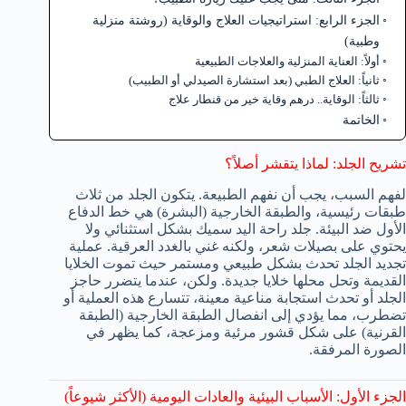
الجزء الرابع: استراتيجيات العلاج والوقاية (روشتة منزلية
وطبية)
أولاً: العناية المنزلية والعلاجات الطبيعية
ثانياً: العلاج الطبي (بعد استشارة الصيدلي أو الطبيب)
ثالثاً: الوقاية.. درهم وقاية خير من قنطار علاج
الخاتمة
تشريح الجلد: لماذا يتقشر أصلاً؟
لفهم السبب، يجب أن نفهم الطبيعة. يتكون الجلد من ثلاث
طبقات رئيسية، والطبقة الخارجية (البشرة) هي خط الدفاع
الأول ضد البيئة. جلد راحة اليد سميك بشكل استثنائي ولا
يحتوي على بصيلات شعر، ولكنه غني بالغدد العرقية. عملية
تجديد الجلد تحدث بشكل طبيعي ومستمر حيث تموت الخلايا
القديمة وتحل محلها خلايا جديدة. ولكن، عندما يتضرر حاجز
الجلد أو تحدث استجابة مناعية معينة، تتسارع هذه العملية أو
تضطرب، مما يؤدي إلى انفصال الطبقة الخارجية (الطبقة
القرنية) على شكل قشور مرئية ومزعجة، كما يظهر في
الصورة المرفقة.
الجزء الأول: الأسباب البيئية والعادات اليومية (الأكثر شيوعاً)