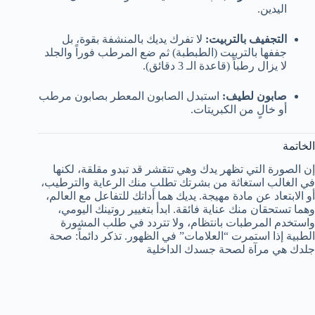
اليدين.
التجفيف بالتربيت:
لا تفرك يديك بالمنشفة بقوة، بل
جففها بالتربيت (الطبطبة) ثم ضع المرطب فوراً والجلد
لا يزال رطباً (قاعدة الـ 3 دقائق).
صابون لطيف:
استبدل الصابون المعطر بصابون مرطب
أو خالٍ من الكبريتات.
الخاتمة
إن الصورة التي تظهر يدك وهي تتقشر قد تبدو مقلقة، لكنها
في الغالب استغاثة من بشرتك تطلب منك الرعاية والترطيب،
أو الابتعاد عن مادة مهيجة. يديك هما أداتك للتفاعل مع العالم،
وهما تستحقان منك عناية فائقة. ابدأ بتغيير روتينك اليومي،
واستخدم المرطبات بانتظام، ولا تتردد في طلب المشورة
الطبية إذا استمرت “العلامات” في الظهور. تذكر دائماً: صحة
جلدك هي مرآة لصحة جسدك الداخلية