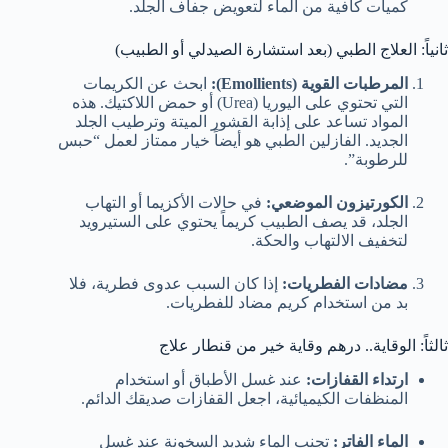
كميات كافية من الماء لتعويض جفاف الجلد.
ثانياً: العلاج الطبي (بعد استشارة الصيدلي أو الطبيب)
المرطبات القوية (Emollients):
ابحث عن الكريمات
التي تحتوي على اليوريا (Urea) أو حمض اللاكتيك. هذه
المواد تساعد على إذابة القشور الميتة وترطيب الجلد
الجديد. الفازلين الطبي هو أيضاً خيار ممتاز لعمل “حبس
للرطوبة”.
الكورتيزون الموضعي:
في حالات الأكزيما أو التهاب
الجلد، قد يصف الطبيب كريماً يحتوي على الستيرويد
لتخفيف الالتهاب والحكة.
مضادات الفطريات:
إذا كان السبب عدوى فطرية، فلا
بد من استخدام كريم مضاد للفطريات.
ثالثاً: الوقاية.. درهم وقاية خير من قنطار علاج
ارتداء القفازات:
عند غسل الأطباق أو استخدام
المنظفات الكيميائية، اجعل القفازات صديقك الدائم.
الماء الفاتر:
تجنب الماء شديد السخونة عند غسل