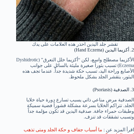
تقشر جلد اليدين احذر هذه العلامات على يدك
2. أكزيما اليدين (Hand Eczema)
الأكزيما مصطلح واسع، لكن “أكزيما خلل التعرق” (Dyshidrotic
Eczema) تسبب بثوراً صغيرة مليئة بالسائل على جوانب
الأصابع وراحة اليد، تسبب حكة شديدة جداً. عندما تجف هذه
البثور، يتقشر الجلد بشكل ملحوظ.
3. الصدفية (Psoriasis)
الصدفية مرض مناعي ذاتي يسبب تسارع دورة حياة خلايا
الجلد. تتراكم الخلايا بسرعة مشكلة قشوراً فضية سميكة
وطبقات حمراء جافة. صدفية اليدين قد تكون مؤلمة جداً
وتسبب تشققات قد تنزف.
اقرأ المزيد عن :
ما أسباب جفاف و حكة الجلد ومتى تذهب