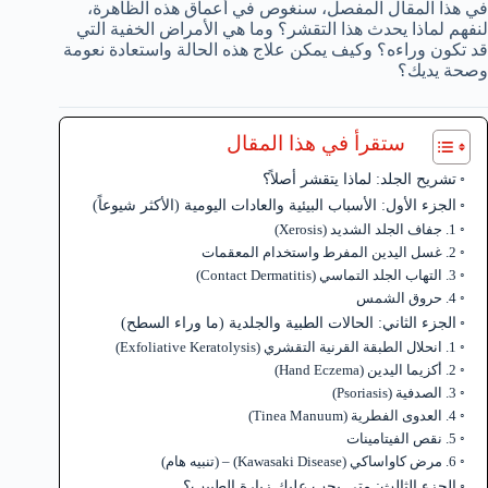
في هذا المقال المفصل، سنغوص في أعماق هذه الظاهرة،
لنفهم لماذا يحدث هذا التقشر؟ وما هي الأمراض الخفية التي
قد تكون وراءه؟ وكيف يمكن علاج هذه الحالة واستعادة نعومة
وصحة يديك؟
ستقرأ في هذا المقال
تشريح الجلد: لماذا يتقشر أصلاً؟
الجزء الأول: الأسباب البيئية والعادات اليومية (الأكثر شيوعاً)
1. جفاف الجلد الشديد (Xerosis)
2. غسل اليدين المفرط واستخدام المعقمات
3. التهاب الجلد التماسي (Contact Dermatitis)
4. حروق الشمس
الجزء الثاني: الحالات الطبية والجلدية (ما وراء السطح)
1. انحلال الطبقة القرنية التقشري (Exfoliative Keratolysis)
2. أكزيما اليدين (Hand Eczema)
3. الصدفية (Psoriasis)
4. العدوى الفطرية (Tinea Manuum)
5. نقص الفيتامينات
6. مرض كاواساكي (Kawasaki Disease) – (تنبيه هام)
الجزء الثالث: متى يجب عليك زيارة الطبيب؟