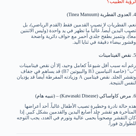
لرؤية الطبيب؟
4. العدوى الفطرية (Tinea Manuum)
نعم، الفطريات لا تصيب القدمين فقط (القدم الرياضي)، بل
تصيب اليدين أيضاً. غالباً ما تظهر في يد واحدة (وليس الاثنتين
معاً)، وتتميز بطفح جلدي أحمر مع حواف دائرية واضحة
وقشور بيضاء دقيقة في ثنايا اليد.
5. نقص الفيتامينات
رغم أنه سبب أقل شيوعاً كعامل وحيد، إلا أن نقص فيتامينات
“ب” (خاصة النياسين B3 والبيوتين B7) قد يساهم في جفاف
وتقشر الجلد. نقص فيتامين A وزيادته المفرطة أيضاً قد يؤديان
لنفس النتيجة.
6. مرض كاواساكي (Kawasaki Disease) – (تنبيه هام)
هذه حالة نادرة وخطيرة تصيب الأطفال غالباً. أحد أعراضها
المتأخرة هو تقشر جلد أصابع اليدين والقدمين بشكل كبير. إذا
كان التقشر مصحوباً بحمى عالية وتورم في الغدد، يجب التوجه
للطوارئ فوراً.