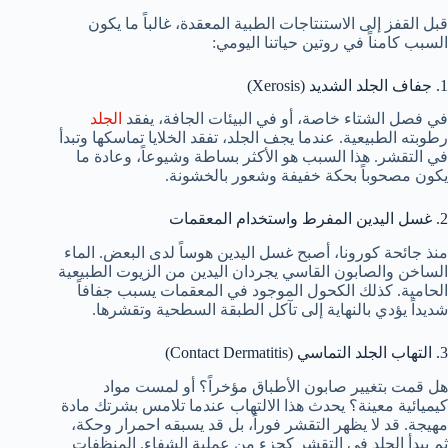
قبل القفز إلى الاستنتاجات الطبية المعقدة، غالباً ما يكون
السبب كامناً في روتين حياتنا اليومي:
1. جفاف الجلد الشديد (Xerosis)
في فصل الشتاء خاصة، أو في البيئات الجافة، يفقد
الجلد
رطوبته الطبيعية. عندما يجف الجلد، تفقد الخلايا تماسكها وتبدأ
في التقشر. هذا السبب هو الأكثر بساطة وشيوعاً، وعادة ما
يكون مصحوباً بحكة خفيفة وشعور بالخشونة.
2. غسل اليدين المفرط واستخدام المعقمات
منذ جائحة كورونا، أصبح غسل اليدين هوساً لدى البعض. الماء
الساخن والصابون القاسي يجردان اليدين من الزيوت الطبيعية
الحامية. كذلك الكحول الموجود في المعقمات يسبب جفافاً
شديداً يؤدي بالنهاية إلى تآكل الطبقة السطحية وتقشرها.
3. التهاب الجلد التماسي (Contact Dermatitis)
هل قمت بتغيير صابون الأطباق مؤخراً؟ أو لمست مواد
كيميائية معينة؟ يحدث هذا الالتهاب عندما تلامس بشرتك مادة
مهيجة. قد لا يظهر التقشر فوراً، بل قد يسبقه احمرار وحكة،
ثم يبدأ الجلد في التقشر كجزء من عملية الشفاء. المنظفات