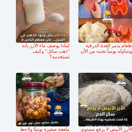
طعام يدمر الغدة الدرقية
لماذا يوصف ماء الأرز بأنه
وتتناوله يومياً تجنبه من الأن
“ذهب سائل” وكيف
تستخدمه؟
الأرز الأبيض لا يرفع مستوى
ملعقة صغيرة يوميًا ولاحظ