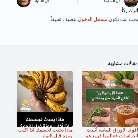
ال
السابقة
ال
التالية
اترك ردّاً
يجب أنت تكون
مسجل الدخول
لتضيف تعليقاً.
مقالات مشابهة
أقوى الأوراق النباتية أثبتت
ماذا يحدث لجسمك اذا اكلت
الدراسات فعاليتها في دعم
موزة قبل النوم