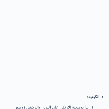
الكيفية:
ابدأ بوضعية الارتكاز على اليدين والركبتين (وضع