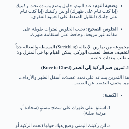
وضعية النوم:
عند النوم، حاول وضع وسادة تحت ركبتيك
(إذا كنت تنام على ظهرك) أو بين ركبتيك (إذا كنت تنام
على جانبك) لتقليل الضغط على العمود الفقري.
الجلوس الصحيح:
تجنب الجلوس لفترات طويلة على
مقاعد غير مريحة، وحافظ على استقامة ظهرك.
مجموعة من تمارين الإطالة (Stretching) البسيطة والفعالة جداً
لتخفيف ضغط العصب الوركي. يمكن القيام بها في المنزل ولا
تتطلب معدات خاصة.
1. تمرين ضم الركبة إلى الصدر (Knee to Chest)
هذا التمرين يساعد على تمدد عضلات أسفل الظهر والأرداف،
مما يخفف الضغط عن العصب.
الكيفية:
استلقِ على ظهرك على سطح مستوٍ (سجادة أو
مرتبة صلبة).
اثنِ ركبتك اليمنى وضع يديك حولها (تحت الركبة أو