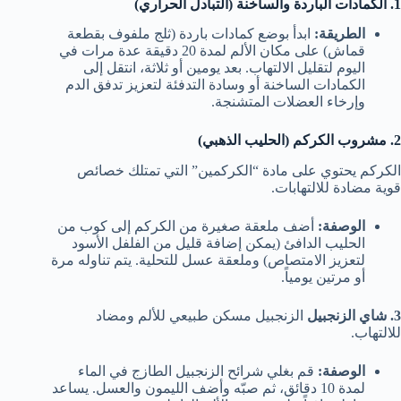
1. الكمادات الباردة والساخنة (التبادل الحراري)
الطريقة:
ابدأ بوضع كمادات باردة (ثلج ملفوف بقطعة
قماش) على مكان الألم لمدة 20 دقيقة عدة مرات في
اليوم لتقليل الالتهاب. بعد يومين أو ثلاثة، انتقل إلى
الكمادات الساخنة أو وسادة التدفئة لتعزيز تدفق الدم
وإرخاء العضلات المتشنجة.
2. مشروب الكركم (الحليب الذهبي)
الكركم يحتوي على مادة “الكركمين” التي تمتلك خصائص
قوية مضادة للالتهابات.
الوصفة:
أضف ملعقة صغيرة من الكركم إلى كوب من
الحليب الدافئ (يمكن إضافة قليل من الفلفل الأسود
لتعزيز الامتصاص) وملعقة عسل للتحلية. يتم تناوله مرة
أو مرتين يومياً.
3. شاي الزنجبيل
الزنجبيل مسكن طبيعي للألم ومضاد
للالتهاب.
الوصفة:
قم بغلي شرائح الزنجبيل الطازج في الماء
لمدة 10 دقائق، ثم صبّه وأضف الليمون والعسل. يساعد