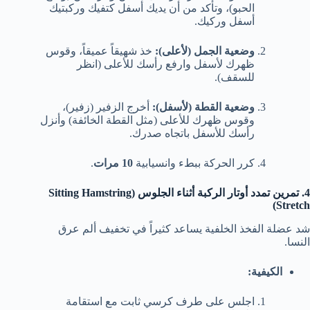
الحبو)، وتأكد من أن يديك أسفل كتفيك وركبتيك
أسفل وركيك.
وضعية الجمل (لأعلى):
خذ شهيقاً عميقاً، وقوس
ظهرك لأسفل وارفع رأسك للأعلى (انظر
للسقف).
وضعية القطة (لأسفل):
أخرج الزفير (زفير)،
وقوس ظهرك للأعلى (مثل القطة الخائفة) وأنزل
رأسك للأسفل باتجاه صدرك.
كرر الحركة ببطء وانسيابية
10 مرات
.
4. تمرين تمدد أوتار الركبة أثناء الجلوس (Sitting Hamstring
Stretch)
شد عضلة الفخذ الخلفية يساعد كثيراً في تخفيف ألم عرق
النسا.
الكيفية:
اجلس على طرف كرسي ثابت مع استقامة