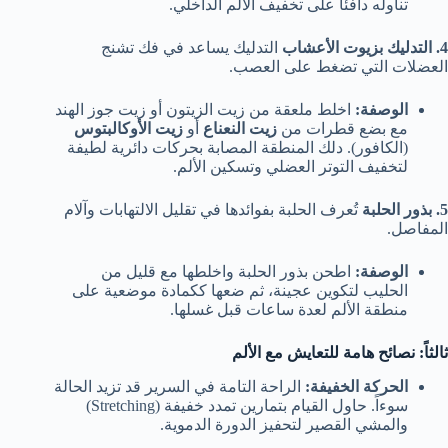
تناوله دافئاً على تخفيف الألم الداخلي.
4. التدليك بزيوت الأعشاب
التدليك يساعد في فك تشنج
العضلات التي تضغط على العصب.
الوصفة:
اخلط ملعقة من زيت الزيتون أو زيت جوز الهند
مع بضع قطرات من
زيت النعناع
أو
زيت الأوكالبتوس
(الكافور). دلك المنطقة المصابة بحركات دائرية لطيفة
لتخفيف التوتر العضلي وتسكين الألم.
5. بذور الحلبة
تُعرف الحلبة بفوائدها في تقليل الالتهابات وآلام
المفاصل.
الوصفة:
اطحن بذور الحلبة واخلطها مع قليل من
الحليب لتكوين عجينة، ثم ضعها ككمادة موضعية على
منطقة الألم لعدة ساعات قبل غسلها.
ثالثاً: نصائح هامة للتعايش مع الألم
الحركة الخفيفة:
الراحة التامة في السرير قد تزيد الحالة
سوءاً. حاول القيام بتمارين تمدد خفيفة (Stretching)
والمشي القصير لتحفيز الدورة الدموية.