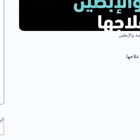
بة والإبطين
علاجها
ال