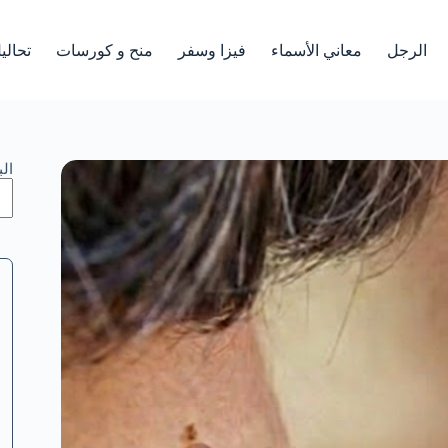
الرجل
معاني الأسماء
فيزا وسفر
منح و كورسات
تحالي
ال