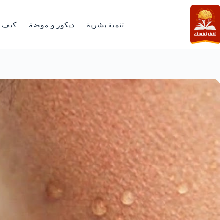
لتجاوز
لى
لمحتوى
تنمية بشرية
ديكور و موضة
كيف