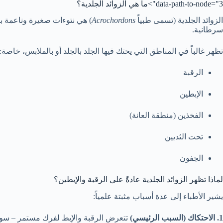
data-path-to-node="3">ما هي الزوائد الجلدية؟
الزوائد الجلدية (تسمى طبياً
Acrochordons
)
هي نتوءات صغيرة وناعمة بلو
سرطانية.
تظهر غالباً في المناطق التي يحتك فيها الجلد بالجلد أو بالملابس، خاصة:
الرقبة
الإبطين
الفخذين (منطقة العانة)
تحت الثديين
الجفون
لماذا تظهر الزوائد الجلدية عادةً على الرقبة والإبطين؟
يشير الأطباء إلى عدة أسباب مثبتة علمياً:
1. الاحتكاك (السبب الرئيسي)
تتعرض الرقبة والإبط لفرك مستمر – سواء 