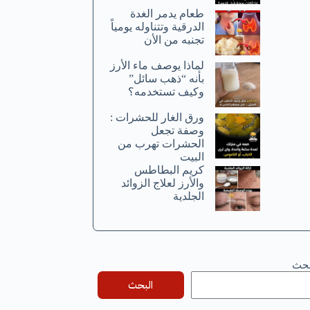
طعام يدمر الغدة
الدرقية وتتناوله يومياً
تجنبه من الأن
لماذا يوصف ماء الأرز
بأنه “ذهب سائل”
وكيف تستخدمه؟
ورق الغار للحشرات :
وصفة تجعل
الحشرات تهرب من
البيت
كريم البطاطس
والأرز لعلاج الزوائد
الجلدية
بحث
البحث