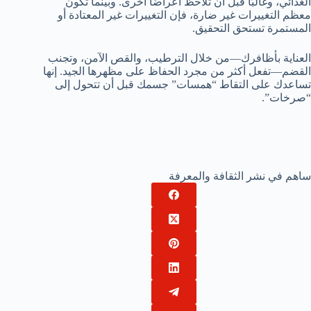
الغذائي، وغالبًا قبل أن تلاحظ أعراضًا أخرى. وبينما تكون
معظم التغييرات غير ضارة، فإن التغييرات غير المعتادة أو
المستمرة تستحق التحقيق.
العناية بأظافرك—من خلال الترطيب، والقص الآمن، وتجنب
القضم—تفعل أكثر من مجرد الحفاظ على مظهرها الجيد. إنها
تساعدك على التقاط “همسات” جسمك قبل أن تتحول إلى
“صرخات”.
ساهم في نشر الثقافة والمعرفة