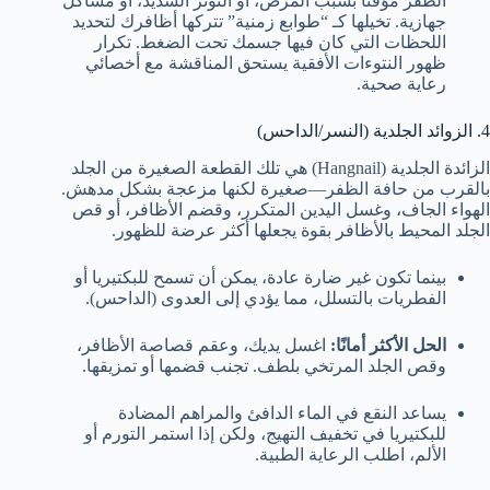
الظفر مؤقتًا بسبب المرض، أو التوتر الشديد، أو مشاكل
جهازية. تخيلها كـ “طوابع زمنية” تتركها أظافرك لتحديد
اللحظات التي كان فيها جسمك تحت الضغط. تكرار
ظهور النتوءات الأفقية يستحق المناقشة مع أخصائي
رعاية صحية.
4. الزوائد الجلدية (النسر/الداحس)
الزائدة الجلدية (Hangnail) هي تلك القطعة الصغيرة من الجلد
بالقرب من حافة الظفر—صغيرة لكنها مزعجة بشكل مدهش.
الهواء الجاف، وغسل اليدين المتكرر، وقضم الأظافر، أو قص
الجلد المحيط بالأظافر بقوة يجعلها أكثر عرضة للظهور.
بينما تكون غير ضارة عادة، يمكن أن تسمح للبكتيريا أو
الفطريات بالتسلل، مما يؤدي إلى العدوى (الداحس).
الحل الأكثر أمانًا:
اغسل يديك، وعقم قصاصة الأظافر،
وقص الجلد المرتخي بلطف. تجنب قضمها أو تمزيقها.
يساعد النقع في الماء الدافئ والمراهم المضادة
للبكتيريا في تخفيف التهيج، ولكن إذا استمر التورم أو
الألم، اطلب الرعاية الطبية.