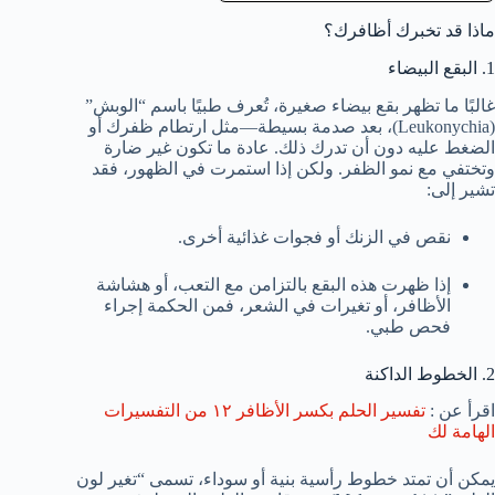
ماذا قد تخبرك أظافرك؟
1. البقع البيضاء
غالبًا ما تظهر بقع بيضاء صغيرة، تُعرف طبيًا باسم “الوبش”
(Leukonychia)، بعد صدمة بسيطة—مثل ارتطام ظفرك أو
الضغط عليه دون أن تدرك ذلك. عادة ما تكون غير ضارة
وتختفي مع نمو الظفر. ولكن إذا استمرت في الظهور، فقد
تشير إلى:
نقص في الزنك أو فجوات غذائية أخرى.
إذا ظهرت هذه البقع بالتزامن مع التعب، أو هشاشة
الأظافر، أو تغيرات في الشعر، فمن الحكمة إجراء
فحص طبي.
2. الخطوط الداكنة
اقرأ عن :
تفسير الحلم بكسر الأظافر ١٢ من التفسيرات
الهامة لك
يمكن أن تمتد خطوط رأسية بنية أو سوداء، تسمى “تغير لون