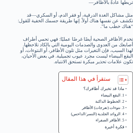
تربطها عادةً بالأظافر—
مثل مشاكل الغدة الدرقية، أو فقر الدم، أو السكري—قد
تكشف عن نفسها هناك أولاً. إنها طريقة جسمك الخفية للقول:
“هناك خطب ما”.
تخدم الأظافر الصحية أيضًا غرضًا عمليًا: فهي تحمي أطراف
أصابعك من العدوى والصدمات اليومية التي بالكاد تلاحظها.
لهذا السبب، فإن التغيرات مثل تلون الأظافر، أو النتوءات، أو
البقع البيضاء ليست مجرد عيوب تجميلية. في بعض الأحيان،
تكون علامات تحذير مبكرة تستحق الانتباه.
ستقرأ في هذا المقال
ماذا قد تخبرك أظافرك؟
1. البقع البيضاء
2. الخطوط الداكنة
3. نتوءات (تعرجات) الأظافر
4. الزوائد الجلدية (النسر/الداحس)
5. الأظافر الصفراء
فكرة أخيرة