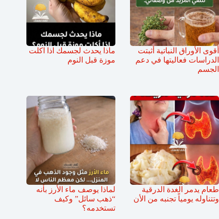
أقوى الأوراق النباتية أثبتت
ماذا يحدث لجسمك اذا اكلت
الدراسات فعاليتها في دعم
موزة قبل النوم
الجسم
طعام يدمر الغدة الدرقية
لماذا يوصف ماء الأرز بأنه
وتتناوله يومياً تجنبه من الأن
“ذهب سائل” وكيف
تستخدمه؟