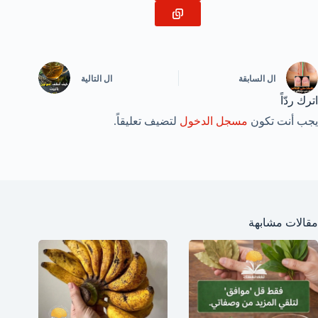
ال
السابقة
ال
التالية
اترك ردّاً
يجب أنت تكون
مسجل الدخول
لتضيف تعليقاً.
مقالات مشابهة