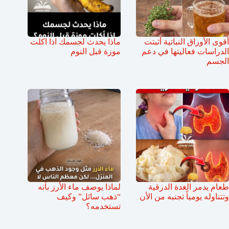
أقوى الأوراق النباتية أثبتت
ماذا يحدث لجسمك اذا اكلت
الدراسات فعاليتها في دعم
موزة قبل النوم
الجسم
طعام يدمر الغدة الدرقية
لماذا يوصف ماء الأرز بأنه
وتتناوله يومياً تجنبه من الأن
“ذهب سائل” وكيف
تستخدمه؟