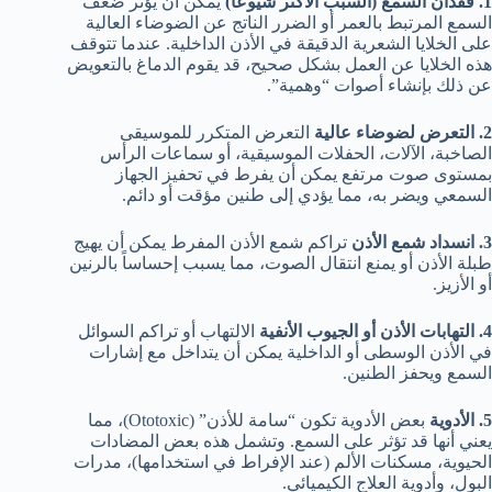
1. فقدان السمع (السبب الأكثر شيوعاً)
يمكن أن يؤثر ضعف
السمع المرتبط بالعمر أو الضرر الناتج عن الضوضاء العالية
على الخلايا الشعرية الدقيقة في الأذن الداخلية. عندما تتوقف
هذه الخلايا عن العمل بشكل صحيح، قد يقوم الدماغ بالتعويض
عن ذلك بإنشاء أصوات “وهمية”.
2. التعرض لضوضاء عالية
التعرض المتكرر للموسيقى
الصاخبة، الآلات، الحفلات الموسيقية، أو سماعات الرأس
بمستوى صوت مرتفع يمكن أن يفرط في تحفيز الجهاز
السمعي ويضر به، مما يؤدي إلى طنين مؤقت أو دائم.
3. انسداد شمع الأذن
تراكم شمع الأذن المفرط يمكن أن يهيج
طبلة الأذن أو يمنع انتقال الصوت، مما يسبب إحساساً بالرنين
أو الأزيز.
4. التهابات الأذن أو الجيوب الأنفية
الالتهاب أو تراكم السوائل
في الأذن الوسطى أو الداخلية يمكن أن يتداخل مع إشارات
السمع ويحفز الطنين.
5. الأدوية
بعض الأدوية تكون “سامة للأذن” (Ototoxic)، مما
يعني أنها قد تؤثر على السمع. وتشمل هذه بعض المضادات
الحيوية، مسكنات الألم (عند الإفراط في استخدامها)، مدرات
البول، وأدوية العلاج الكيميائي.