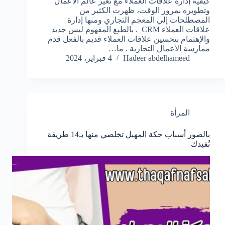
كيفية إدارة علاقات العملاء مع تغير عالم الأعمال
وتطويره بمرور الوقت، ظهرت الكثير من
المصطلحات إلي المعجم التجاري ومنها إدارة
علاقات العملاء CRM . بالطبع المفهوم ليس جديد
والإهتمام بتحسين علاقات العملاء قديم بالفعل قدم
ممارسة الأعمال التجارية . ما…
Hadeer abdelhameed
4 فبراير، 2024
المرأة
بالصور أسباب حكة المهبل تخلصي منها بـ14 طريقة
تُفيدك