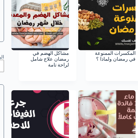
المكسرات الممنوعة
مشاكل الهضم في
ال
في رمضان ولماذا ؟
رمضان علاج شامل
لراحة تامة