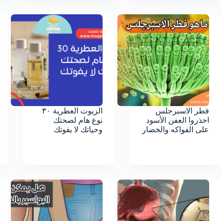
فطر الاسبرجلس
الزيوت العطرية ٣٠
احذروا العفن الأسود
نوع هام لصحتك
على الفواكه والخضار
وحياتك لا يفوتك