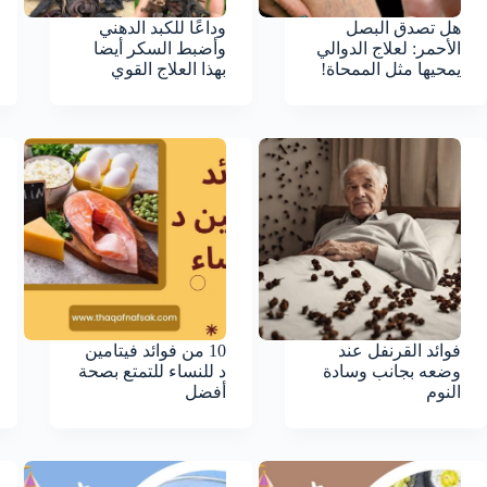
هل تصدق البصل
وداعًا للكبد الدهني
الأحمر: لعلاج الدوالي
وأضبط السكر أيضا
يمحيها مثل الممحاة!
بهذا العلاج القوي
فوائد القرنفل عند
10 من فوائد فيتامين
وضعه بجانب وسادة
د للنساء للتمتع بصحة
النوم
أفضل