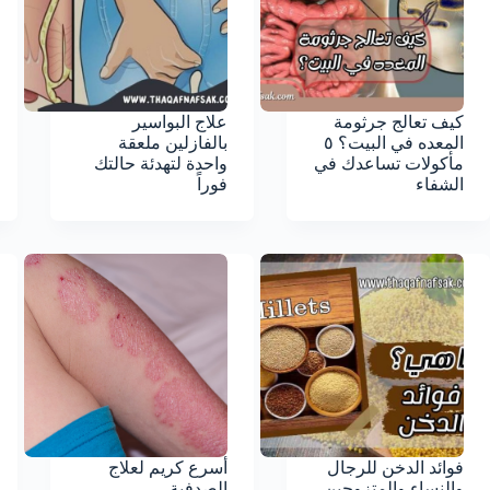
كيف تعالج جرثومة
علاج البواسير
المعده في البيت؟ ٥
بالفازلين ملعقة
مأكولات تساعدك في
واحدة لتهدئة حالتك
الشفاء
فوراً
فوائد الدخن للرجال
أسرع كريم لعلاج
والنساء والمتزوجين
الصدفية