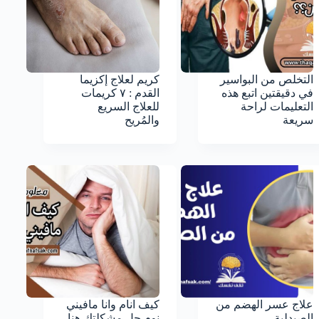
التخلص من البواسير
كريم لعلاج إكزيما
في دقيقتين اتبع هذه
القدم : ٧ كريمات
التعليمات لراحة
للعلاج السريع
سريعة
والمُريح
علاج عسر الهضم من
كيف انام وانا مافيني
الصيدلية
نوم حل مشكلتك هنا