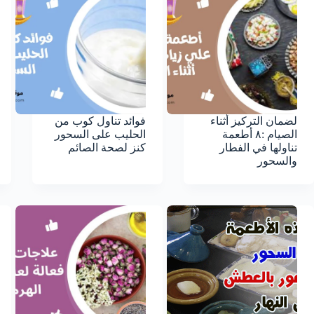
لضمان التركيز أثناء
فوائد تناول كوب من
الصيام :٨ أطعمة
الحليب على السحور
تناولها في الفطار
كنز لصحة الصائم
والسحور