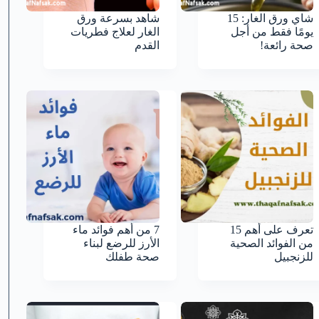
شاي ورق الغار: 15
شاهد بسرعة ورق
يومًا فقط من أجل
الغار لعلاج فطريات
صحة رائعة!
القدم
تعرف على أهم 15
7 من أهم فوائد ماء
من الفوائد الصحية
الأرز للرضع لبناء
للزنجبيل
صحة طفلك