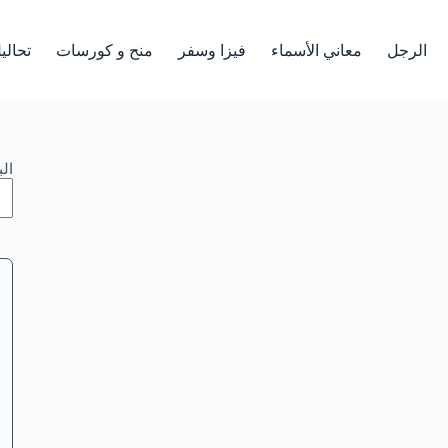
الرجل
معاني الأسماء
فيزا وسفر
منح و كورسات
تحالي
ال