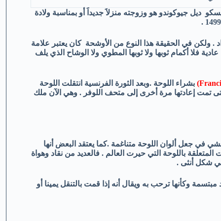
ديل جيوكوندو هو وزوجته منزلاََ جديداََ أو بمناسبة ولادة
 . ولكن في الحقيقة هذا النوع من الأوشحة كان يعتبر علامة
ادية فلا أكمام ثوبها ولا ثوبها المطوي ولا الوشاح الذي يلف
Franci
)
بشراء اللوحة .وبعد الثورة الفرنسية انتقلت اللوحة
تى تمت إعادتها مرة أخرى إلى متحف اللوفر . وهي الآن ملك
شي في جعل ألوان اللوحة متناغمة .كما يعتقد البعض أنها
المتعلقة باللوحة التي حيرت العالم . فالعديد من نقاد وهواة
ي شكل أنثى .
بتسمة وكأنها ترحب به ويقال أنه إذا قمت بالتنقل يمينا أو