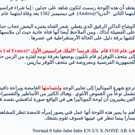
يعتقد أن هذه اللوحة رسمت لتكون شاهد على حدثين : إما شراء فرانسيسكو 
ابنهما الثاني “آندريا”(
Andrea
) في ديسيمبر 1502 بعد وفاة ابنتهما عام 1499 .
الوشاح الداكن الرقيق الذي يغطي شعر الفتاه يعتبره البعض حجاب حداد
على الفضيلة آنذاك . ومن الملاحظ أيضا أنها فتاة عادية حيث أن ملابسها ع
كتفيها برقة دليل على الحالة الأرستقراطية في عصرها .
في عام 1516 قام ملك فرنسا “الملك فرانسيس الأول “(
s I of France
إلى متحف اللوفرثم قام نابليون بوضعها بغرفة نومه لفتره من الزمن ح
للجمهورية الفرنسية ومعروضة في متحف اللوفر بباريس .
ترجع شهرة الموناليزا إلى تعابير الوجه
وابتسامتها
الغامضة وبراعة دافين
تشمل نوعاً من الغموض الأنثوي . وهناك الكثير من الأساطير والتفسيرات 
الفن يشيرون أن لوحة الموناليزا هي في الواقع صورة لدافنشي نفسه ف
أهم ما يميز هذه اللوحة أنها عمل فني يصور إمرأه غامضة تنظر للمشاهد م
يسارا بينما تنظر في عينيها فسوف تقوم بتتبعك.
Normal
0
false
false
false
EN-US
X-NONE
AR-SA