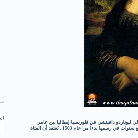
ال
لي ليوناردو دافينشي في فلورنسيا-إيطاليا بين عامي
1503و1506 حيث أن معظم مؤرخي الفن اتفقوا أن دافنشي استغرق أربع سنوات في رسمها بدءاً من عام 1503 . يُعتقد أن الفتاة