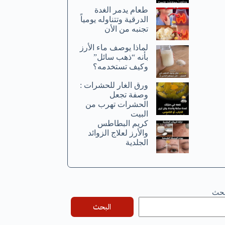
طعام يدمر الغدة
الدرقية وتتناوله يومياً
تجنبه من الأن
لماذا يوصف ماء الأرز
بأنه “ذهب سائل”
وكيف تستخدمه؟
ورق الغار للحشرات :
وصفة تجعل
الحشرات تهرب من
البيت
كريم البطاطس
والأرز لعلاج الزوائد
الجلدية
بحث
البحث