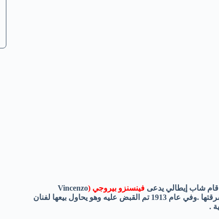
فينسنزو بيروجي (
Vincenzo
) – والذي انتقل إلى باريس عام 1908 و عمل بمتحف اللوفر- بسرقتها .وفي عام 1913 تم القبض عليه وهو يحاول بيعها لفنان