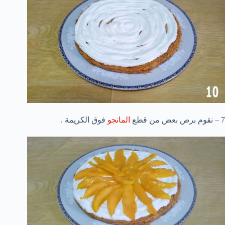
7 – نقوم برص بعض من قطع
المانجو
فوق الكريمة .