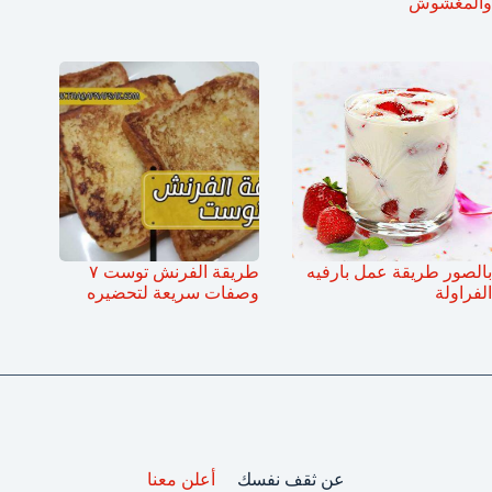
والمغشوش
بالصور طريقة عمل بارفيه
طريقة الفرنش توست ٧
الفراولة
وصفات سريعة لتحضيره
عن ثقف نفسك
أعلن معنا