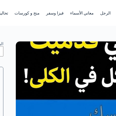
الرجل
معاني الأسماء
فيزا وسفر
منح و كورسات
تحالي
ال