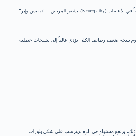
الفشل الكلوي المزمن يؤدي لتراكم السموم في الدم، مما قد يسبب تلفاً في الأعصاب (Neuropathy). يشعر المريض بـ “دبابيس وإبر”
سيوم نتيجة ضعف وظائف الكلى يؤدي غالباً إلى تشنجات عضلية
يوريك (Uric Acid). عندما تفشل في ذلك، يرتفع مستواه في الدم ويترسب على شكل بلورات