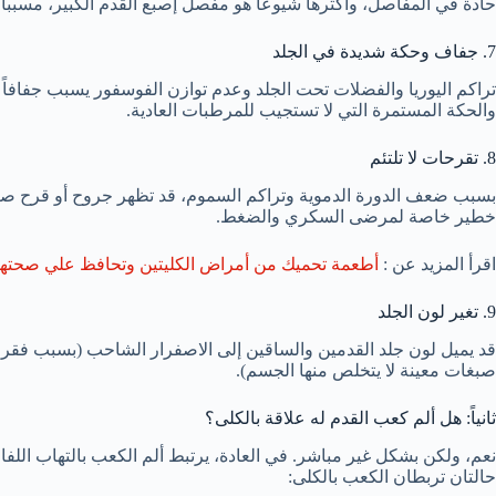
حادة في المفاصل، وأكثرها شيوعاً هو مفصل إصبع القدم الكبير، مسبباً ألماً
7. جفاف وحكة شديدة في الجلد
تراكم اليوريا والفضلات تحت الجلد وعدم توازن الفوسفور يسبب جفافاً
والحكة المستمرة التي لا تستجيب للمرطبات العادية.
8. تقرحات لا تلتئم
بسبب ضعف الدورة الدموية وتراكم السموم، قد تظهر جروح أو قرح صغيرة
خطير خاصة لمرضى السكري والضغط.
اقرأ المزيد عن :
أطعمة تحميك من أمراض الكليتين وتحافظ علي صحتهم
9. تغير لون الجلد
قد يميل لون جلد القدمين والساقين إلى الاصفرار الشاحب (بسبب فقر 
صبغات معينة لا يتخلص منها الجسم).
ثانياً: هل ألم كعب القدم له علاقة بالكلى؟
حالتان تربطان الكعب بالكلى: