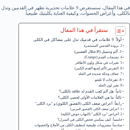
في هذا المقال، سنستعرض 9 علامات تحذيرية تظهر 
بالكلى، وأعراض الحصوات، وكيفية العناية بكليتيك طبيعياً.
ستقرأ في هذا المقال
أولاً: 9 علامات في قدميك تدل على مشاكل في الكلى
2. برودة القدمين المستمرة
3. ألم وتنميل (الاعتلال العصبي)
4. تشنجات القدم (Cramps)
5. تغيرات في شكل ولون الأظافر
6. النقرس (ألم إصبع القدم الكبير)
7. جفاف وحكة شديدة في الجلد
8. تقرحات لا تلتئم
9. تغير لون الجلد
ثانياً: هل ألم كعب القدم له علاقة بالكلى؟
ثالثاً: ما هي العلامات الأولى لحصى الكلى؟
رابعاً: أعراض ضعف الكلى (القصور الكلوي) و “برد الكلى”
1. أعراض ضعف الكلى (القصور المزمن)
2. أعراض “برد الكلى” (التهاب حوض الكلية)
خامساً: كيف يمكنني فحص الكلى في المنزل؟
سادساً: مشروبات طبيعية لتنظيف الكلى من الأملاح والحصوات