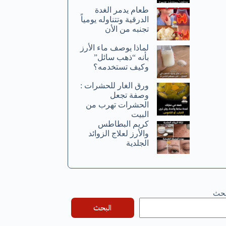
طعام يدمر الغدة
الدرقية وتتناوله يومياً
تجنبه من الأن
لماذا يوصف ماء الأرز
بأنه “ذهب سائل”
وكيف تستخدمه؟
ورق الغار للحشرات :
وصفة تجعل
الحشرات تهرب من
البيت
كريم البطاطس
والأرز لعلاج الزوائد
الجلدية
بحث
البحث