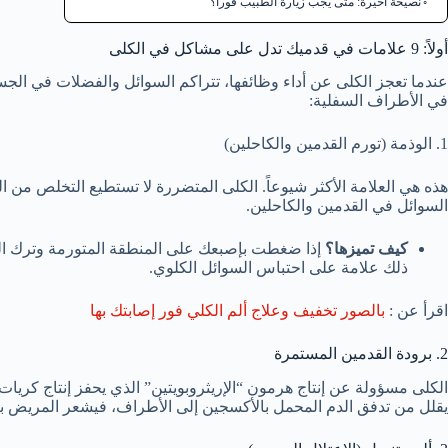
نصيحة أخيرة: متى يجب زيارة الطبيب فوراً؟
أولاً: 9 علامات في قدميك تدل على مشاكل في الكلى
عندما تعجز الكلى عن أداء وظائفها، تتراكم السوائل والفضلات في الجسم
في الأطراف السفلية:
1. الوذمة (تورم القدمين والكاحلين)
هذه هي العلامة الأكثر شيوعاً. الكلى المتضررة لا تستطيع التخلص من الص
السوائل في القدمين والكاحلين.
كيف تميزها؟
ذلك علامة على احتباس السوائل الكلوي.
اقرأ عن :
بالصور تخفيف وعلاج ألم الكلي فور إصابتك بها
2. برودة القدمين المستمرة
الكلى مسؤولة عن إنتاج هرمون “الإريثروبويتين” الذي يحفز إنتاج كريات ا
يقلل من تدفق الدم المحمل بالأكسجين إلى الأطراف، فيشعر المريض بب