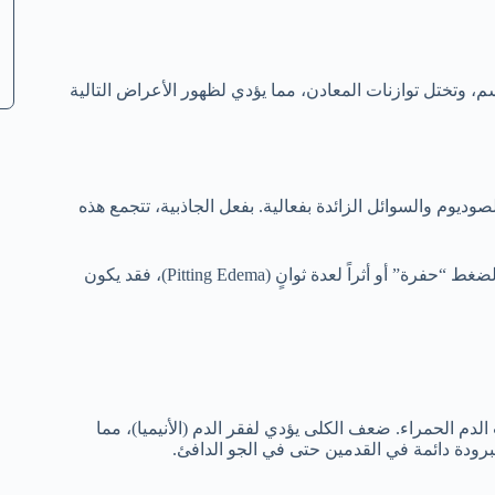
، وتختل توازنات المعادن، مما يؤدي لظهور الأعراض التالية
وديوم والسوائل الزائدة بفعالية. بفعل الجاذبية، تتجمع هذه
إذا ضغطت بإصبعك على المنطقة المتورمة وترك الضغط “حفرة” أو أثراً لعدة ثوانٍ (Pitting Edema)، فقد يكون
لدم الحمراء. ضعف الكلى يؤدي لفقر الدم (الأنيميا)، مما
رودة دائمة في القدمين حتى في الجو الدافئ.