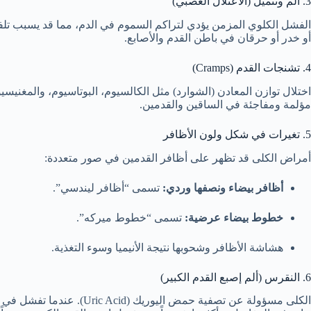
3. ألم وتنميل (الاعتلال العصبي)
أو خدر أو حرقان في باطن القدم والأصابع.
4. تشنجات القدم (Cramps)
اختلال توازن المعادن (الشوارد) مثل الكالسيوم، البوتاسيوم، والمغني
مؤلمة ومفاجئة في الساقين والقدمين.
5. تغيرات في شكل ولون الأظافر
أمراض الكلى قد تظهر على أظافر القدمين في صور متعددة:
أظافر بيضاء ونصفها وردي:
تسمى “أظافر ليندسي”.
خطوط بيضاء عرضية:
تسمى “خطوط ميركه”.
هشاشة الأظافر وشحوبها نتيجة الأنيميا وسوء التغذية.
6. النقرس (ألم إصبع القدم الكبير)
الكلى مسؤولة عن تصفية حمض ال