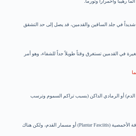
 رهيباً واحمراراً وتورماً.
 شديداً في جلد الساقين والقدمين، قد يصل إلى حد التشقق
 في القدمين تستغرق وقتاً طويلاً جداً للشفاء، وهو أمر
ا
الدم) أو الرمادي الداكن (بسبب تراكم السموم وترسب
نعم، ولكن بشكل غير مباشر. في العادة، يرتبط ألم الكعب بالتهاب اللفافة الأخمصية (Plantar Fasciitis) أو مسمار القدم، ولكن هناك