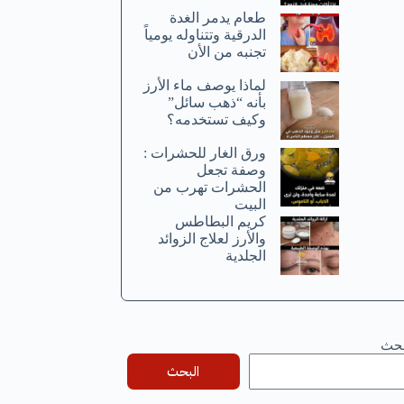
طعام يدمر الغدة
الدرقية وتتناوله يومياً
تجنبه من الأن
لماذا يوصف ماء الأرز
بأنه “ذهب سائل”
وكيف تستخدمه؟
ورق الغار للحشرات :
وصفة تجعل
الحشرات تهرب من
البيت
كريم البطاطس
والأرز لعلاج الزوائد
الجلدية
بحث
البحث