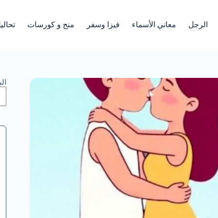
الرجل
معاني الأسماء
فيزا وسفر
منح و كورسات
تحالي
ال