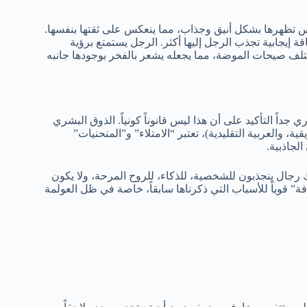
لابس تظهرها بشكل أنيق وجذاب، مما ينعكس على ثقتها بنفسها.
ة إيجابية تجذب الرجل إليها أكثر. الرجل يستمتع برؤية
تلف صيحات الموضة، مما يجعله يشعر بالفخر بوجودها جانبه
داً التأكيد على أن هذا ليس قانوناً كونياً. الذوق البشري
ية، والعربية التقليدية)، تعتبر “الامتلاء” و”المنحنيات”
 رجال ينجذبون للشخصية، للذكاء، للروح المرحة، ولا يكون
” قوياً للأسباب التي ذكرناها سابقاً، خاصة في ظل العولمة