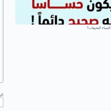
لنساء النحيفات؟
ال