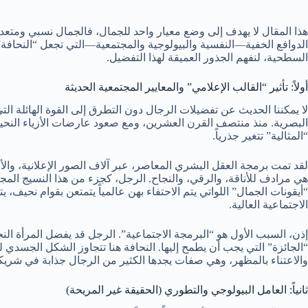
هذا المقال لا يهدف إلى وضع معيار واحد للجمال، فالجمال نسبي ومتعد
الدوافع الخفية—النفسية والبيولوجية والمجتمعية—التي تجعل “النحاف
السطحية، لنفهم الجذور العميقة لهذا التفضيل.
أولاً: تأثير “القالب الإعلامي” والمعايير المجتمعية الحديثة
لا يمكننا الحديث عن تفضيلات الرجال دون التطرق إلى القوة الهائلة الت
البصرية. منذ منتصف القرن العشرين، ومع صعود عارضات الأزياء النحيف
“المثالية” تتغير جذرياً.
لقد تمت برمجة العقل البشري المعاصر، عبر آلاف الصور الإعلانية، والأ
هي مرادف للأناقة، والرقي، والنجاح. الرجل، كجزء من هذا النسيج المجت
“أيقونات الجمال” اللواتي يتم الاحتفاء بهن عالمياً يتمتعن بقوام نحيف
الاجتماعية العالية.
إذن، السبب الأول هو “البرمجة الاجتماعية”. الرجل قد يفضل المرأة ا
“الجائزة” التي يجب أن يطمح إليها. النحافة هنا تتجاوز الشكل الجسدي 
والاعتناء بالمظهر، وهي صفات يجدها الكثير من الرجال جذابة في شريكة
ثانياً: العامل البيولوجي والتطوري (الحقيقة غير المريحة)