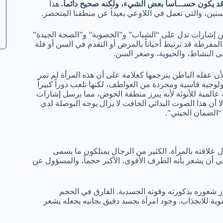
د يكون حسـ.ـاساً بعض الشيء، ولكنه صحيح دائماً.
هذا
 السنين، والتي تعمل في اللاوعي بعيداً عن منطقنا المتحضر.
عن إشارات تدل على “الشباب” و”الخصوبة” و”الصحة الجيدة”
المفرطة قد ترتبط أحياناً بالمرض أو التقدم في السن أو قلة
لى النشاط، والحيوية، وصغر السن.
ن عقله الباطن يترجمها كعلامة على أن هذه المرأة لم تمر
بيولوجية قاسية ومجردة من العواطف، لكنها تلعب دوراً كبيراً
ة عالمية للأنوثة لأنه يبرز منطقة الحوض، مما يرسل إشارات
 أن هذا الصوت البدائي الخافت لا يزال يوجه البوصلة لدى
“الضمان الجيني”.
 علاقته بالمرأة. الكثير من الرجال يمتلكون ما يسمى
طبيعته التقليدية، يرغب في أن يشعر بأنه الطرف الأقوى، الأكبر حجماً، والمسؤول عن
زز شعوره بذكورته وقوته الجسدية. الفارق في الحجم
Sexual Dim) يعد من المحفزات القوية للانجذاب. وجود امرأة بجسد دقيق بجانبه يجعله يشعر