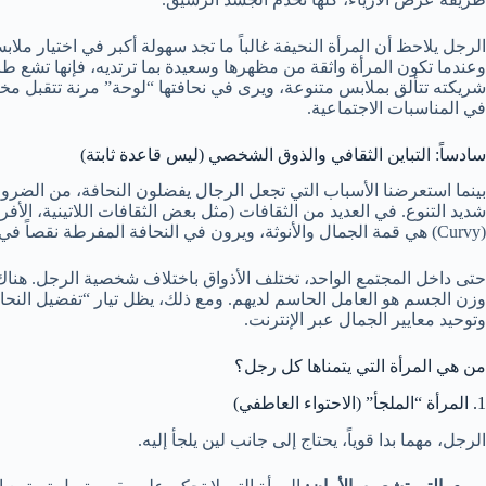
الرجل يلاحظ أن المرأة النحيفة غالباً ما تجد سهولة أكبر في اختيار م
وعندما تكون المرأة واثقة من مظهرها وسعيدة بما ترتديه، فإنها تشع طاق
شريكته تتألق بملابس متنوعة، ويرى في نحافتها “لوحة” مرنة تتقبل مخ
في المناسبات الاجتماعية.
سادساً: التباين الثقافي والذوق الشخصي (ليس قاعدة ثابتة)
بينما استعرضنا الأسباب التي تجعل الرجال يفضلون النحافة، من الضروري ج
شديد التنوع. في العديد من الثقافات (مثل بعض الثقافات اللاتينية، الأفريق
(Curvy) هي قمة الجمال والأنوثة، ويرون في النحافة المفرطة نقصاً في الجاذبية.
حتى داخل المجتمع الواحد، تختلف الأذواق باختلاف شخصية الرجل. هناك
وزن الجسم هو العامل الحاسم لديهم. ومع ذلك، يظل تيار “تفضيل النحافة
وتوحيد معايير الجمال عبر الإنترنت.
من هي المرأة التي يتمناها كل رجل؟
1. المرأة “الملجأ” (الاحتواء العاطفي)
الرجل، مهما بدا قوياً، يحتاج إلى جانب لين يلجأ إليه.