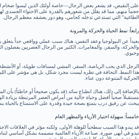
على النقيض، قد يشعر بعض الرجال—خاصة أولئك الذين ليسوا ضخام البن
حجماً منهم، مما قد يقلل من شعورهم بالقدرة على الاحتواء الجسدي لها. 
الطاغية” التي تستدعي تدخله كحامي، وهو دور يعشقه معظم الرجال.
رابعاً: نمط الحياة والحركة والمرونة
والحركة، والسفر، والمغامرات. الكثير من الرجال العصريين يفضلون ال
وحيوي.
الرجل الذي يحب الرياضة، السفر، المشي لمسافات طويلة، أو الأنشطة 
هذا النمط. النحافة في نظره ليست مجرد شكل، بل هي مؤشر على اللياق
الحركية المتنوعة دون عناء.
بالإضافة إلى ذلك، هناك انطباع سائد (قد يكون صحيحاً أو خاطئاً) بأن الم
مستقبلاً صحياً أفضل وحياة خالية من أمراض العصر المرتبطة بزيادة الو
يبحث عن رفيق درب يتمتع بصحة جيدة وقدرة على الاستمتاع بالحياة بن
خامساً: سهولة اختيار الأزياء والمظهر العام
قد يبدو هذا السبب سطحياً للوهلة الأولى، ولكنه مؤثر في العلاقات الاج
تبدو في أبهى صورة. صناعة الأزياء العالمية مصممة بشكل أساسي لتنا
طريقة عرض الأزياء، كلها تخدم الجسد الرشيق.