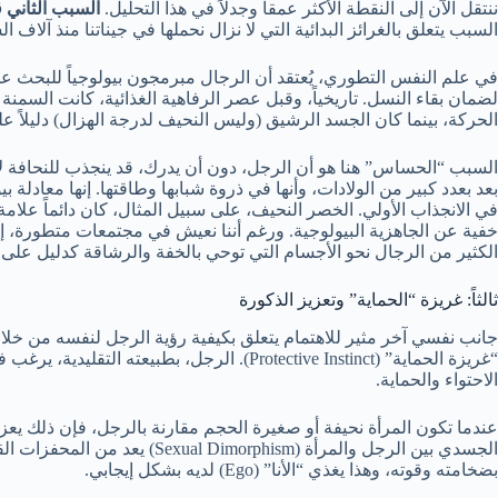
ننتقل الآن إلى النقطة الأكثر عمقاً وجدلاً في هذا التحليل.
السبب الثاني ق
السبب يتعلق بالغرائز البدائية التي لا نزال نحملها في جيناتنا منذ آلاف
في علم النفس التطوري، يُعتقد أن الرجال مبرمجون بيولوجياً للبحث 
لضمان بقاء النسل. تاريخياً، وقبل عصر الرفاهية الغذائية، كانت السمنة 
الحركة، بينما كان الجسد الرشيق (وليس النحيف لدرجة الهزال) دليلاً ع
السبب “الحساس” هنا هو أن الرجل، دون أن يدرك، قد ينجذب للنحافة لأ
بعد بعدد كبير من الولادات، وأنها في ذروة شبابها وطاقتها. إنها معادلة 
في الانجذاب الأولي. الخصر النحيف، على سبيل المثال، كان دائماً علام
خفية عن الجاهزية البيولوجية. ورغم أننا نعيش في مجتمعات متطورة، إلا
الكثير من الرجال نحو الأجسام التي توحي بالخفة والرشاقة كدليل على 
ثالثاً: غريزة “الحماية” وتعزيز الذكورة
جانب نفسي آخر مثير للاهتمام يتعلق بكيفية رؤية الرجل لنفسه من خلال
“غريزة الحماية” (Protective Instinct). الرجل، ب
الاحتواء والحماية.
عندما تكون المرأة نحيفة أو صغيرة الحجم مقارنة بالرجل، فإن ذلك يع
الجسدي بين الرجل والمرأة (orphism
بضخامته وقوته، وهذا يغذي “الأنا” (Ego) لديه بشكل إيجابي.