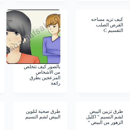
كيف تزيد مساحه
القرص الصلب
التقسيم C
بالصور كيف تتخلص
من الاشخاص
المزعجين بطرق
رائعة
طرق تزيين البيض
طرق صحية لتلوين
لشم النسيم ” اكليل
البيض لشم النسيم
الزهور من البيض “