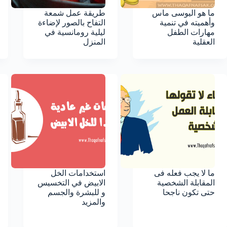
ما هو اليوسى ماس
طريقة عمل شمعة
وأهميته في تنمية
التفاح بالصور لإضاءة
مهارات الطفل
ليلية رومانسية في
العقلية
المنزل
ما لا يجب فعله فى
استخدامات الخل
المقابلة الشخصية
الابيض في التخسيس
حتى تكون ناجحا
و للبشرة والجسم
والمزيد