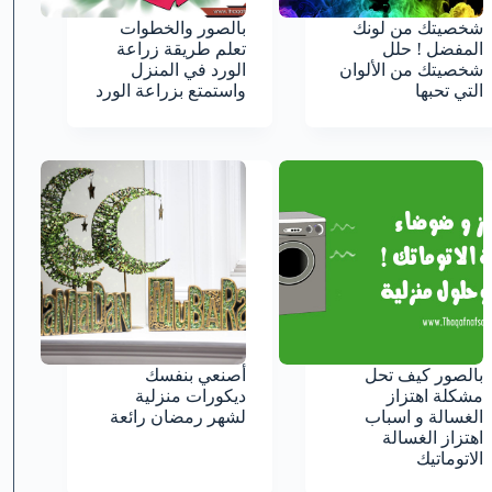
شخصيتك من لونك
بالصور والخطوات
المفضل ! حلل
تعلم طريقة زراعة
شخصيتك من الألوان
الورد في المنزل
التي تحبها
واستمتع بزراعة الورد
بالصور كيف تحل
أصنعي بنفسك
مشكلة اهتزاز
ديكورات منزلية
الغسالة و اسباب
لشهر رمضان رائعة
اهتزاز الغسالة
الاتوماتيك