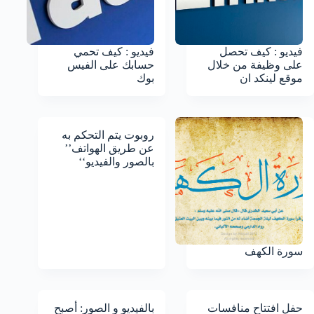
فيديو : كيف تحصل
فيديو : كيف تحمي
على وظيفة من خلال
حسابك على الفيس
موقع لينكد ان
بوك
روبوت يتم التحكم به
عن طريق الهواتف’’
بالصور والفيديو‘‘
سورة الكهف
حفل افتتاح منافسات
بالفيديو و الصور: أصبح