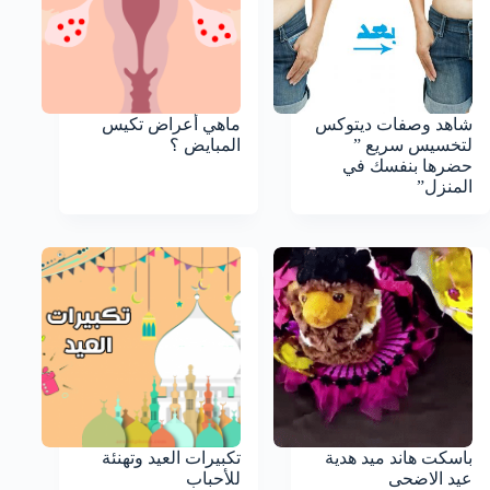
شاهد وصفات ديتوكس
ماهي أعراض تكيس
لتخسيس سريع ”
المبايض ؟
حضرها بنفسك في
المنزل”
باسكت هاند ميد هدية
تكبيرات العيد وتهنئة
عيد الاضحى
للأحباب