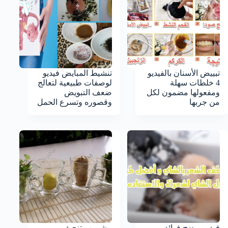
تبييض الأسنان بالفيديو
تنشيط المبايض فيديو
4 خلطات سهلة
لوصفات طبيعية لتعالج
ومفعولها مضمون لكل
ضعف التبويض
من جربها
وقصوره وتسرع الحمل
فيديو يوضح فوائد
مشروب تنحيف