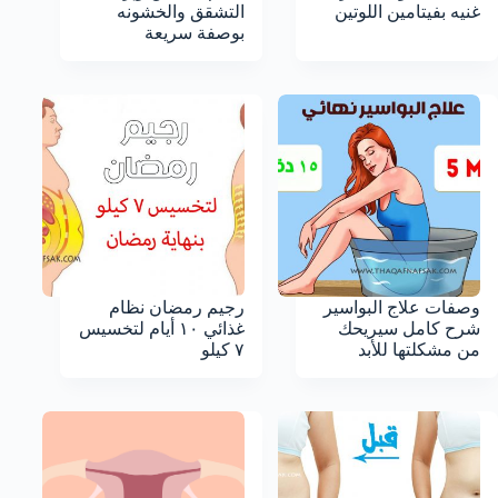
غنيه بفيتامين اللوتين
التشقق والخشونه
بوصفة سريعة
وصفات علاج البواسير
رجيم رمضان نظام
شرح كامل سيريحك
غذائي ١٠ أيام لتخسيس
من مشكلتها للأبد
٧ كيلو