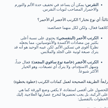
النقرس:
يمكن أن يساعد في تخفيف حدة الألم والتورم
والاحمرار المصاحب لنوبات النقرس.
ثالثاً: أي نوع نختار؟ الكرنب الأخضر أم الأحمر؟
كلاهما فعال، ولكن لكل منهما خصائصه:
الكرنب الأحمر (البنفسجي):
يحتوي على نسبة أعلى
بكثير من مضادات الأكسدة والأنثوسيانين، مما يجعله
نظريًا أقوى في تسكين الألم. لكن عيبه الوحيد هو أنه قد
يترك صبغة لونية على الجلد والملابس.
الكرنب الأخضر (خاصة نوع سافوي المجعد):
فعال جداً،
وسهل الاستخدام، ولا يترك أي تصبغات، وهو الخيار
الأكثر شيوعاً.
رابعاً: الطريقة الصحيحة لعمل كمادات الكرنب (خطوة بخطوة)
للحصول على أقصى استفادة، لا يكفي وضع الورقة كما هي
على الركبة، بل يجب تحضيرها لتخرج عصارتها العلاجية. إليك
الخطوات بالتفصيل: