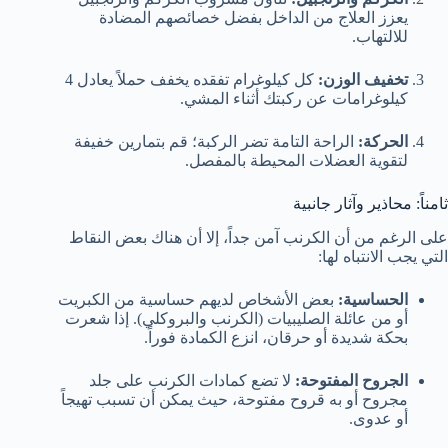
يعزز العلاج من الداخل بفضل خصائصهم المضادة
للالتهاب.
تخفيف الوزن:
كل كيلوغرام تفقده يخفف حملاً يعادل 4
كيلوغرامات عن ركبتك أثناء المشي.
الحركة:
الراحة التامة تضر الركبة؛ قم بتمارين خفيفة
لتقوية العضلات المحيطة بالمفصل.
ثامناً: محاذير وآثار جانبية
على الرغم من أن الكرنب آمن جداً، إلا أن هناك بعض النقاط
التي يجب الانتباه لها:
الحساسية:
بعض الأشخاص لديهم حساسية من الكبريت
أو من عائلة الصليبيات (الكرنب والبروكلي). إذا شعرت
بحكة شديدة أو حرقان، انزع الكمادة فوراً.
الجروح المفتوحة:
لا تضع كمادات الكرنب على جلد
مجروح أو به قروح مفتوحة، حيث يمكن أن تسبب تهيجاً
أو عدوى.