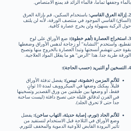
بالماء وجففها تماماً، فالماء الزائد قد يمنع الامتصاص.
2. إزالة العرق القاسي:
باستخدام السكين، قم بإزالة العرق
(الساق) القاسي الموجود في منتصف الورقة، لأنه لن يلتف
حول الركبة بسهولة ولن يخرج عصارة كافية.
3. استخراج العصارة (أهم خطوة):
ضع الأوراق على لوح
تقطيع، واستخدم “النشابة” أو زجاجة لدهس الأوراق وضغطها
بقوة حتى تتهشم أنسجتها وتبدأ العصارة بالخروج منها وتصبح
الورقة طرية جداً. هذا “الرض” هو ما يفعّل المواد العلاجية.
4. التسخين أو التبريد (حسب الحاجة):
للألم المزمن (خشونة، تيبس):
يفضل تدفئة الأوراق
قليلاً. يمكنك وضعها في الميكروويف لمدة 10 ثوانٍ
فقط، أو وضعها بين طبقتين من ورق القصدير وتسخينها
في الفرن لدقائق قليلة حتى تصبح دافئة (ليست ساخنة
جداً حتى لا تحرق الجلد).
للألم الحاد (تورم، إصابة حديثة، التهاب ساخن):
يفضل
وضع الأوراق في الثلاجة قبل الاستخدام لتستفيد من
تأثير البرودة القابض للأوعية الدموية والمخفف للتورم.