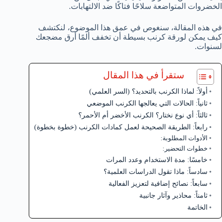
الخضروات المتواضعة سلاحًا فتاكًا ضد الالتهابات.
في هذه المقالة، سنغوص في عمق هذا الموضوع، لنكتشف
كيف يمكن لورقة كرنب بسيطة أن تخفف ألمًا أرق مضجعك
لسنوات.
ستقرأ في هذا المقال
أولاً: لماذا الكرنب بالتحديد؟ (السر العلمي)
ثانياً: الحالات التي يعالجها الكرنب الموضعي
ثالثاً: أي نوع نختار؟ الكرنب الأخضر أم الأحمر؟
رابعاً: الطريقة الصحيحة لعمل كمادات الكرنب (خطوة بخطوة)
الأدوات المطلوبة:
خطوات التحضير:
خامسًا: مدة الاستخدام وعدد المرات
سادساً: ماذا تقول الدراسات العلمية؟
سابعاً: نصائح إضافية لتعزيز الفعالية
ثامناً: محاذير وآثار جانبية
الخاتمة