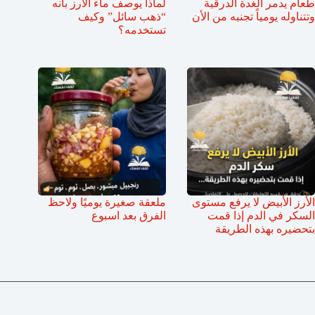
طعام يدمر الغدة الدرقية
لماذا يوصف ماء الأرز بأنه
وتتناوله يومياً تجنبه من الأن
“ذهب سائل” وكيف
تستخدمه؟
الأرز الأبيض لا يرفع مستوى
ملعقة صغيرة يوميًا ولاحظ
السكر في الدم إذا قمت
الفرق بعد اسبوع
بتحضيره بهذه الطريقة