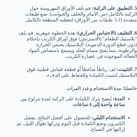
5. التطبيق على الركبة:
قم بلف الأوراق المهروسة حول
الركبة بالكامل (من الأمام والخلف والجوانب). ضع طبقات
متعددة (2-3 طبقات من الأوراق) لتغطية المنطقة بالكامل.
6. التغليف (الاحتباس الحراري):
هذه الخطوة جوهرية. قم بلف
“بلاستيك الطعام” (الاسترتش) فوق أوراق الكرنب بإحكام
(دون قطع الدورة الدموية). البلاستيك يحبس الحرارة
والرطوبة، مما يفتح مسام الجلد ويسمح بامتصاص المواد
الفعالة الموجودة في عصارة الكرنب.
7. التثبيت:
لف رباطاً ضاغطاً أو قطعة قماش قطنية فوق
البلاستيك لتثبيت الكمادة وللحفاظ على الدفء.
خامسًا: مدة الاستخدام وعدد المرات
المدة:
يُنصح بترك الكمادة على الركبة لمدة تتراوح بين
ساعة واحدة إلى 4 ساعات
.
الاستخدام الليلي:
للحصول على أفضل النتائج، يفضل
الكثيرون وضع الكمادة قبل النوم وتركها طوال الليل، ثم
إزالتها في الصباح.