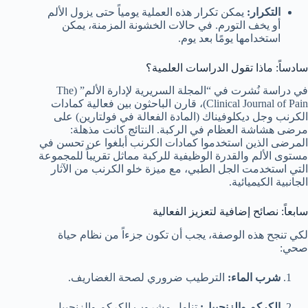
التكرار:
يمكن تكرار هذه العملية يومياً حتى يزول الألم
أو يخف التورم. في حالات الخشونة المزمنة، يمكن
استخدامها يومًا بعد يوم.
سادساً: ماذا تقول الدراسات العلمية؟
في دراسة نُشرت في “المجلة السريرية لإدارة الألم” (The
Clinical Journal of Pain)، قارن الباحثون بين فعالية كمادات
الكرنب وجل ديكلوفيناك (المادة الفعالة في فولتارين) على
مرضى هشاشة العظام في الركبة. النتائج كانت مذهلة:
المرضى الذين استخدموا كمادات الكرنب أبلغوا عن تحسن في
مستوى الألم والقدرة الوظيفية للركبة مماثل تقريباً للمجموعة
التي استخدمت الجل الطبي، مع ميزة خلو الكرنب من الآثار
الجانبية الكيميائية.
سابعاً: نصائح إضافية لتعزيز الفعالية
لكي تنجح هذه الوصفة، يجب أن تكون جزءاً من نظام حياة
صحي:
شرب الماء:
الترطيب ضروري لصحة الغضاريف.
الكركم والزنجبيل:
تناول مشروب الكركم والزنجبيل