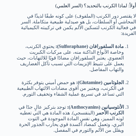
أولاً: لماذا الكرنب بالتحديد؟ (السر العلمي)
لا يقتصر دور الكرنب (الملفوف) على كونه طبقًا لذيذًا في
المحاشي أو السلطات، بل هو صيدلية طبيعية متكاملة. السر
في فعالية الكرنب لتسكين الألم يكمن في تركيبته الكيميائية
الفريدة:
مادة السلفورافان (Sulforaphane):
يحتوي الكرنب،
وخاصة الأنواع الداكنة منه، على مركبات الكبريت
العضوي. يعتبر السلفورافان مضادًا قويًا للالتهابات، حيث
يعمل على تثبيط الإنزيمات التي تسبب تآكل الغضاريف
والتهاب المفاصل.
الجلوتامين (Glutamine):
هو حمض أميني يتوفر بكثرة
في الكرنب، ويعتبر من أقوى مضادات الالتهاب الطبيعية
التي تساعد في تسريع عملية الشفاء وتخفيف التورم.
الأنثوسيانين (Anthocyanins):
توجد بتركيز عالٍ جدًا في
الكرنب الأحمر
(البنفسجي). هذه المادة هي التي تعطيه
لونه المميز، وهي نفس المادة الموجودة في التوت
البري، وتعمل كمضاد أكسدة قوي يحارب الجذور الحرة
ويقلل من الألم والتورم في المفصل.