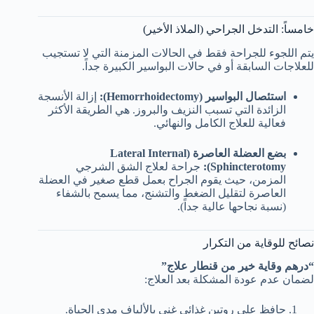
خامساً: التدخل الجراحي (الملاذ الأخير)
يتم اللجوء للجراحة فقط في الحالات المزمنة التي لا تستجيب
للعلاجات السابقة أو في حالات البواسير الكبيرة جداً.
استئصال البواسير (Hemorrhoidectomy):
إزالة الأنسجة
الزائدة التي تسبب النزيف والبروز. هي الطريقة الأكثر
فعالية للعلاج الكامل والنهائي.
بضع العضلة العاصرة (Lateral Internal
Sphincterotomy):
جراحة لعلاج الشق الشرجي
المزمن، حيث يقوم الجراح بعمل قطع صغير في العضلة
العاصرة لتقليل الضغط والتشنج، مما يسمح بالشفاء
(نسبة نجاحها عالية جداً).
نصائح للوقاية من التكرار
“درهم وقاية خير من قنطار علاج”
لضمان عدم عودة المشكلة بعد العلاج:
حافظ على روتين غذائي غني بالألياف مدى الحياة.