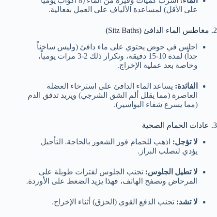
الماء:
اشرب كميات وفيرة من الماء (8 أكواب يومياً
على الأقل) لمساعدة الألياف على العمل بفعالية.
2. مغاطس الماء الدافئ (Sitz Baths)
اجلس في حوض يحتوي على ماء دافئ (وليس ساخناً
جداً) لمدة 10-15 دقيقة، وتكرار ذلك 2-3 مرات يومياً،
وخاصة بعد عملية الإخراج.
الفائدة:
يساعد الماء الدافئ على استرخاء العضلة
العاصرة (مما يقلل ألم الشق الشرجي) ويزيد تدفق الدم
(مما يسرع شفاء البواسير).
3. عادات الحمام الصحية
لا تؤجل:
اذهب للحمام فور الشعور بالحاجة. التأجيل
يؤدي لتصلب البراز.
لا تطيل الجلوس:
تجنب الجلوس لفترات طويلة على
المرحاض وتصفح الهاتف، فهذا يزيد الضغط على الأوردة.
لا تشد:
تجنب الدفع القوي (الحزق) أثناء الإخراج.