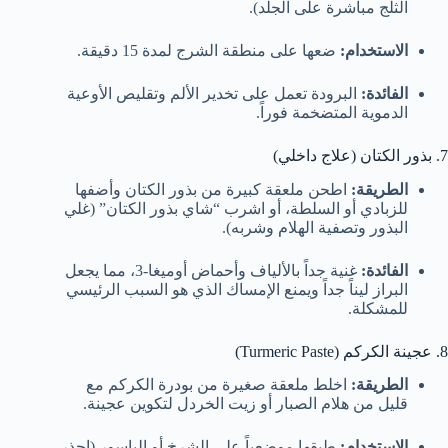
الثلج مباشرة على الجلد).
الاستخدام:
ضعها على منطقة الشرج لمدة 15 دقيقة.
الفائدة:
البرودة تعمل على تخدير الألم وتقليص الأوعية
الدموية المتضخمة فوراً.
7. بذور الكتان (علاج داخلي)
الطريقة:
اطحن ملعقة كبيرة من بذور الكتان وأضفها
للزبادي أو السلطة، أو اشرب “شاي بذور الكتان” (غلي
البذور وتصفية الهلام وشربه).
الفائدة:
غنية جداً بالألياف وأحماض أوميغا-3، مما يجعل
البراز ليناً جداً ويمنع الإمساك الذي هو السبب الرئيسي
للمشكلة.
8. عجينة الكركم (Turmeric Paste)
الطريقة:
اخلط ملعقة صغيرة من بودرة الكركم مع
قليل من هلام الصبار أو زيت الخردل لتكوين عجينة.
الاستخدام:
طبقها موضعياً على الشرخ أو الباسور (احذر