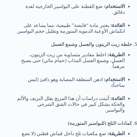
الاستخدام:
ضع القطنة على البواسير الخارجية لعدة
دقائق.
الفائدة:
يعتبر مادة “قابضة” طبيعية، مما يساعد على
انكماش الأوعية الدموية المتورمة وتقليل حجم البواسير.
5. خلطة زيت الزيتون والعسل وشمع العسل
الطريقة:
اخلط مقادير متساوية من زيت الزيتون،
العسل، وشمع العسل المذاب (حمام مائي) حتى يصبح
مرهماً.
الاستخدام:
ادهن المنطقة المصابة وهو دافئ (ليس
ساخناً).
الفائدة:
أثبتت دراسات أن هذا المزيج يقلل النزيف والألم
والحكة بشكل كبير في حالات الشق الشرجي
والبواسير.
6. كمادات الثلج (للبواسير المتورمة)
الطريقة:
ضع مكعبات ثلج داخل قماش قطني (لا تضع