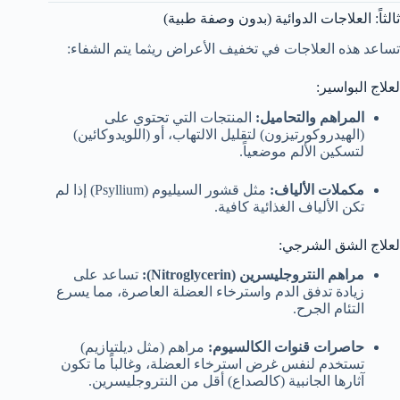
ثالثاً: العلاجات الدوائية (بدون وصفة طبية)
تساعد هذه العلاجات في تخفيف الأعراض ريثما يتم الشفاء:
لعلاج البواسير:
المراهم والتحاميل:
المنتجات التي تحتوي على
(الهيدروكورتيزون) لتقليل الالتهاب، أو (اللويدوكائين)
لتسكين الألم موضعياً.
مكملات الألياف:
مثل قشور السيليوم (Psyllium) إذا لم
تكن الألياف الغذائية كافية.
لعلاج الشق الشرجي:
مراهم النتروجليسرين (Nitroglycerin):
تساعد على
زيادة تدفق الدم واسترخاء العضلة العاصرة، مما يسرع
التئام الجرح.
حاصرات قنوات الكالسيوم:
مراهم (مثل ديلتيازيم)
تستخدم لنفس غرض استرخاء العضلة، وغالباً ما تكون
آثارها الجانبية (كالصداع) أقل من النتروجليسرين.