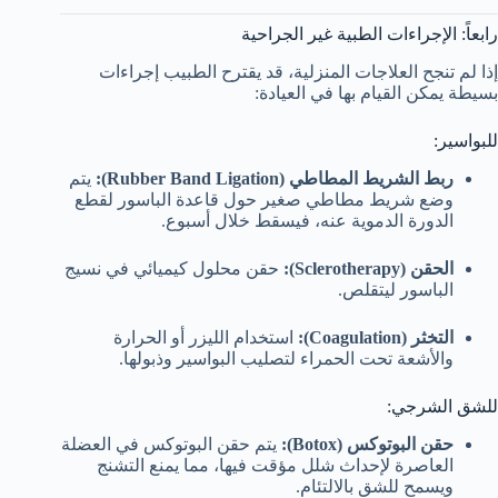
رابعاً: الإجراءات الطبية غير الجراحية
إذا لم تنجح العلاجات المنزلية، قد يقترح الطبيب إجراءات
بسيطة يمكن القيام بها في العيادة:
للبواسير:
ربط الشريط المطاطي (Rubber Band Ligation):
يتم
وضع شريط مطاطي صغير حول قاعدة الباسور لقطع
الدورة الدموية عنه، فيسقط خلال أسبوع.
الحقن (Sclerotherapy):
حقن محلول كيميائي في نسيج
الباسور ليتقلص.
التخثر (Coagulation):
استخدام الليزر أو الحرارة
والأشعة تحت الحمراء لتصليب البواسير وذبولها.
للشق الشرجي:
حقن البوتوكس (Botox):
يتم حقن البوتوكس في العضلة
العاصرة لإحداث شلل مؤقت فيها، مما يمنع التشنج
ويسمح للشق بالالتئام.