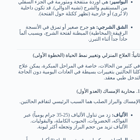
البواسير:
هي أوردة منتفخة ومتورمة في الجزء السفلي
من المستقيم والشرج (تشبه الدوالي). قد تكون داخلية
(لا تُرى) أو خارجية (تظهر ككتلة حول الفتحة).
الشق الشرجي:
هو جرح صغير أو تمزق في الأنسجة
الرقيقة (المخاطية) المبطنة لفتحة الشرج، ويسبب ألماً
حاداً جداً أثناء التبرز.
ثانياً: العلاج المنزلي وتغيير نمط الحياة (الخطوة الأولى)
في كثير من الحالات، خاصة في المراحل المبكرة، يمكن علاج
كلتا الحالتين بتغييرات بسيطة في العادات اليومية دون الحاجة
لتدخل طبي معقد.
1. محاربة الإمساك (العدو الأول)
الإمساك والبراز الصلب هما السبب الرئيسي لتفاقم الحالتين.
الألياف:
زد من تناول الألياف (25-35 جرام يومياً) عبر
الفواكه، الخضروات، الحبوب الكاملة، والبقوليات.
الألياف تزيد من حجم البراز وتجعله أكثر ليونة.