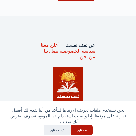
عن ثقف نفسك
أعلن معنا
سياسة الخصوصية
اتصل بنا
من نحن
نحن نستخدم ملفات تعريف الارتباط للتأكد من أننا نقدم لك أفضل
تجربة على موقعنا. إذا واصلت استخدام هذا الموقع، فسوف نفترض
جميع الحقوق محفوظة © ثقف نفسك 2025
أنك سعيد به
موافق
غير موافق