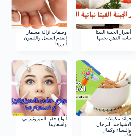
أضرار الجبنة الفيتا
وصفات ازالة مسمار
نباتية الدهن تجنبها
القدم العسل والليمون
أبرزها
فوائد مكملات
أنواع حقن الميزوثيرابي
الاشواجندا للرجال
واسعارها
والنساء وكمال
الأجسام