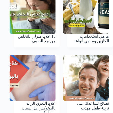
ما هي استخدامات
13 علاج منزلي للتخلص
الكازين وما هي أنواعه
من برد الصيف
نصائح تساعدك على
علاج التعرق الزائد
تربية طفل مهذب
بالبوتوكس هل يسبب
أضرار؟