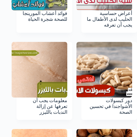
أعراض حساسية
فوائد أعشاب المورينجا
الحليب لدى الأطفال ما
للصحة شجرة الحياة
يجب أن تعرفه
دور كبسولات
معلومات يجب أن
الأشواجندا في تحسين
تعرفها عن إزالة
الصحة
الندبات بالليزر