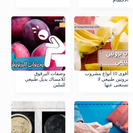
أقوى 10 أنواع مشروب
وصفات البرقوق
بروتين طبيعي لا
للامساك بديل طبيعي
تستغنى عنها
للملين