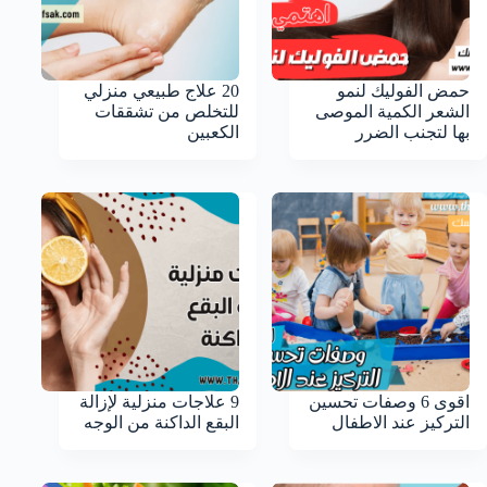
حمض الفوليك لنمو
20 علاج طبيعي منزلي
الشعر الكمية الموصى
للتخلص من تشققات
بها لتجنب الضرر
الكعبين
اقوى 6 وصفات تحسين
9 علاجات منزلية لإزالة
التركيز عند الاطفال
البقع الداكنة من الوجه