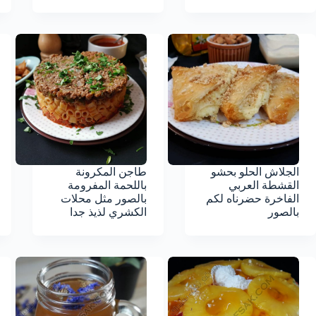
الجلاش الحلو بحشو
طاجن المكرونة
القشطة العربي
باللحمة المفرومة
الفاخرة حضرناه لكم
بالصور مثل محلات
بالصور
الكشري لذيذ جدا