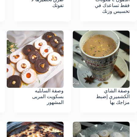
فقط تساعدك في
تفوتك
تخسيس وزنك
وصفة الشاي
وصفة السابليه
الكشميري إضبط
بسكويت المربى
مزاجك بها
المشهور