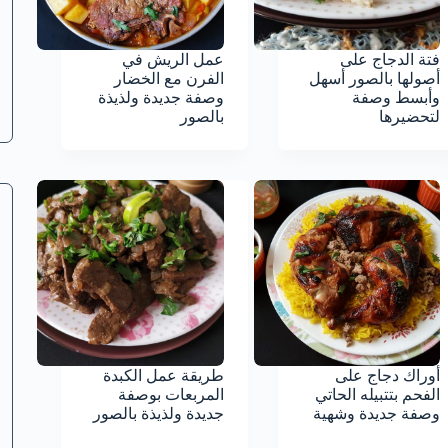
فتة الدجاج على
عمل الريش في
أصولها بالصور أسهل
الفرن مع الخضار
وأبسط وصفة
وصفة جديدة ولذيذة
لتحضيرها
بالصور
أوراك دجاج على
طريقة عمل الكبدة
الفحم بتتبيله الحاتي
المربعات بوصفة
وصفة جديدة وشهية
جديدة ولذيذة بالصور