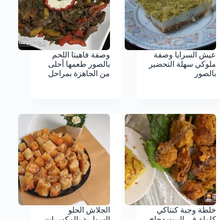
عيش السرايا وصفة
وصفة فاهيتا اللحم
ملوكي سهلة التحضير
بالصور طعمها أحلى
بالصور
من الجاهزة بمراحل
خلطة وجبة كنتاكي
الجلاش الحلو
كاملة في البيت دجاج
السوارية بالمكسرات