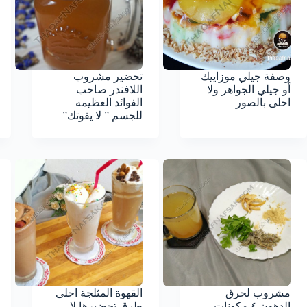
وصفة جيلي موزاييك
تحضير مشروب
أو جيلي الجواهر ولا
اللافندر صاحب
احلى بالصور
الفوائد العظيمه
للجسم ” لا يفوتك”
مشروب لحرق
القهوة المثلجة احلى
الدهون ٤ مكونات
طرق تحضيرها لا