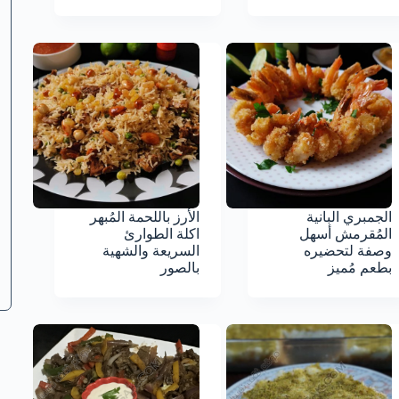
الجمبري البانية
الأرز باللحمة المُبهر
المُقرمش أسهل
اكلة الطوارئ
وصفة لتحضيره
السريعة والشهية
بطعم مُميز
بالصور