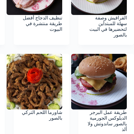
القراقيش وصفة
تنظيف الدجاج أفضل
سهلة للمبتدأين
طريقة منتشرة في
لتحضيرها في البيت
البيوت
بالصور
طريقة عمل البرجر
شاورما اللحم التركي
الديلوكس الجورمية
بالصور
بالصور ساندوتش ولا
ألذ