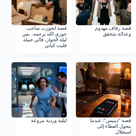
قصة زفاف مهدوم
قصة اتجوزت صاحب
وعدالة بتتحقق
جوزي الله يرحمه.. بس
ليلة الجواز، قالي جملة
قلبت كياني
قصة “دينيس”: عندما
ليلية وردية مروعة
يتحول العطاء إلى
استغلال