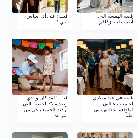
قصة الهمسة التي
قصة: على أي أساس
أنقذت ليلة زفافي
نبني؟
قصة في عيد ميلادي
قصة “لقد كان والدي
اجتمعت عائلتي
وصديقه”: الحقيقة التي
ليقطعوا علاقتهم بي
تركت الجميع يبكي من
علناً
البراءة