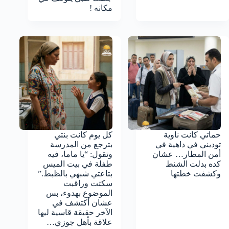
مكانه !
حماتي كانت ناوية
كل يوم كانت بنتي
توديني في داهية في
بترجع من المدرسة
أمن المطار… عشان
وتقول: “يا ماما، فيه
كده بدلت الشنط
طفلة في بيت الميس
وكشفت خطتها
بتاعتي شبهي بالظبط.”
سكتت وراقبت
الموضوع بهدوء، بس
عشان أكتشف في
الآخر حقيقة قاسية ليها
علاقة بأهل جوزي…