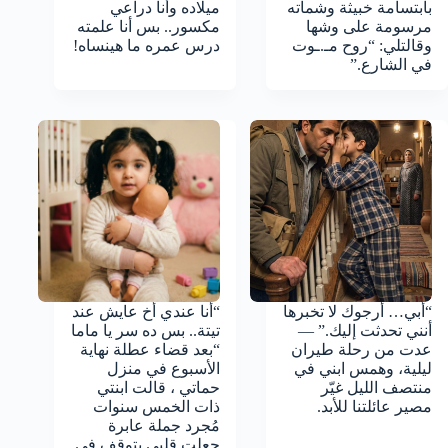
بابتسامة خبيثة وشماته
ميلاده وأنا دراعي
مرسومة على وشها
مكسور.. بس أنا علمته
وقالتلي: “روح مـ.ـوت
درس عمره ما هينساه!
في الشارع.”
“أبي… أرجوك لا تخبرها
“أنا عندي أخ عايش عند
أنني تحدثت إليك.” —
تيتة.. بس ده سر يا ماما
عدت من رحلة طيران
“بعد قضاء عطلة نهاية
ليلية، وهمس ابني في
الأسبوع في منزل
منتصف الليل غيّر
حماتي ، قالت ابنتي
مصير عائلتنا للأبد.
ذات الخمس سنوات
مُجرد جملة عابرة
جعلت قلبي يتوقف في