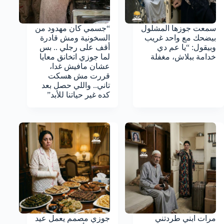
سمعت جوزها المشلول
“جسمي كان مهدود من
بيضحك مع واحد غريب
السخونية ومش قادرة
وبيقول: “يا عم دي
أقف على رجلي .. بس
خدامة ببلاش، مغفلة
لما جوزي اتخانق معايا
عشان مافيش غدا،
قررت مش هسكت
تاني.. واللي حصل بعد
كده غير حياتنا للأبد”
مرات ابني طردتني
جوزي مصمم يعمل عيد