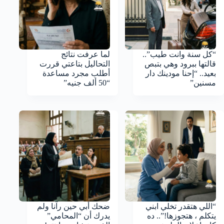
“كل سنة وانت طيب”..
لما عرفت نتائج
قالتها ببرود وهي بتبص
التحاليل بتاعتي قررت
بعيد.. “إحنا مودينك دار
أطلب مجرد مساعدة
مسنين”
“50 ألف جنيه”
“اللي هتقدر تخلي ابني
ضحك أبي حين رآنا ولم
يتكلم ، هتجوزها!”.. ده
يدرك أن “المحامي”