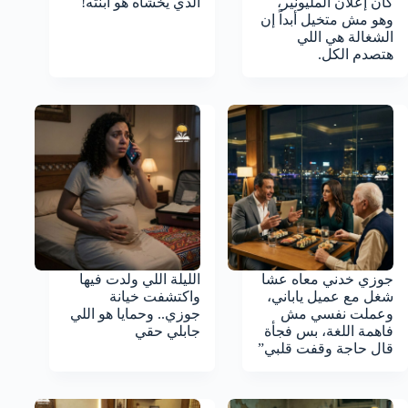
كان إعلان المليونير،
الذي يخشاه هو ابنته!
وهو مش متخيل أبداً إن
الشغالة هي اللي
هتصدم الكل.
جوزي خدني معاه عشا
الليلة اللي ولدت فيها
شغل مع عميل ياباني،
واكتشفت خيانة
وعملت نفسي مش
جوزي.. وحمايا هو اللي
فاهمة اللغة، بس فجأة
جابلي حقي
قال حاجة وقفت قلبي”