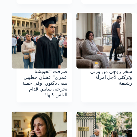
سخر زوجي من وزني
صرفت “تحويشة
وتركني لأجل امرأة
عمري” عشان خطيبي
رشيقة
يبقى دكتور.. وفي حفلة
تخرجه، سابني قدام
الناس كلها!