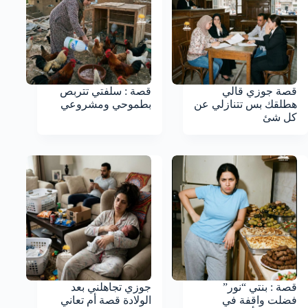
قصة جوزي قالي
قصة : سلفتي تتربص
هطلقك بس تتنازلي عن
بطموحي ومشروعي
كل شئ
قصة : بنتي “نور”
جوزي تجاهلني بعد
فضلت واقفة في
الولادة قصة أم تعاني